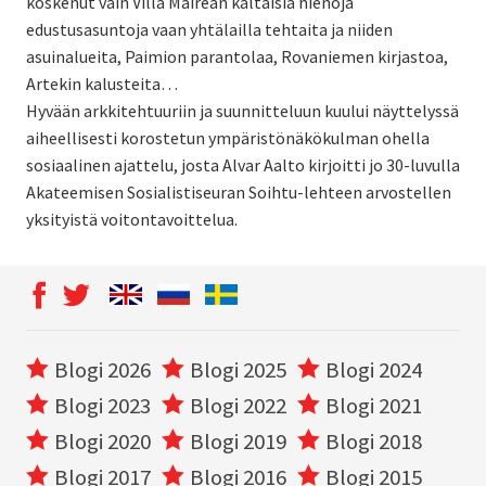
koskenut vain Villa Mairean kaltaisia hienoja
edustusasuntoja vaan yhtälailla tehtaita ja niiden
asuinalueita, Paimion parantolaa, Rovaniemen kirjastoa,
Artekin kalusteita…
Hyvään arkkitehtuuriin ja suunnitteluun kuului näyttelyssä
aiheellisesti korostetun ympäristönäkökulman ohella
sosiaalinen ajattelu, josta Alvar Aalto kirjoitti jo 30-luvulla
Akateemisen Sosialistiseuran Soihtu-lehteen arvostellen
yksityistä voitontavoittelua.
Blogi 2026
Blogi 2025
Blogi 2024
Blogi 2023
Blogi 2022
Blogi 2021
Blogi 2020
Blogi 2019
Blogi 2018
Blogi 2017
Blogi 2016
Blogi 2015