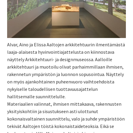
Alvar, Aino ja Elissa Aaltojen arkkitehtuurin ilmentämästä
laaja-alaisesta hyvinvointiajattelusta on kiinnostava
näyttely Arkkitehtuuri- ja designmuseossa. Aalloille
arkkitehtuuri ja muotoilu olivat parhaimmillaan ihmisen,
rakennetun ympäristön ja luonnon sopusointua. Näyttely
on myös ajankohtainen puheenvuoro vaihtoehdoista
nykyiselle taloudellisen tuottavuusajattelun
hallitsemalle suunnittelulle.
Materiaalien valinnat, ihmisen mittakaava, rakennusten
yksityiskohtiin ja sisustukseen asti ulottunut
kokonaisvaltainen suunnittelu, valo ja suhde ympäristöön
tekivät Aaltojen töistä kokonaistaideteoksia. Eikä se