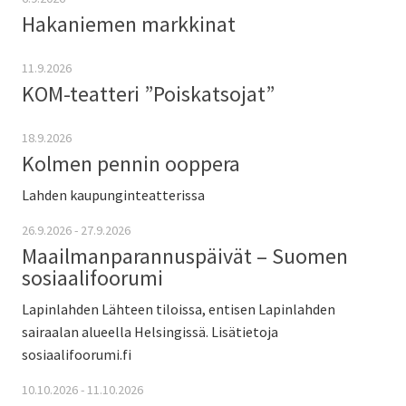
Hakaniemen markkinat
11.9.2026
KOM-teatteri ”Poiskatsojat”
18.9.2026
Kolmen pennin ooppera
Lahden kaupunginteatterissa
26.9.2026 - 27.9.2026
Maailmanparannuspäivät – Suomen
sosiaalifoorumi
Lapinlahden Lähteen tiloissa, entisen Lapinlahden
sairaalan alueella Helsingissä. Lisätietoja
sosiaalifoorumi.fi
10.10.2026 - 11.10.2026