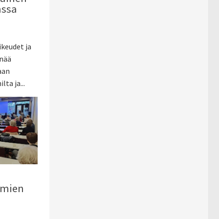
nssa
ikeudet ja
enää
aan
ta ja...
emien