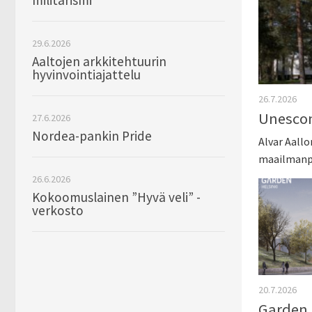
militarismi
29.6.2026
Aaltojen arkkitehtuurin
hyvinvointiajattelu
26.7.2026
Unescon
27.6.2026
Nordea-pankin Pride
Alvar Aall
maailmanpe
26.6.2026
Kokoomuslainen ”Hyvä veli” -
verkosto
20.7.2026
Garden 