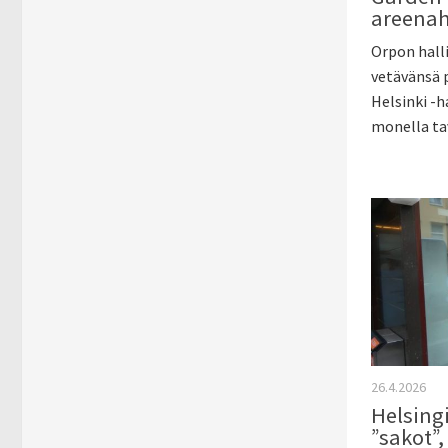
areenah
Orpon halli
vetävänsä p
Helsinki -h
monella tav
26.4.2026
Helsing
”sakot”,