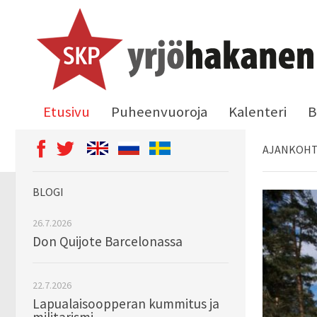
Etusivu
Puheenvuoroja
Kalenteri
B
AJANKOHT
BLOGI
26.7.2026
Don Quijote Barcelonassa
22.7.2026
Lapualaisoopperan kummitus ja