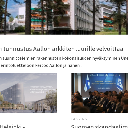
 tunnustus Aallon arkkitehtuurille velvoittaa
on suunnittelemien rakennusten kokonaisuuden hyväksyminen Un
rintöluetteloon kertoo Aallon ja hänen...
14.5.2026
Helsinki -
Suomen skandaalim