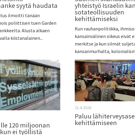
anke syytä haudata
yhteistyö Israelin ka
sotateollisuuden
tus ilmoitti tänään
kehittämiseksi
ois poliittisen tuen Garden
Kun rauhanpolitiikka, ihmiso
ankkeelta. Alusta alkaen
kansainvälinen oikeus eivät 
alla kiistanalainen...
merkitse ja kun silmät suljet
kansanmurhalta, kolonialismil
21.4.2026
Paluu lähiterveysas
kehittämiseen
ille 120 miljoonan
 kun ei työllistä