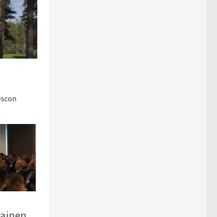
escon
ainen