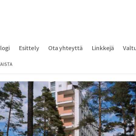
logi
Esittely
Ota yhteyttä
Linkkejä
Valt
AISTA