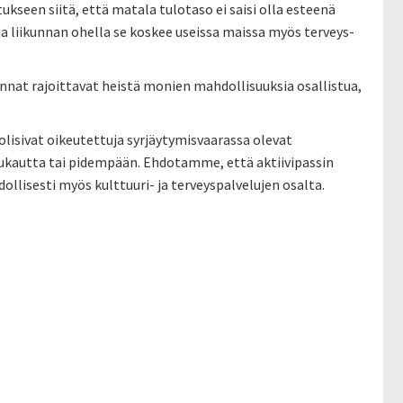
kseen siitä, että matala tulotaso ei saisi olla esteenä
 ja liikunnan ohella se koskee useissa maissa myös terveys-
nnat rajoittavat heistä monien mahdollisuuksia osallistua,
olisivat oikeutettuja syrjäytymisvaarassa olevat
uukautta tai pidempään. Ehdotamme, että aktiivipassin
llisesti myös kulttuuri- ja terveyspalvelujen osalta.