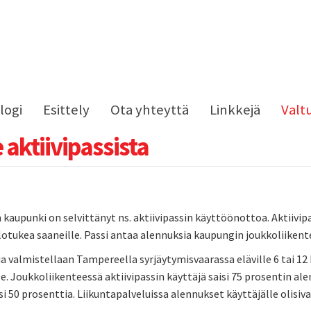
logi
Esittely
Ota yhteyttä
Linkkejä
Valt
e aktiivipassista
aupunki on selvittänyt ns. aktiivipassin käyttöönottoa. Aktiivip
tukea saaneille. Passi antaa alennuksia kaupungin joukkoliikente
ia valmistellaan Tampereella syrjäytymisvaarassa eläville 6 tai 12
le. Joukkoliikenteessä aktiivipassin käyttäjä saisi 75 prosentin a
si 50 prosenttia. Liikuntapalveluissa alennukset käyttäjälle olisi