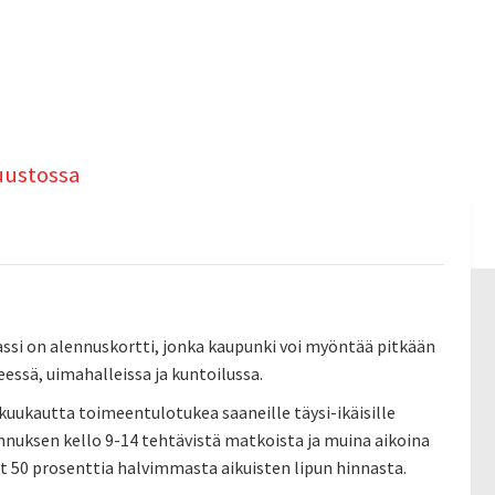
uustossa
assi on alennuskortti, jonka kaupunki voi myöntää pitkään
essä, uimahalleissa ja kuntoilussa.
 kuukautta toimeentulotukea saaneille täysi-ikäisille
lennuksen kello 9-14 tehtävistä matkoista ja muina aikoina
vat 50 prosenttia halvimmasta aikuisten lipun hinnasta.