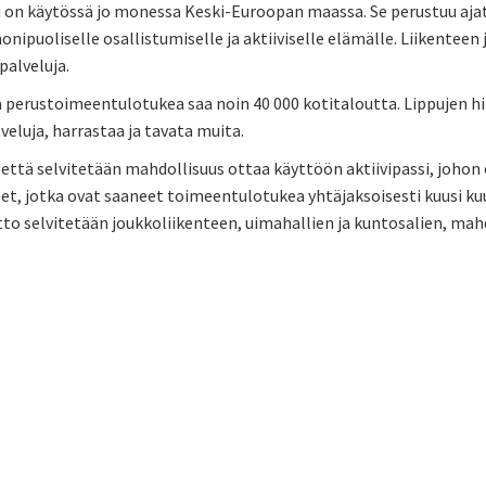
i on käytössä jo monessa Keski-Euroopan maassa. Se perustuu ajatu
nipuoliselle osallistumiselle ja aktiiviselle elämälle. Liikenteen
palveluja.
 perustoimeentulotukea saa noin 40 000 kotitaloutta. Lippujen hi
veluja, harrastaa ja tavata muita.
ttä selvitetään mahdollisuus ottaa käyttöön aktiivipassi, johon 
set, jotka ovat saaneet toimeentulotukea yhtäjaksoisesti kuusi k
o selvitetään joukkoliikenteen, uimahallien ja kuntosalien, mahdo