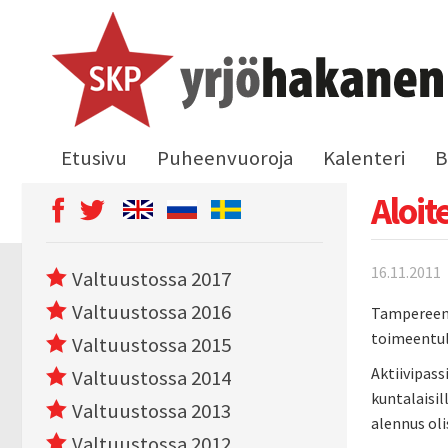
Etusivu
Puheenvuoroja
Kalenteri
B
Aloit
16.11.2011
Valtuustossa 2017
Valtuustossa 2016
Tampereen k
toimeentulo
Valtuustossa 2015
Aktiivipass
Valtuustossa 2014
kuntalaisil
Valtuustossa 2013
alennus oli
Valtuustossa 2012