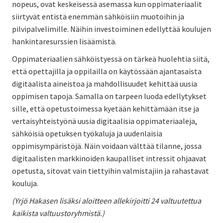
nopeus, ovat keskeisessä asemassa kun oppimateriaalit
siirtyvät entistä enemmän sähköisiin muotoihin ja
pilvipalvelimille. Näihin investoiminen edellyttää koulujen
hankintaresurssien lisäämistä.
Oppimateriaalien sähköistyessä on tärkeä huolehtia siitä,
että opettajilla ja oppilailla on käytössään ajantasaista
digitaalista aineistoa ja mahdollisuudet kehittää uusia
oppimisen tapoja. Samalla on tarpeen luoda edellytykset
sille, että opetustoimessa kyetään kehittämään itse ja
vertaisyhteistyönä uusia digitaalisia oppimateriaaleja,
sähköisiä opetuksen työkaluja ja uudenlaisia
oppimisympäristöjä. Näin voidaan välttää tilanne, jossa
digitaalisten markkinoiden kaupalliset intressit ohjaavat
opetusta, sitovat vain tiettyihin valmistajiin ja rahastavat
kouluja.
(Yrjö Hakasen lisäksi aloitteen allekirjoitti 24 valtuutettua
kaikista valtuustoryhmistä.)