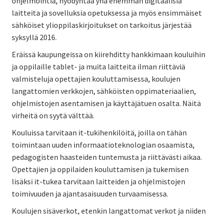
ohjelmointia, hyödyntää yhä enemmän digitaalisia
laitteita ja sovelluksia opetuksessa ja myös ensimmäiset
sähköiset ylioppilaskirjoitukset on tarkoitus järjestää
syksyllä 2016.
Eräissä kaupungeissa on kiirehditty hankkimaan kouluihin
ja oppilaille tablet- ja muita laitteita ilman riittäviä
valmisteluja opettajien kouluttamisessa, koulujen
langattomien verkkojen, sähköisten oppimateriaalien,
ohjelmistojen asentamisen ja käyttäjätuen osalta. Näitä
virheitä on syytä välttää.
Kouluissa tarvitaan it-tukihenkilöitä, joilla on tähän
toimintaan uuden informaatioteknologian osaamista,
pedagogisten haasteiden tuntemusta ja riittävästi aikaa.
Opettajien ja oppilaiden kouluttamisen ja tukemisen
lisäksi it-tukea tarvitaan laitteiden ja ohjelmistojen
toimivuuden ja ajantasaisuuden turvaamisessa.
Koulujen sisäverkot, etenkin langattomat verkot ja niiden