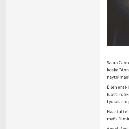
Saara Cant
koska ”Anne
näytelmäelo
Eilen ensi-
luotti rohk
työläisten 
Haastattel
myös filmi
Anneli Sau