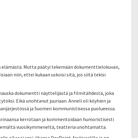
in elämästä. Mutta päätyi tekemään dokumenttielokuvan,
an niin, ettei kukaan uskoisi sitä, jos siitä tekisi
hauska dokumentti näyttelijästä ja filmitähdestä, joka
ytöksi. Eikä unohtanut juuriaan. Anneli oli köyhien ja
auhanjärjestössä ja Suomen kommunistisessa puolueessa.
arinaansa kerrotaan ja kommentoidaan humoristisesti
itsemältä vuosikymmeneltä, teatteria unohtamatta.
lin aika
sai ensi-iltansa DocPoint-festivaalilla ja on