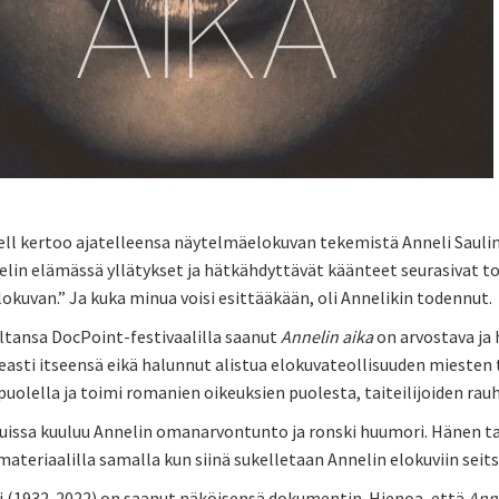
ell kertoo ajatelleensa näytelmäelokuvan tekemistä Anneli Saul
lin elämässä yllätykset ja hätkähdyttävät käänteet seurasivat toisia
kuvan.” Ja kuka minua voisi esittääkään, oli Annelikin todennut.
iltansa DocPoint-festivaalilla saanut
Annelin aika
on arvostava ja 
easti itseensä eikä halunnut alistua elokuvateollisuuden miesten t
puolella ja toimi romanien oikeuksien puolesta, taiteilijoiden r
uissa kuuluu Annelin omanarvontunto ja ronski huumori. Hänen t
materiaalilla samalla kun siinä sukelletaan Annelin elokuviin se
li (1932-2022) on saanut näköisensä dokumentin. Hienoa, että
Anne