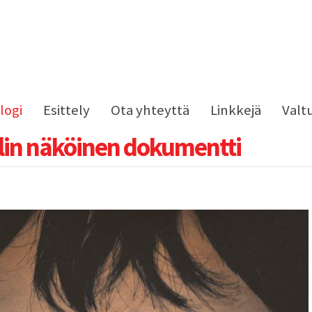
logi
Esittely
Ota yhteyttä
Linkkejä
Valt
lin näköinen dokumentti