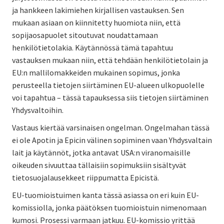
ja hankkeen lakimiehen kirjallisen vastauksen. Sen
mukaan asiaan on kiinnitetty huomiota niin, että
sopijaosapuolet sitoutuvat noudattamaan
henkilötietolakia. Käytännössä tämä tapahtuu
vastauksen mukaan niin, että tehdään henkilötietolain ja
EU:n mallilomakkeiden mukainen sopimus, jonka
perusteella tietojen siirtäminen EU-alueen ulkopuolelle
voi tapahtua – tässä tapauksessa siis tietojen siirtäminen
Yhdysvaltoihin.
Vastaus kiertää varsinaisen ongelman. Ongelmahan tässä
ei ole Apotin ja Epicin välinen sopiminen vaan Yhdysvaltain
lait ja käytännöt, jotka antavat USA:n viranomaisille
oikeuden sivuuttaa tällaisiin sopimuksiin sisältyvät
tietosuojalausekkeet riippumatta Epicistä.
EU-tuomioistuimen kanta tässä asiassa on eri kuin EU-
komissiolla, jonka päätöksen tuomioistuin nimenomaan
kumosi. Prosessi varmaan jatkuu. EU-komissio yrittää