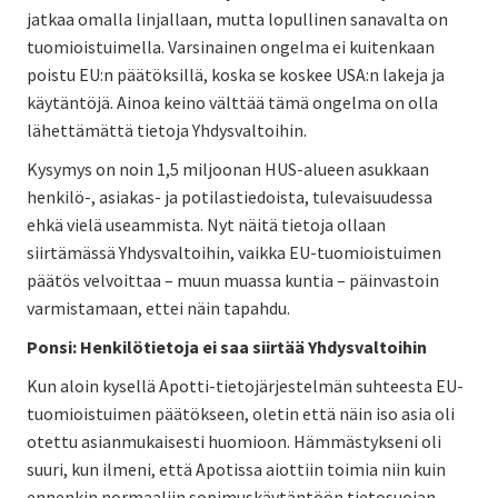
jatkaa omalla linjallaan, mutta lopullinen sanavalta on
tuomioistuimella. Varsinainen ongelma ei kuitenkaan
poistu EU:n päätöksillä, koska se koskee USA:n lakeja ja
käytäntöjä. Ainoa keino välttää tämä ongelma on olla
lähettämättä tietoja Yhdysvaltoihin.
Kysymys on noin 1,5 miljoonan HUS-alueen asukkaan
henkilö-, asiakas- ja potilastiedoista, tulevaisuudessa
ehkä vielä useammista. Nyt näitä tietoja ollaan
siirtämässä Yhdysvaltoihin, vaikka EU-tuomioistuimen
päätös velvoittaa – muun muassa kuntia – päinvastoin
varmistamaan, ettei näin tapahdu.
Ponsi: Henkilötietoja ei saa siirtää Yhdysvaltoihin
Kun aloin kysellä Apotti-tietojärjestelmän suhteesta EU-
tuomioistuimen päätökseen, oletin että näin iso asia oli
otettu asianmukaisesti huomioon. Hämmästykseni oli
suuri, kun ilmeni, että Apotissa aiottiin toimia niin kuin
ennenkin normaaliin sopimuskäytäntöön tietosuojan