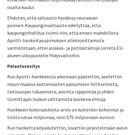
osalta kuului.
Ehdotan, että valtuusto hyväksyy seuraavan
ponnen: Kaupunginvaltuusto edellyttää, että
kaupunginhallitus toimii niin, että ennen mahdollista
Apotti-hankintasopimuksen allekirjoittamista
varmistetaan, ettei asiakas- ja potilastietoja siirretä EU-
alueen ulkopuolelle Yhdysvaltoihin.
Palautusesitys
Kun Apotti-hankkeesta aikoinaan päätettiin, asetettiin
muun muassa kustannusten paisumisen hillitsemistä,
tietosuojan takaamista, avointa rajapintaa ja yhden
toimittajan loukun välttämistä koskevia ehtoja.
Hankkeen kokonaishinta-arvio on kuitenkin kohonnut jo
toista sataa miljoonaa, noin 575 miljoonaan euroon.
Kun hanketta kilpailutettiin, luvattiin järjestelmään avoin