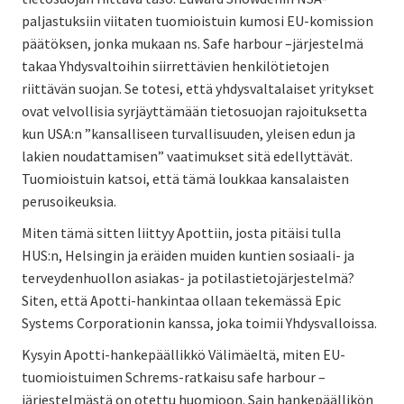
paljastuksiin viitaten tuomioistuin kumosi EU-komission
päätöksen, jonka mukaan ns. Safe harbour –järjestelmä
takaa Yhdysvaltoihin siirrettävien henkilötietojen
riittävän suojan. Se totesi, että yhdysvaltalaiset yritykset
ovat velvollisia syrjäyttämään tietosuojan rajoituksetta
kun USA:n ”kansalliseen turvallisuuden, yleisen edun ja
lakien noudattamisen” vaatimukset sitä edellyttävät.
Tuomioistuin katsoi, että tämä loukkaa kansalaisten
perusoikeuksia.
Miten tämä sitten liittyy Apottiin, josta pitäisi tulla
HUS:n, Helsingin ja eräiden muiden kuntien sosiaali- ja
terveydenhuollon asiakas- ja potilastietojärjestelmä?
Siten, että Apotti-hankintaa ollaan tekemässä Epic
Systems Corporationin kanssa, joka toimii Yhdysvalloissa.
Kysyin Apotti-hankepäällikkö Välimäeltä, miten EU-
tuomioistuimen Schrems-ratkaisu safe harbour –
järjestelmästä on otettu huomioon. Sain hankepäällikön