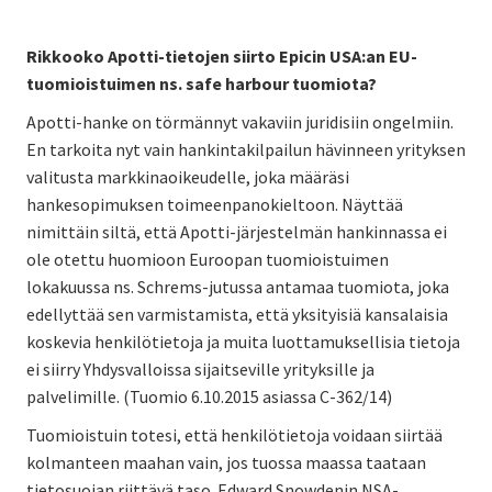
Rikkooko Apotti-tietojen siirto Epicin USA:an EU-
tuomioistuimen ns. safe harbour tuomiota?
Apotti-hanke on törmännyt vakaviin juridisiin ongelmiin.
En tarkoita nyt vain hankintakilpailun hävinneen yrityksen
valitusta markkinaoikeudelle, joka määräsi
hankesopimuksen toimeenpanokieltoon. Näyttää
nimittäin siltä, että Apotti-järjestelmän hankinnassa ei
ole otettu huomioon Euroopan tuomioistuimen
lokakuussa ns. Schrems-jutussa antamaa tuomiota, joka
edellyttää sen varmistamista, että yksityisiä kansalaisia
koskevia henkilötietoja ja muita luottamuksellisia tietoja
ei siirry Yhdysvalloissa sijaitseville yrityksille ja
palvelimille. (Tuomio 6.10.2015 asiassa C-362/14)
Tuomioistuin totesi, että henkilötietoja voidaan siirtää
kolmanteen maahan vain, jos tuossa maassa taataan
tietosuojan riittävä taso. Edward Snowdenin NSA-