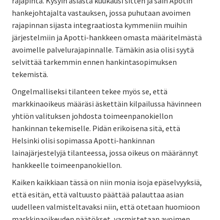
rajapinta. Kysyin asiasta kuukausi sitten ja sain Apotin
hankejohtajalta vastauksen, jossa puhutaan avoimen
rajapinnan sijasta integraatiosta kymmeniin muihin
järjestelmiin ja Apotti-hankkeen omasta määritelmästä
avoimelle palvelurajapinnalle. Tämäkin asia olisi syytä
selvittää tarkemmin ennen hankintasopimuksen
tekemistä.
Ongelmalliseksi tilanteen tekee myös se, että
markkinaoikeus määräsi äskettäin kilpailussa hävinneen
yhtiön valituksen johdosta toimeenpanokiellon
hankinnan tekemiselle. Pidän erikoisena sitä, että
Helsinki olisi sopimassa Apotti-hankinnan
lainajärjestelyjä tilanteessa, jossa oikeus on määrännyt
hankkeelle toimeenpanokiellon.
Kaiken kaikkiaan tässä on niin monia isoja epäselvyyksiä,
että esitän, että valtuusto päättää palauttaa asian
uudelleen valmisteltavaksi niin, että otetaan huomioon
markkinaoikeuden päätökset, varmistetaan avoimen