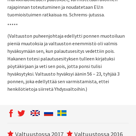
rajapinnan toteutuminen ja noudatetaan EU:n
tuomioistuimen ratkaisua ns. Schrems-jutussa.
*****
(Valtuuston puheenjohtaja edellytti ponnen muotoiluun
pieniä muutoksia ja valtuuston enemmistö oli valmis
hyväksymään sen, kun palautusesitys vedettiin pois.
Hakanen totesi palautusesityksen tulleen kirjatuksi
pöytäkirjaan ja veti sen pois, jotta ponsi tulisi
hyväksytyksi. Valtuusto hyväksyi äänin 56 – 23, tyhjää 3
ponnen, joka edellyttää sen varmistamista, ettei
henkilötietoja siirretä Yhdysvaltoihin.)
Valtuustossa 2017
Valtuustossa 2016