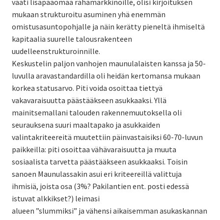
vaati lisäpääomaa rahamarkkinoille, olisi kirjoituksen
mukaan strukturoitu asuminen yhä enemmän
omistusasuntopohjalle ja näin kerätty pieneltä ihmiseltä
kapitaalia suurelle talousrakenteen
uudelleenstrukturoinnille.
Keskustelin paljon vanhojen maunulalaisten kanssa ja 50-
luvulla aravastandardilla oli heidän kertomansa mukaan
korkea statusarvo. Piti voida osoittaa tiettyä
vakavaraisuutta päästääkseen asukkaaksi. Yllä
mainitsemallani talouden rakennemuutoksella oli
seurauksena suuri maaltapako ja asukkaiden
valintakriteereitä muutettiin päinvastaisiksi 60-70-luvun
paikkeilla: piti osoittaa vähävaraisuutta ja muuta
sosiaalista tarvetta päästääkseen asukkaaksi. Toisin
sanoen Maunulassakin asui eri kriteereillä valittuja
ihmisiä, joista osa (3%? Pakilantien ent. posti edessä
istuvat alkkikset?) leimasi
alueen ”slummiksi” ja vähensi aikaisemman asukaskannan