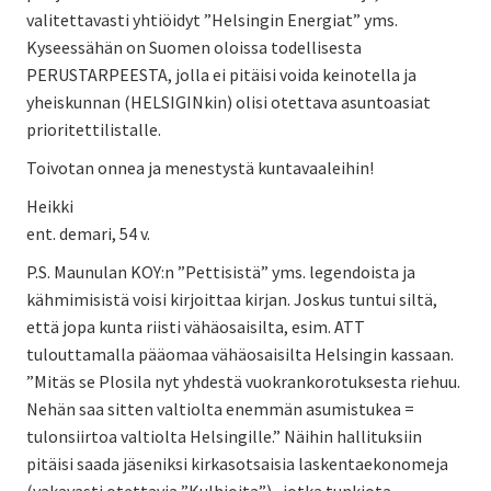
valitettavasti yhtiöidyt ”Helsingin Energiat” yms.
Kyseessähän on Suomen oloissa todellisesta
PERUSTARPEESTA, jolla ei pitäisi voida keinotella ja
yheiskunnan (HELSIGINkin) olisi otettava asuntoasiat
prioritettilistalle.
Toivotan onnea ja menestystä kuntavaaleihin!
Heikki
ent. demari, 54 v.
P.S. Maunulan KOY:n ”Pettisistä” yms. legendoista ja
kähmimisistä voisi kirjoittaa kirjan. Joskus tuntui siltä,
että jopa kunta riisti vähäosaisilta, esim. ATT
tulouttamalla pääomaa vähäosaisilta Helsingin kassaan.
”Mitäs se Plosila nyt yhdestä vuokrankorotuksesta riehuu.
Nehän saa sitten valtiolta enemmän asumistukea =
tulonsiirtoa valtiolta Helsingille.” Näihin hallituksiin
pitäisi saada jäseniksi kirkasotsaisia laskentaekonomeja