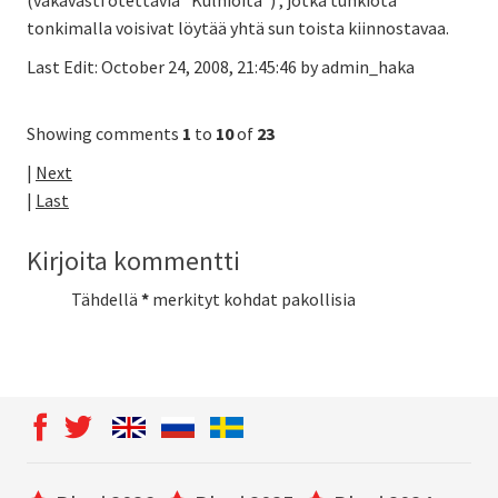
(vakavasti otettavia ”Kulhioita”) , jotka tunkiota
tonkimalla voisivat löytää yhtä sun toista kiinnostavaa.
Last Edit: October 24, 2008, 21:45:46 by admin_haka
Showing comments
1
to
10
of
23
|
Next
|
Last
Kirjoita kommentti
Tähdellä
*
merkityt kohdat pakollisia