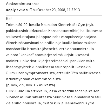
Vuokratalotuotanto
Reply #23 on :
Thu October 23, 2008, 11:32:13
Hei!
Toimin 80-90-luvulla Maunulan Kinnteistöt Oy:n (nyk.
pakkofuusioitu Maunulan Kansanasuntoihin) hallituksessa
asukasedustajana ja loppuvuodet varapuheenjohtajana.
Viimeisinä vuosinani sain silloin jo kuulla kokoomuksen
mandaatilla istuvalta jäseneltä, että on suunnitteilla
vaihtaa ”kankea” aravajärjestelmä kirjoituksessasi
mainittuun korkotukijärjestelmään eli pankkien valta
lisääntyy yhteiskunnallisessa asuntopolitiikassakin.
Oli muuten symptomaattista, ettei MKOY:n hallituksessa
istunut yhtään vasemmistolaista.
(pj.kok, vih., kok. + 2 asukasta)
Luin 90-luvulla artikkelin, jossa kerrottiin sodanjälkeisen
Suomen asumisrakenteesta. Suurin osa suomalaisista asui
vielä silloin vuokralla, mutta kun jälleenrakennus yms.