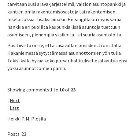
tarvitaan uusi arava-järjestelmä, valtion asuntopankki ja
kuntien omia rakentamisosastoja tai rakentamisen
liikelaitoksia. Lisäksi ainakin Helsingillä on myös varaa
hankkia eri puolilta kaupunkia lisää asuntoja tuettuun
asumiseen, pienempiä yksiköitä – ei suuria asuntoloita.
Positiivista on se, että tasavallan presidentti on illalla
Hakaniemessä sytyttämässä asunnottomien yön tulia.
Tekisi kyllä hyvää koko porvarihallitukselle jalkautua ensi
yöksi asunnottomien pariin.
Showing comments
1
to
10
of
23
|
Next
|
Last
Heikki P. M. Plosila
Posts: 23