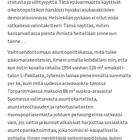
statusta ja viihtyvyyttä. Tätä epävarmuutta käyttivät
oikeistopolitikot härskisti hyväksi asukasaktiivien
demoralisoinnissa. Helsinkiläisyyskään ei ollut enää
ratkaiseva valintakriteeri. Tämä näyttää, miten
kansanvallassa pientä ihmistä heitellään sinne sun
tänne…
Vaihtoehdottomuus asuntopolitiikassa, mitä tulee
pääomarakenteisiin, ilmeni omalla kohdallani niin, että
kun ostin kovalla rahalla 1994 vanhan 120 m² omakoti-
talon L-Pakilasta, lyhensin lainaa pienemmällä summalla
per kk, kuin mitä uudessa aravavuokra-talossa
Torparinmäessä maksoin 88 m² vuokra-aravasta!
Suomessa vallitsevasta asuntokartellista,
asuntoteollisuuden ja rahoituslaitosten
monopopliasemasta johtuen perusongelma ratkeaisi
vain, jos valtio ja kunnat alkaisivat harjoittaa sosiaalista
asuntopankkitoimitaa, joka toimisi ei-kaupallisella
pohjalla. Ilman merkittäviä voitontavoitteluja, kuten