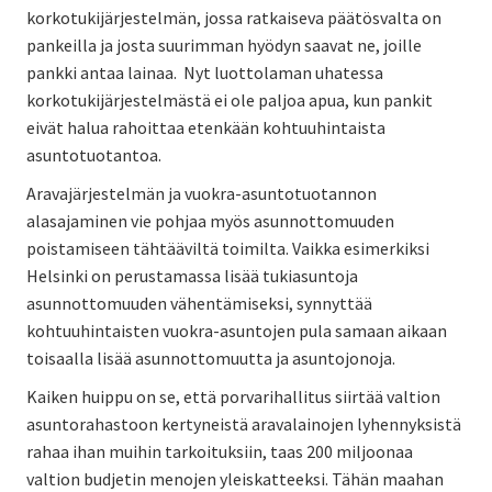
korkotukijärjestelmän, jossa ratkaiseva päätösvalta on
pankeilla ja josta suurimman hyödyn saavat ne, joille
pankki antaa lainaa. Nyt luottolaman uhatessa
korkotukijärjestelmästä ei ole paljoa apua, kun pankit
eivät halua rahoittaa etenkään kohtuuhintaista
asuntotuotantoa.
Aravajärjestelmän ja vuokra-asuntotuotannon
alasajaminen vie pohjaa myös asunnottomuuden
poistamiseen tähtääviltä toimilta. Vaikka esimerkiksi
Helsinki on perustamassa lisää tukiasuntoja
asunnottomuuden vähentämiseksi, synnyttää
kohtuuhintaisten vuokra-asuntojen pula samaan aikaan
toisaalla lisää asunnottomuutta ja asuntojonoja.
Kaiken huippu on se, että porvarihallitus siirtää valtion
asuntorahastoon kertyneistä aravalainojen lyhennyksistä
rahaa ihan muihin tarkoituksiin, taas 200 miljoonaa
valtion budjetin menojen yleiskatteeksi. Tähän maahan