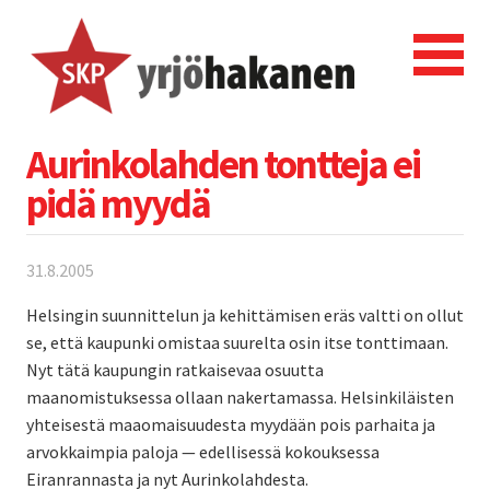
Aurinkolahden tontteja ei
pidä myydä
31.8.2005
Helsingin suunnittelun ja kehittämisen eräs valtti on ollut
se, että kaupunki omistaa suurelta osin itse tonttimaan.
Nyt tätä kaupungin ratkaisevaa osuutta
maanomistuksessa ollaan nakertamassa. Helsinkiläisten
yhteisestä maaomaisuudesta myydään pois parhaita ja
arvokkaimpia paloja — edellisessä kokouksessa
Eiranrannasta ja nyt Aurinkolahdesta.