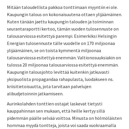
Mitään taloudellista pakkoa tonttimaan myyntiin ei ole.
Kaupungin talous on kokonaisuutena ottaen ylijäämäinen.
Kuten tänään jaettu kaupungin talouden ja toiminnan
seurantaraportti kertoo, tämän vuoden tulosennuste on
talousarviossa esitettyä parempi. Esimerkiksi Helsingin
Energian tulosennuste tälle vuodelle on 170 miljoonaa
ylijäämäinen, se on toista kymmentä miljoonaa
talousarviossa esitettyä enemmän. Valtionosuuksiakin on
tulossa 20 miljoonaa talousarviossa esitettyä enemmän.
Kaupungin talousjohto levittää kuitenkin jatkuvasti
yksipuolista propagandaa rahapulasta, luodakseen ns.
kriisitietoisuutta, jota tarvitaan palvelujen
alibudjetoinnin jatkamiseen.
Aurinkolahden tonttien ostajat laskevat tietysti
kauppahinnan sen mukaan, että heille kertyy sillä
pidemmän päälle selvää voittoa. Minusta on hölmöläisten
hommaa myydä tontteja, joista voi saada vuokraamalla