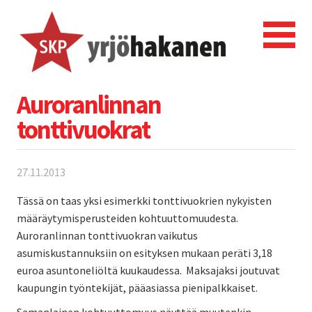
Auroranlinnan
tonttivuokrat
27.11.2013
Tässä on taas yksi esimerkki tonttivuokrien nykyisten
määräytymisperusteiden kohtuuttomuudesta.
Auroranlinnan tonttivuokran vaikutus
asumiskustannuksiin on esityksen mukaan peräti 3,18
euroa asuntoneliöltä kuukaudessa. Maksajaksi joutuvat
kaupungin työntekijät, pääasiassa pienipalkkaiset.
Samanlainen kohtuuttomuus näyttää muutenkin