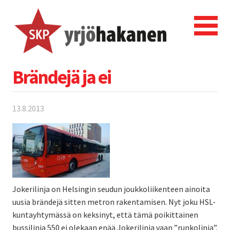
Brändejä ja ei
13.8.2013
Jokerilinja on Helsingin seudun joukkoliikenteen ainoita
uusia brändejä sitten metron rakentamisen. Nyt joku HSL-
kuntayhtymässä on keksinyt, että tämä poikittainen
bussilinja 550 ei olekaan enää Jokerilinja vaan ”runkolinja”.