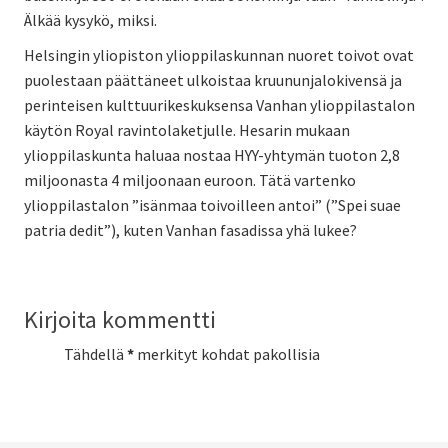
Älkää kysykö, miksi.
Helsingin yliopiston ylioppilaskunnan nuoret toivot ovat
puolestaan päättäneet ulkoistaa kruununjalokivensä ja
perinteisen kulttuurikeskuksensa Vanhan ylioppilastalon
käytön Royal ravintolaketjulle. Hesarin mukaan
ylioppilaskunta haluaa nostaa HYY-yhtymän tuoton 2,8
miljoonasta 4 miljoonaan euroon. Tätä vartenko
ylioppilastalon ”isänmaa toivoilleen antoi” (”Spei suae
patria dedit”), kuten Vanhan fasadissa yhä lukee?
Kirjoita kommentti
Tähdellä
*
merkityt kohdat pakollisia