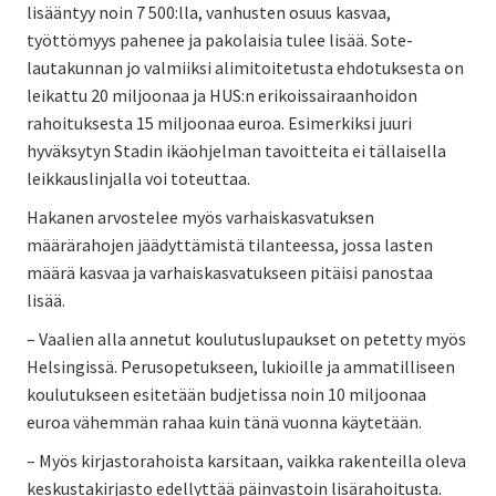
lisääntyy noin 7 500:lla, vanhusten osuus kasvaa,
työttömyys pahenee ja pakolaisia tulee lisää. Sote-
lautakunnan jo valmiiksi alimitoitetusta ehdotuksesta on
leikattu 20 miljoonaa ja HUS:n erikoissairaanhoidon
rahoituksesta 15 miljoonaa euroa. Esimerkiksi juuri
hyväksytyn Stadin ikäohjelman tavoitteita ei tällaisella
leikkauslinjalla voi toteuttaa.
Hakanen arvostelee myös varhaiskasvatuksen
määrärahojen jäädyttämistä tilanteessa, jossa lasten
määrä kasvaa ja varhaiskasvatukseen pitäisi panostaa
lisää.
– Vaalien alla annetut koulutuslupaukset on petetty myös
Helsingissä. Perusopetukseen, lukioille ja ammatilliseen
koulutukseen esitetään budjetissa noin 10 miljoonaa
euroa vähemmän rahaa kuin tänä vuonna käytetään.
– Myös kirjastorahoista karsitaan, vaikka rakenteilla oleva
keskustakirjasto edellyttää päinvastoin lisärahoitusta.