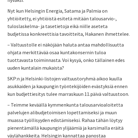
Nyt kun Helsingin Energia, Satama ja Palmia on
yhtiöitetty, ei yhtiöistä esitetä mitään talousarvio-,
tuloslaskelma- ja tasetietoja eikä niille aseteta
budjetissa konkreettisia tavoitteita, Hakanen ihmettelee.
– Valtuustolle ei näköjään haluta antaa mahdollisuutta
ohjata merkittävää osaa kuntakonsernin tuloa
tuottavasta toiminnasta. Voi kysyä, onko tällainen edes
uuden kuntalain mukaista?
SKP:n ja Helsinki-listojen valtuustoryhmä aikoo kuulla
asukkaiden ja kaupungin työntekijöiden evästyksiä ennen
kun budjettiesitys tulee marraskuun 11.päivä valtuustoon.
– Teimme keväällä kymmenkunta talousarvioaloitetta
palvelujen alibudjetoimisen lopettamiseksi ja muun
muassa työllisyyden edistämiseksi. Rahaa tähän löytyy
pienentämällä kaupungin ylijäämiä ja karsimalla eräitä
väylähankkeita. Helsingin kannattaa panostaa