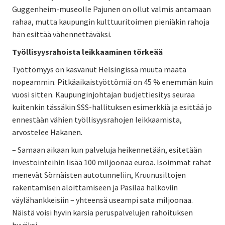
Guggenheim-museolle Pajunen on ollut valmis antamaan
rahaa, mutta kaupungin kulttuuritoimen pieniäkin rahoja
hän esittää vähennettäväksi.
Työllisyysrahoista leikkaaminen törkeää
Työttömyys on kasvanut Helsingissä muuta maata
nopeammin. Pitkäaikaistyöttömiä on 45 % enemmän kuin
vuosi sitten. Kaupunginjohtajan budjettiesitys seuraa
kuitenkin tässäkin SSS-hallituksen esimerkkiä ja esittää jo
ennestään vähien työllisyysrahojen leikkaamista,
arvostelee Hakanen.
– Samaan aikaan kun palveluja heikennetään, esitetään
investointeihin lisää 100 miljoonaa euroa. Isoimmat rahat
menevät Sörnäisten autotunneliin, Kruunusiltojen
rakentamisen aloittamiseen ja Pasilaa halkoviin
väylähankkeisiin – yhteensä useampi sata miljoonaa.
Näistä voisi hyvin karsia peruspalvelujen rahoituksen
hyväksi.