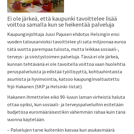
Ei ole järkeä, että kaupunki tavoittelee lisää
voittoa samalla kun se heikentää palveluja
Kaupunginjohtaja Jussi Pajusen ehdotus Helsingin ensi
vuoden talousarvioksi tavoittelee yli sata miljoonaa euroa
tätä vuotta parempaa tulosta, mutta leikkaa sosiaali-,
terveys- ja sivistystoimen palveluja. Tässä ei ole järkeä,
kunnan tehtävänä ei ole tavoitella voittoa vaan huolehtia
peruspalveluista ja edistää työllisyyttä, kohtuuhintaista
asumista ja hyvinvointia, katsoo kaupunginvaltuutettu
Yrjö Hakanen (SKP ja Helsinki-listat).
Hakanen ihmettelee eikö 90-luvun laman virheistä haluta
ottaa opiksi, kun sosiaali- ja terveyspalveluihin esitetään
budjetissa euromääräisestikin vähemmän rahaa kuin tänä
vuonna käytetään.
– Palvelujen tarve kuitenkin kasvaa kun asukasmäärä