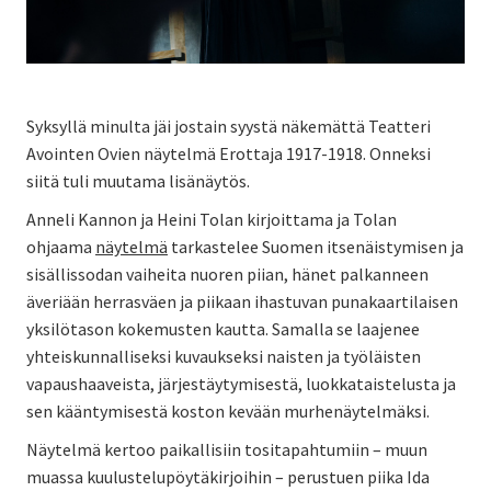
Syksyllä minulta jäi jostain syystä näkemättä Teatteri
Avointen Ovien näytelmä Erottaja 1917-1918. Onneksi
siitä tuli muutama lisänäytös.
Anneli Kannon ja Heini Tolan kirjoittama ja Tolan
ohjaama
näytelmä
tarkastelee Suomen itsenäistymisen ja
sisällissodan vaiheita nuoren piian, hänet palkanneen
äveriään herrasväen ja piikaan ihastuvan punakaartilaisen
yksilötason kokemusten kautta. Samalla se laajenee
yhteiskunnalliseksi kuvaukseksi naisten ja työläisten
vapaushaaveista, järjestäytymisestä, luokkataistelusta ja
sen kääntymisestä koston kevään murhenäytelmäksi.
Näytelmä kertoo paikallisiin tositapahtumiin – muun
muassa kuulustelupöytäkirjoihin – perustuen piika Ida