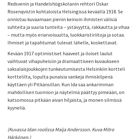
Redsvenin ja Handelshögskolanin rehtori Oskar
Rosenqvistin kohtaloista Helsingissä keväällä 1918. Se
onnistuu kuvaamaan pienin keinoin ihmisten välisiä
suhteita ja suuria tunteita – ystävyyttä, rakkautta ja vihaa
– mutta myös eriarvoisuutta, luokkaristiriitoja ja sotaa.
Ihmiset ja tapahtumat tulevat lähelle, koskettavat.
Kevään 1917 optimistiset haaveet ja iloiset laulut
vaihtuvat vihapuheisiin ja dramaattiseen kuvaukseen
saksalaisjoukkojen tunkeutumisesta Helsinkiin kortteli
korttelilta, lopulta punaisia vankeja ihmiskilpenä
käyttäen yli Pitkänsillan. Kun Ida saa ankarimman
mahdollisen tuomion ja näytelmä päättyy pimeään, on
katsomossa pitkään aivan hiljaista, ja monen silmissä
kyyneliä.
(Kuvassa Idan roolissa Maija Andersson. Kuva Mitro
Härkönen.)