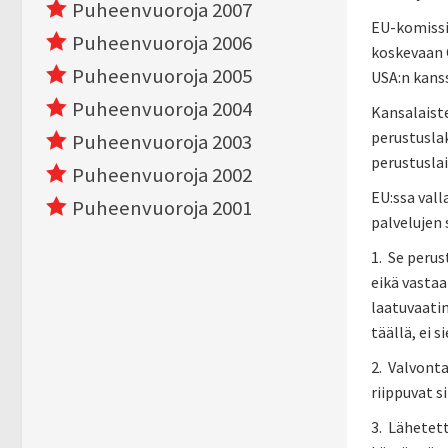
Puheenvuoroja 2007
EU-komissi
Puheenvuoroja 2006
koskevaan G
Puheenvuoroja 2005
USA:n kanss
Puheenvuoroja 2004
Kansalaiste
perustuslak
Puheenvuoroja 2003
perustuslai
Puheenvuoroja 2002
EU:ssa vall
Puheenvuoroja 2001
palvelujen 
1. Se peru
eikä vasta
laatuvaatim
täällä, ei s
2. Valvont
riippuvat s
3. Lähetett