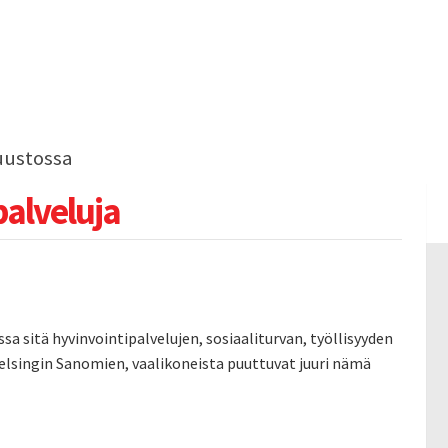
uustossa
palveluja
a sitä hyvinvointipalvelujen, sosiaaliturvan, työllisyyden
elsingin Sanomien, vaalikoneista puuttuvat juuri nämä