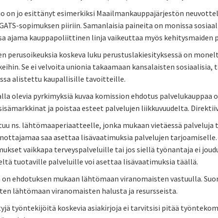
o on jo esittänyt esimerkiksi Maailmankauppajärjestön neuvotte
ATS-sopimuksen piiriin. Samanlaisia paineita on monissa sosiaali
a ajama kauppapoliittinen linja vaikeuttaa myös kehitysmaiden py
n perusoikeuksia koskeva luku perustuslakiesityksessä on monelta
eihin. Se ei velvoita unionia takaamaan kansalaisten sosiaalisia, ta
ssa alistettu kaupallisille tavoitteille.
alla olevia pyrkimyksiä kuvaa komission ehdotus palvelukauppaa oh
sisämarkkinat ja poistaa esteet palvelujen liikkuvuudelta. Direktii
stuu ns. lähtömaaperiaatteelle, jonka mukaan vietäessä palveluja
anottajamaa saa asettaa lisävaatimuksia palvelujen tarjoamiselle
ukset vaikkapa terveyspalveluille tai jos siellä työnantaja ei j
ieltä tuotaville palveluille voi asettaa lisävaatimuksia täällä.
a on ehdotuksen mukaan lähtömaan viranomaisten vastuulla. Suo
iten lähtömaan viranomaisten halusta ja resursseista.
yjä työntekijöitä koskevia asiakirjoja ei tarvitsisi pitää työntek