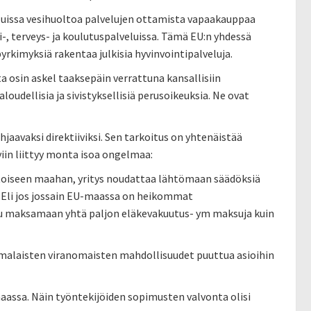
luissa vesihuoltoa palvelujen ottamista vapaakauppaa
-, terveys- ja koulutuspalveluissa. Tämä EU:n yhdessä
rkimyksiä rakentaa julkisia hyvinvointipalveluja.
 osin askel taaksepäin verrattuna kansallisiin
loudellisia ja sivistyksellisiä perusoikeuksia. Ne ovat
jaavaksi direktiiviksi. Sen tarkoitus on yhtenäistää
viin liittyy monta isoa ongelmaa:
 toiseen maahan, yritys noudattaa lähtömaan säädöksiä
. Eli jos jossain EU-maassa on heikommat
oudu maksamaan yhtä paljon eläkevakuutus- ym maksuja kuin
malaisten viranomaisten mahdollisuudet puuttua asioihin
omaassa. Näin työntekijöiden sopimusten valvonta olisi