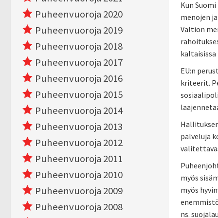
Kun Suomi 
Puheenvuoroja 2020
menojen ja
Puheenvuoroja 2019
Valtion men
rahoitukse
Puheenvuoroja 2018
kaltaisissa
Puheenvuoroja 2017
EU:n perus
Puheenvuoroja 2016
kriteerit. 
Puheenvuoroja 2015
sosiaalipol
laajenneta
Puheenvuoroja 2014
Hallituksen
Puheenvuoroja 2013
palveluja k
Puheenvuoroja 2012
valitettava
Puheenvuoroja 2011
Puheenjohta
Puheenvuoroja 2010
myös sisäm
Puheenvuoroja 2009
myös hyvinv
enemmistöl
Puheenvuoroja 2008
ns. suojala