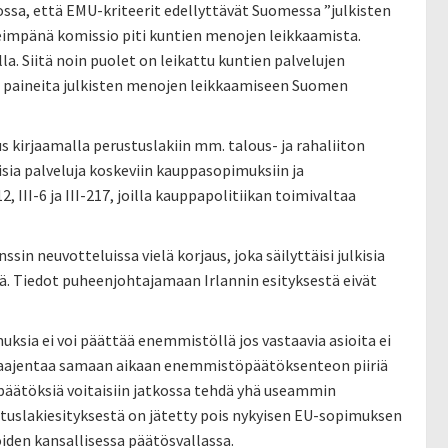
ssa, että EMU-kriteerit edellyttävät Suomessa ”julkisten
eimpänä komissio piti kuntien menojen leikkaamista.
la. Siitä noin puolet on leikattu kuntien palvelujen
ää paineita julkisten menojen leikkaamiseen Suomen
 kirjaamalla perustuslakiin mm. talous- ja rahaliiton
kisia palveluja koskeviin kauppasopimuksiin ja
, III-6 ja III-217, joilla kauppapolitiikan toimivaltaa
in neuvotteluissa vielä korjaus, joka säilyttäisi julkisia
ä. Tiedot puheenjohtajamaan Irlannin esityksestä eivät
ksia ei voi päättää enemmistöllä jos vastaavia asioita ei
 laajentaa samaan aikaan enemmistöpäätöksenteon piiriä
a päätöksiä voitaisiin jatkossa tehdä yhä useammin
tuslakiesityksestä on jätetty pois nykyisen EU-sopimuksen
oiden kansallisessa päätösvallassa.