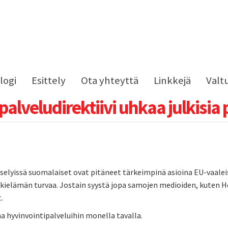
logi
Esittely
Ota yhteyttä
Linkkejä
Valt
palveludirektiivi uhkaa julkisia 
selyissä suomalaiset ovat pitäneet tärkeimpinä asioina EU-vaaleiss
rkielämän turvaa. Jostain syystä jopa samojen medioiden, kuten H
.
a hyvinvointipalveluihin monella tavalla.