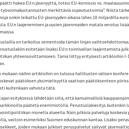
päätti hakea EU:n jäsenyyttä, totesi EU-komissio ns. maalausunno
 työvoimakustannusten merkittäviä sopeutustoimia”. Niistä tärk
oja onkin leikattu EU-jäsenyyden aikana lähes 10 miljardilla eurol
sta. EU:n laajeneminen ja uusien jäsenmaiden matala verotus lis
 maissa.
tuslailla on tarkoitus sementoida tämän linjan vaihtoehdottomuus
Perustuslakiin esitetään lisäksi EU:n toimivallan laajentamista jul
itiikan yhteensovittamiseen. Tämä liittyy erityisesti artikloihin I-12
an.
 mukaan näihin artikloihin on tulossa hallitusten välisen konferenss
oskevat päätöksen yksimielisyyttä vaativan päätöksenteon piiriss
sti kuitenkaan vahvista tätä.
jan esityksessä lähdetään siitä, että kansainvälisiä kauppasopimu
arkkinoilla päätetä enemmistöllä. Perustuslakiesitys kuitenkin
ointipolitiikan monella alueella. Näin julkisia palveluja koskevi
lä, vastoin esimerkiksi Suomen eduskunnan kantaa. Lisäksi perus
usekkeet, joiden mukaan julkiset peruspalvelut säilyvät jäsenvalti