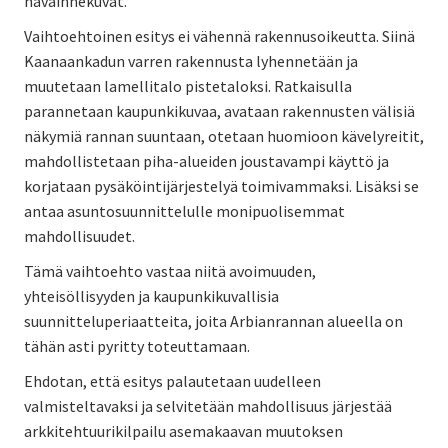
havainnekuvat.
Vaihtoehtoinen esitys ei vähennä rakennusoikeutta. Siinä
Kaanaankadun varren rakennusta lyhennetään ja
muutetaan lamellitalo pistetaloksi. Ratkaisulla
parannetaan kaupunkikuvaa, avataan rakennusten välisiä
näkymiä rannan suuntaan, otetaan huomioon kävelyreitit,
mahdollistetaan piha-alueiden joustavampi käyttö ja
korjataan pysäköintijärjestelyä toimivammaksi. Lisäksi se
antaa asuntosuunnittelulle monipuolisemmat
mahdollisuudet.
Tämä vaihtoehto vastaa niitä avoimuuden,
yhteisöllisyyden ja kaupunkikuvallisia
suunnitteluperiaatteita, joita Arbianrannan alueella on
tähän asti pyritty toteuttamaan.
Ehdotan, että esitys palautetaan uudelleen
valmisteltavaksi ja selvitetään mahdollisuus järjestää
arkkitehtuurikilpailu asemakaavan muutoksen