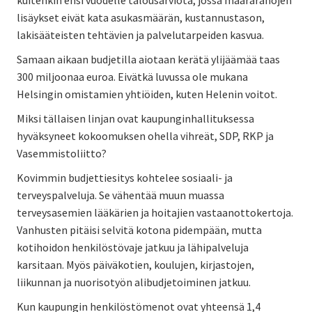
lisäykset eivät kata asukasmäärän, kustannustason,
lakisääteisten tehtävien ja palvelutarpeiden kasvua.
Samaan aikaan budjetilla aiotaan kerätä ylijäämää taas
300 miljoonaa euroa. Eivätkä luvussa ole mukana
Helsingin omistamien yhtiöiden, kuten Helenin voitot.
Miksi tällaisen linjan ovat kaupunginhallituksessa
hyväksyneet kokoomuksen ohella vihreät, SDP, RKP ja
Vasemmistoliitto?
Kovimmin budjettiesitys kohtelee sosiaali- ja
terveyspalveluja. Se vähentää muun muassa
terveysasemien lääkärien ja hoitajien vastaanottokertoja.
Vanhusten pitäisi selvitä kotona pidempään, mutta
kotihoidon henkilöstövaje jatkuu ja lähipalveluja
karsitaan. Myös päiväkotien, koulujen, kirjastojen,
liikunnan ja nuorisotyön alibudjetoiminen jatkuu.
Kun kaupungin henkilöstömenot ovat yhteensä 1,4