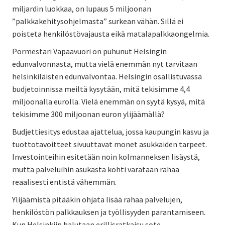
miljardin luokkaa, on lupaus 5 miljoonan
”palkkakehitysohjelmasta” surkean vähän. Sillä ei
poisteta henkilöstövajausta eikä matalapalkkaongelmia.
Pormestari Vapaavuori on puhunut Helsingin
edunvalvonnasta, mutta vielä enemmän nyt tarvitaan
helsinkiläisten edunvalvontaa. Helsingin osallistuvassa
budjetoinnissa meiltä kysytään, mitä tekisimme 4,4
miljoonalla eurolla. Vielä enemmän on syytä kysyä, mitä
tekisimme 300 miljoonan euron ylijäämällä?
Budjettiesitys edustaa ajattelua, jossa kaupungin kasvu ja
tuottotavoitteet sivuuttavat monet asukkaiden tarpeet.
Investointeihin esitetään noin kolmanneksen lisäystä,
mutta palveluihin asukasta kohti varataan rahaa
reaalisesti entistä vähemmän.
Ylijäämistä pitääkin ohjata lisää rahaa palvelujen,
henkilöstön palkkauksen ja työllisyyden parantamiseen.
Kun Helsinkiin halutaan erillisratkaisu sote-