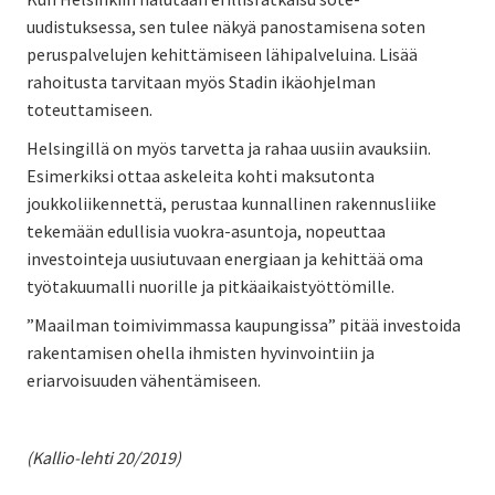
uudistuksessa, sen tulee näkyä panostamisena soten
peruspalvelujen kehittämiseen lähipalveluina. Lisää
rahoitusta tarvitaan myös Stadin ikäohjelman
toteuttamiseen.
Helsingillä on myös tarvetta ja rahaa uusiin avauksiin.
Esimerkiksi ottaa askeleita kohti maksutonta
joukkoliikennettä, perustaa kunnallinen rakennusliike
tekemään edullisia vuokra-asuntoja, nopeuttaa
investointeja uusiutuvaan energiaan ja kehittää oma
työtakuumalli nuorille ja pitkäaikaistyöttömille.
”Maailman toimivimmassa kaupungissa” pitää investoida
rakentamisen ohella ihmisten hyvinvointiin ja
eriarvoisuuden vähentämiseen.
(Kallio-lehti 20/2019)