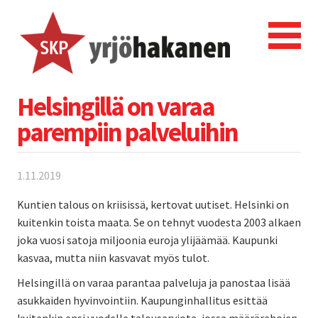
Helsingillä on varaa
parempiin palveluihin
1.11.2019
Kuntien talous on kriisissä, kertovat uutiset. Helsinki on
kuitenkin toista maata. Se on tehnyt vuodesta 2003 alkaen
joka vuosi satoja miljoonia euroja ylijäämää. Kaupunki
kasvaa, mutta niin kasvavat myös tulot.
Helsingillä on varaa parantaa palveluja ja panostaa lisää
asukkaiden hyvinvointiin. Kaupunginhallitus esittää
kuitenkin ensi vuodelle talousarviota, jossa määrärahojen