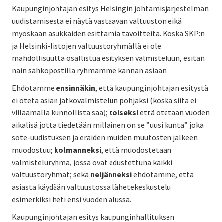
Kaupunginjohtajan esitys Helsingin johtamisjärjestelmän
uudistamisesta ei näytä vastaavan valtuuston eikä
myöskään asukkaiden esittämiä tavoitteita. Koska SKP:n
ja Helsinki-listojen valtuustoryhmällä ei ole
mahdollisuutta osallistua esityksen valmisteluun, esitän
näin sähköpostilla ryhmämme kannan asiaan.
Ehdotamme
ensinnäkin
, että kaupunginjohtajan esitystä
ei oteta asian jatkovalmistelun pohjaksi (koska siitä ei
viilaamalla kunnollista saa);
toiseksi
että otetaan vuoden
aikalisä jotta tiedetään millainen on se ”uusi kunta” joka
sote-uudistuksen ja eräiden muiden muutosten jälkeen
muodostuu;
kolmanneksi
, että muodostetaan
valmisteluryhmä, jossa ovat edustettuna kaikki
valtuustoryhmät; sekä
neljänneksi
ehdotamme, että
asiasta käydään valtuustossa lähetekeskustelu
esimerkiksi heti ensi vuoden alussa.
Kaupunginjohtajan esitys kaupunginhallituksen