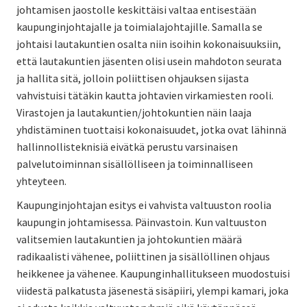
johtamisen jaostolle keskittäisi valtaa entisestään
kaupunginjohtajalle ja toimialajohtajille. Samalla se
johtaisi lautakuntien osalta niin isoihin kokonaisuuksiin,
että lautakuntien jäsenten olisi usein mahdoton seurata
ja hallita sitä, jolloin poliittisen ohjauksen sijasta
vahvistuisi tätäkin kautta johtavien virkamiesten rooli.
Virastojen ja lautakuntien/johtokuntien näin laaja
yhdistäminen tuottaisi kokonaisuudet, jotka ovat lähinnä
hallinnollisteknisiä eivätkä perustu varsinaisen
palvelutoiminnan sisällölliseen ja toiminnalliseen
yhteyteen.
Kaupunginjohtajan esitys ei vahvista valtuuston roolia
kaupungin johtamisessa. Päinvastoin. Kun valtuuston
valitsemien lautakuntien ja johtokuntien määrä
radikaalisti vähenee, poliittinen ja sisällöllinen ohjaus
heikkenee ja vähenee. Kaupunginhallitukseen muodostuisi
viidestä palkatusta jäsenestä sisäpiiri, ylempi kamari, joka