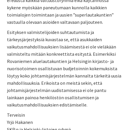
ei edusta kaikkia valtuustoryhmiä eikä käytännössä
kykene myöskään paneutumaan kunnolla kaikkien
toimialojen toimintaan ja uusien ”superlautakuntien”
vastuulla olevaan asioiden valtavaan paljouteen.
Esityksen valmistelijoiden suhtautumista ja
tärkeysjärjestyksiä kuvastaa se, että asukkaiden
vaikutusmahdollisuuksien lisäämisestä ei ole vieläkään
valmisteltu mitään konkreettista esitystä. Esimerkiksi
Rovaniemen aluelautakuntien ja Helsingin kirjasto- ja
nuorisotoimen osallistuvan budjetoinnin kokemuksista
löytyy koko johtamisjärjestelmän kannalta tärkeitä uusia
mahdollisuuksia. Erikoista on meistä sekin, että
johtamisjärjestelmän uudistamisessa ei ole pantu
lainkaan painoa henkilöstön osallistumisen ja
vaikutusmahdollisuuksien edistämiselle.
Terveisin
Yrjö Hakanen
SKP:n ja Helsinki-listojen ryhmä