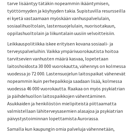
tarve lisääntyy tätäkin nopeammin ikääntymisen,
työttömyyden ja köyhyyden takia. Supistuvilla resursseilla
ei kyetä vastaamaan myöskään vanhuspalvelulain,
sosiaalihuoltolain, lastensuojelulain, nuorisotakuun,
oppilashuoltolain ja liikuntalain uusiin velvoitteisiin.
Leikkauspolitiikka iskee erityisen kovana sosiaali- ja
terveyspalveluihin. Vaikka ympärivuorokautista hoitoa
tarvitsevien vanhusten määrä kasvaa, lopetetaan
laitoshoidosta 30 000 vuorokautta, vähennys on kolmessa
vuodessa jo 72 000. Lastensuojelun laitospaikat vähenevät
nopeammin kuin perhepaikkoja saadaan lisää, kolmessa
vuodessa 46 000 vuorokautta. Raakaa on myös psykiatrian
ja päihdehuollon laitospaikkojen vähentäminen.
Asukkaiden ja henkilöstön mielipiteistä piittaamatta
valmistellaan lähiterveysasemien alasajoa ja psykiatrian
päivystystoiminnan lopettamista Aurorassa.
Samalla kun kaupungin omia palveluja vähennetään,