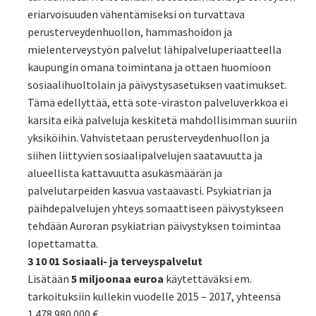
eriarvoisuuden vähentämiseksi on turvattava
perusterveydenhuollon, hammashoidon ja
mielenterveystyön palvelut lähipalveluperiaatteella
kaupungin omana toimintana ja ottaen huomioon
sosiaalihuoltolain ja päivystysasetuksen vaatimukset.
Tämä edellyttää, että sote-viraston palveluverkkoa ei
karsita eikä palveluja keskitetä mahdollisimman suuriin
yksiköihin. Vahvistetaan perusterveydenhuollon ja
siihen liittyvien sosiaalipalvelujen saatavuutta ja
alueellista kattavuutta asukasmäärän ja
palvelutarpeiden kasvua vastaavasti. Psykiatrian ja
päihdepalvelujen yhteys somaattiseen päivystykseen
tehdään Auroran psykiatrian päivystyksen toimintaa
lopettamatta.
3 10 01 Sosiaali- ja terveyspalvelut
Lisätään
5 miljoonaa euroa
käytettäväksi em.
tarkoituksiin kullekin vuodelle 2015 – 2017, yhteensä
1 478 980 000 €.