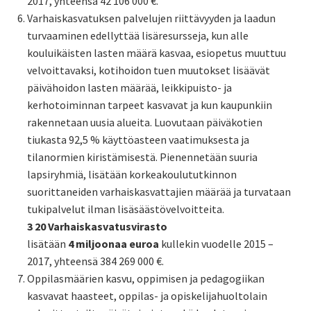
2017, yhteensä 42 106 000 €.
Varhaiskasvatuksen palvelujen riittävyyden ja laadun
turvaaminen edellyttää lisäresursseja, kun alle
kouluikäisten lasten määrä kasvaa, esiopetus muuttuu
velvoittavaksi, kotihoidon tuen muutokset lisäävät
päivähoidon lasten määrää, leikkipuisto- ja
kerhotoiminnan tarpeet kasvavat ja kun kaupunkiin
rakennetaan uusia alueita. Luovutaan päiväkotien
tiukasta 92,5 % käyttöasteen vaatimuksesta ja
tilanormien kiristämisestä. Pienennetään suuria
lapsiryhmiä, lisätään korkeakoulututkinnon
suorittaneiden varhaiskasvattajien määrää ja turvataan
tukipalvelut ilman lisäsäästövelvoitteita.
3 20 Varhaiskasvatusvirasto
lisätään
4 miljoonaa euroa
kullekin vuodelle 2015 –
2017, yhteensä 384 269 000 €.
Oppilasmäärien kasvu, oppimisen ja pedagogiikan
kasvavat haasteet, oppilas- ja opiskelijahuoltolain