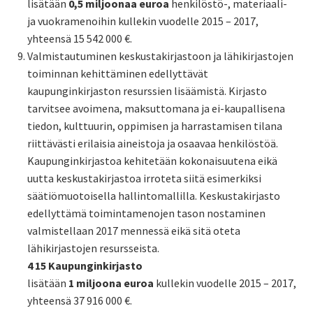
lisätään
0,5 miljoonaa euroa
henkilöstö-, materiaali-
ja vuokramenoihin kullekin vuodelle 2015 – 2017,
yhteensä 15 542 000 €.
Valmistautuminen keskustakirjastoon ja lähikirjastojen
toiminnan kehittäminen edellyttävät
kaupunginkirjaston resurssien lisäämistä. Kirjasto
tarvitsee avoimena, maksuttomana ja ei-kaupallisena
tiedon, kulttuurin, oppimisen ja harrastamisen tilana
riittävästi erilaisia aineistoja ja osaavaa henkilöstöä.
Kaupunginkirjastoa kehitetään kokonaisuutena eikä
uutta keskustakirjastoa irroteta siitä esimerkiksi
säätiömuotoisella hallintomallilla. Keskustakirjasto
edellyttämä toimintamenojen tason nostaminen
valmistellaan 2017 mennessä eikä sitä oteta
lähikirjastojen resursseista.
4 15 Kaupunginkirjasto
lisätään
1 miljoona euroa
kullekin vuodelle 2015 – 2017,
yhteensä 37 916 000 €.