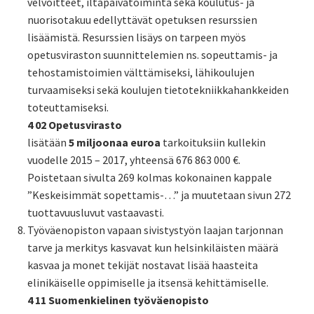
velvoitteet, iltapäivätoiminta sekä koulutus- ja
nuorisotakuu edellyttävät opetuksen resurssien
lisäämistä. Resurssien lisäys on tarpeen myös
opetusviraston suunnittelemien ns. sopeuttamis- ja
tehostamistoimien välttämiseksi, lähikoulujen
turvaamiseksi sekä koulujen tietotekniikkahankkeiden
toteuttamiseksi.
4 02 Opetusvirasto
lisätään
5 miljoonaa euroa
tarkoituksiin kullekin
vuodelle 2015 – 2017, yhteensä 676 863 000 €.
Poistetaan sivulta 269 kolmas kokonainen kappale
”Keskeisimmät sopettamis-…” ja muutetaan sivun 272
tuottavuusluvut vastaavasti.
Työväenopiston vapaan sivistystyön laajan tarjonnan
tarve ja merkitys kasvavat kun helsinkiläisten määrä
kasvaa ja monet tekijät nostavat lisää haasteita
elinikäiselle oppimiselle ja itsensä kehittämiselle.
4 11 Suomenkielinen työväenopisto