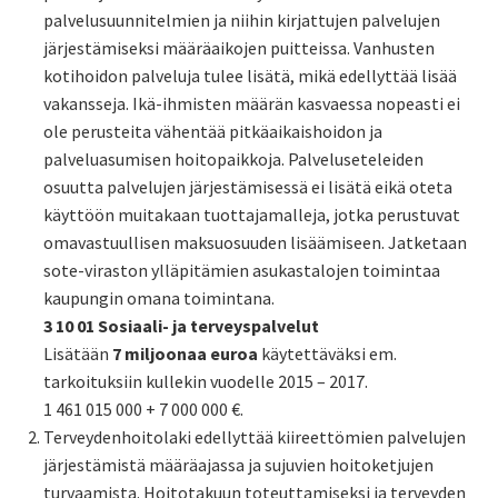
palvelusuunnitelmien ja niihin kirjattujen palvelujen
järjestämiseksi määräaikojen puitteissa. Vanhusten
kotihoidon palveluja tulee lisätä, mikä edellyttää lisää
vakansseja. Ikä-ihmisten määrän kasvaessa nopeasti ei
ole perusteita vähentää pitkäaikaishoidon ja
palveluasumisen hoitopaikkoja. Palveluseteleiden
osuutta palvelujen järjestämisessä ei lisätä eikä oteta
käyttöön muitakaan tuottajamalleja, jotka perustuvat
omavastuullisen maksuosuuden lisäämiseen. Jatketaan
sote-viraston ylläpitämien asukastalojen toimintaa
kaupungin omana toimintana.
3 10 01 Sosiaali- ja terveyspalvelut
Lisätään
7 miljoonaa euroa
käytettäväksi em.
tarkoituksiin kullekin vuodelle 2015 – 2017.
1 461 015 000 + 7 000 000 €.
Terveydenhoitolaki edellyttää kiireettömien palvelujen
järjestämistä määräajassa ja sujuvien hoitoketjujen
turvaamista. Hoitotakuun toteuttamiseksi ja terveyden