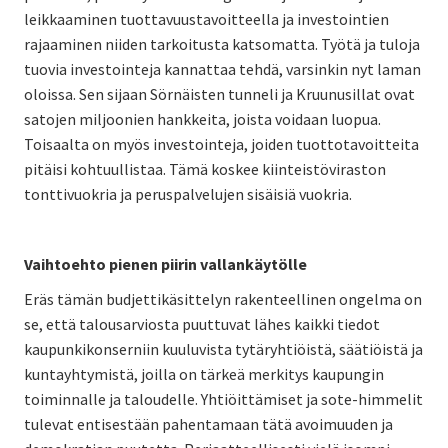
leikkaaminen tuottavuustavoitteella ja investointien
rajaaminen niiden tarkoitusta katsomatta. Työtä ja tuloja
tuovia investointeja kannattaa tehdä, varsinkin nyt laman
oloissa. Sen sijaan Sörnäisten tunneli ja Kruunusillat ovat
satojen miljoonien hankkeita, joista voidaan luopua.
Toisaalta on myös investointeja, joiden tuottotavoitteita
pitäisi kohtuullistaa. Tämä koskee kiinteistöviraston
tonttivuokria ja peruspalvelujen sisäisiä vuokria.
Vaihtoehto pienen piirin vallankäytölle
Eräs tämän budjettikäsittelyn rakenteellinen ongelma on
se, että talousarviosta puuttuvat lähes kaikki tiedot
kaupunkikonserniin kuuluvista tytäryhtiöistä, säätiöistä ja
kuntayhtymistä, joilla on tärkeä merkitys kaupungin
toiminnalle ja taloudelle. Yhtiöittämiset ja sote-himmelit
tulevat entisestään pahentamaan tätä avoimuuden ja