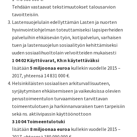
Tehdään vastaavat tekstimuutokset talousarvion
tavoitteisiin.
Lastensuojelulain edellyttämän Lasten ja nuorten
hyvinvointiohjelman toteuttamiseksi lapsiperheiden
palveluihin ehkäisevän työn, kotipalvelun, varhaisen
tuen ja lastensuojelun sosiaalityön kehittämiseksi
uuden sosiaalihuoltolain velvoitteiden mukaisesti
1 04 02 Käyttövarat, Kh:n käytettäväksi
lisätään
5 miljoonaa euroa
kullekin vuodelle 2015 –
2017, yhteensä 14 831 000 €.
Helsinkiläisten sosiaalisen arkiturvallisuuteen,
syrjäytymisen ehkäisemiseen ja vaikeuksissa olevien
perustoimeentulon turvaamiseen tarvittavan
toimeentulotuen ja harkinnanvaraisen tuen tarpeisiin
sekä ns. aktiivipassin käyttöönottoon
3 10 04 Toimeentulotuki
lisätään
8 miljoonaa euroa
kullekin vuodelle 2015 –
2017, yhteensä 180 090 000 €.