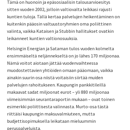
Tämä on huonoin ja epäsosiaalisin talousarvioesitys
sitten vuoden 2002, jolloin valtiovalta leikkasi rajusti
kuntien tuloja. Tällä kertaa palvelujen heikentäminen on
kuitenkin pääosin valtuustoryhmien oma poliittinen
valinta, vaikka Kataisen ja Stubbin hallitukset ovatkin
leikanneet kuntien valtionosuuksia.
Helsingin Energian ja Sataman tulos vuoden kolmelta
ensimmäiseltä neljännekseltä on jo lähes 170 miljoonaa.
Nämä voitot aiotaan jättää vuodenvaihteessa
muodostettavien yhtiöiden omaan pääomaan, vaikka
ainakin suurin osa niistä voitaisiin siirtää muiden
palvelujen rahoitukseen. Kaupungin pankkitileillä
makaavat sadat miljoonat eurot – yli 880 miljoonaa
viimeisimmän seurantaraportin mukaan – ovat toinen
esimerkki poliittisesta valinnasta. Murto-osa tästä
riittäisi kaupungin maksuvalmiuteen, mutta
budjettisopimuksella leikataan mieluummin
peruspalveluista.