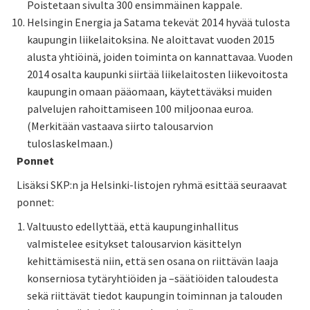
Poistetaan sivulta 300 ensimmäinen kappale.
Helsingin Energia ja Satama tekevät 2014 hyvää tulosta
kaupungin liikelaitoksina. Ne aloittavat vuoden 2015
alusta yhtiöinä, joiden toiminta on kannattavaa. Vuoden
2014 osalta kaupunki siirtää liikelaitosten liikevoitosta
kaupungin omaan pääomaan, käytettäväksi muiden
palvelujen rahoittamiseen 100 miljoonaa euroa.
(Merkitään vastaava siirto talousarvion
tuloslaskelmaan.)
Ponnet
Lisäksi SKP:n ja Helsinki-listojen ryhmä esittää seuraavat
ponnet:
Valtuusto edellyttää, että kaupunginhallitus
valmistelee esitykset talousarvion käsittelyn
kehittämisestä niin, että sen osana on riittävän laaja
konserniosa tytäryhtiöiden ja –säätiöiden taloudesta
sekä riittävät tiedot kaupungin toiminnan ja talouden