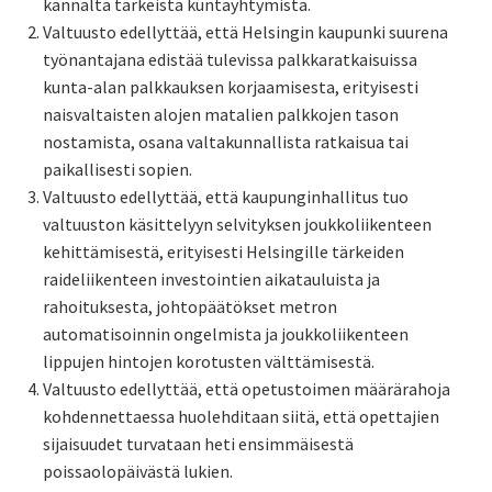
kannalta tärkeistä kuntayhtymistä.
Valtuusto edellyttää, että Helsingin kaupunki suurena
työnantajana edistää tulevissa palkkaratkaisuissa
kunta-alan palkkauksen korjaamisesta, erityisesti
naisvaltaisten alojen matalien palkkojen tason
nostamista, osana valtakunnallista ratkaisua tai
paikallisesti sopien.
Valtuusto edellyttää, että kaupunginhallitus tuo
valtuuston käsittelyyn selvityksen joukkoliikenteen
kehittämisestä, erityisesti Helsingille tärkeiden
raideliikenteen investointien aikatauluista ja
rahoituksesta, johtopäätökset metron
automatisoinnin ongelmista ja joukkoliikenteen
lippujen hintojen korotusten välttämisestä.
Valtuusto edellyttää, että opetustoimen määrärahoja
kohdennettaessa huolehditaan siitä, että opettajien
sijaisuudet turvataan heti ensimmäisestä
poissaolopäivästä lukien.