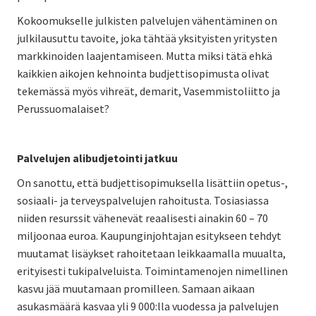
Kokoomukselle julkisten palvelujen vähentäminen on
julkilausuttu tavoite, joka tähtää yksityisten yritysten
markkinoiden laajentamiseen. Mutta miksi tätä ehkä
kaikkien aikojen kehnointa budjettisopimusta olivat
tekemässä myös vihreät, demarit, Vasemmistoliitto ja
Perussuomalaiset?
Palvelujen alibudjetointi jatkuu
On sanottu, että budjettisopimuksella lisättiin opetus-,
sosiaali- ja terveyspalvelujen rahoitusta. Tosiasiassa
niiden resurssit vähenevät reaalisesti ainakin 60 – 70
miljoonaa euroa. Kaupunginjohtajan esitykseen tehdyt
muutamat lisäykset rahoitetaan leikkaamalla muualta,
erityisesti tukipalveluista. Toimintamenojen nimellinen
kasvu jää muutamaan promilleen. Samaan aikaan
asukasmäärä kasvaa yli 9 000:lla vuodessa ja palvelujen