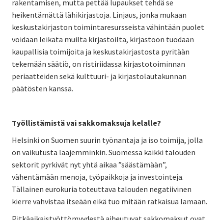
rakentamisen, mutta pettää lupaukset tehdä se
heikentämättä lähikirjastoja. Linjaus, jonka mukaan
keskustakirjaston toimintaresursseista vähintään puolet
voidaan leikata muilta kirjastoilta, kirjastoon tuodaan
kaupallisia toimijoita ja keskustakirjastosta pyritään
tekemään säätiö, on ristiriidassa kirjastotoiminnan
periaatteiden sekä kulttuuri- ja kirjastolautakunnan
päätösten kanssa.
Työllistämistä vai sakkomaksuja kelalle?
Helsinki on Suomen suurin työnantaja ja iso toimija, jolla
on vaikutusta laajemminkin. Suomessa kaikki talouden
sektorit pyrkivät nyt yhtä aikaa ”säästämään”,
vähentämään menoja, työpaikkoja ja investointeja.
Tällainen eurokuria toteuttava talouden negatiivinen
kierre vahvistaa itseään eikä tuo mitään ratkaisua lamaan.
Pitkäaikaistyöttömyydestä aiheutuvat sakkomaksut ovat