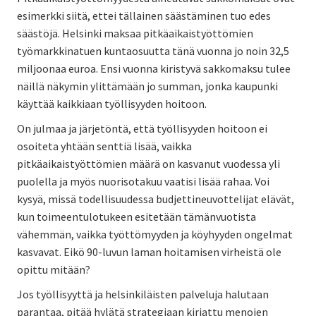
esimerkki siitä, ettei tällainen säästäminen tuo edes
säästöjä. Helsinki maksaa pitkäaikaistyöttömien
työmarkkinatuen kuntaosuutta tänä vuonna jo noin 32,5
miljoonaa euroa. Ensi vuonna kiristyvä sakkomaksu tulee
näillä näkymin ylittämään jo summan, jonka kaupunki
käyttää kaikkiaan työllisyyden hoitoon.
On julmaa ja järjetöntä, että työllisyyden hoitoon ei
osoiteta yhtään senttiä lisää, vaikka
pitkäaikaistyöttömien määrä on kasvanut vuodessa yli
puolella ja myös nuorisotakuu vaatisi lisää rahaa. Voi
kysyä, missä todellisuudessa budjettineuvottelijat elävät,
kun toimeentulotukeen esitetään tämänvuotista
vähemmän, vaikka työttömyyden ja köyhyyden ongelmat
kasvavat. Eikö 90-luvun laman hoitamisen virheistä ole
opittu mitään?
Jos työllisyyttä ja helsinkiläisten palveluja halutaan
parantaa, pitää hylätä strategiaan kirjattu menojen