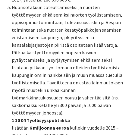
Nuorisotakuun toteuttamiseksi ja nuorten
työttömyyden ehkäisemiksi nuorten työllistämiseen,
oppisopimustoimintaan, Tulevaisuustiskin ja Respan
toimintaan sekä nuorten kesätyöpaikkojen saamisen
edistämiseen kaupungin, pk-yritysten ja
kansalaisjärjestöjen piiristä osoitetaan lisää varoja.
Pitkäaikaistyöttömyyden nopean kasvun
pysäyttämiseksi ja syrjäytymisen ehkäisemiseksi
lisätään pitkään työttömänä olleiden työllistämistä
kaupungin omiin hankkeisiin ja muun muassa tuetulla
työllistämisellä. Tavoitteena on estää lainmuutoksen
myötä muutekin uhkaa kunnan
työmarkkinatukiosuuden nousu ja vähentää sitä (ns.
sakkomaksu Kelalle yli 300 päivän ja 1000 päivän
työttömyyden johdosta).
1 10 04 Työllisyyspolitiikka
lisätään
6 miljoonaa euroa
kullekin vuodelle 2015 –