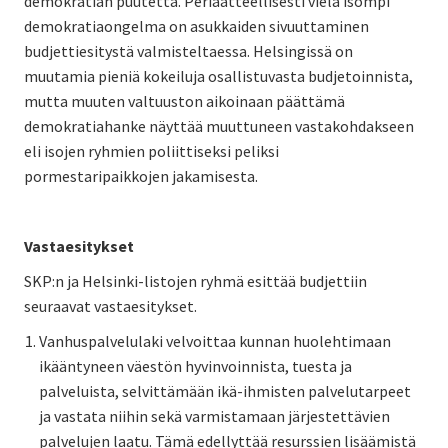
demokratian puutetta. Periaatteellisesti vielä isompi
demokratiaongelma on asukkaiden sivuuttaminen
budjettiesitystä valmisteltaessa. Helsingissä on
muutamia pieniä kokeiluja osallistuvasta budjetoinnista,
mutta muuten valtuuston aikoinaan päättämä
demokratiahanke näyttää muuttuneen vastakohdakseen
eli isojen ryhmien poliittiseksi peliksi
pormestaripaikkojen jakamisesta.
Vastaesitykset
SKP:n ja Helsinki-listojen ryhmä esittää budjettiin
seuraavat vastaesitykset.
Vanhuspalvelulaki velvoittaa kunnan huolehtimaan
ikääntyneen väestön hyvinvoinnista, tuesta ja
palveluista, selvittämään ikä-ihmisten palvelutarpeet
ja vastata niihin sekä varmistamaan järjestettävien
palvelujen laatu. Tämä edellyttää resurssien lisäämistä