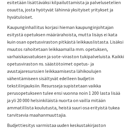
esitetään lisättäväksi kilpailuttamista ja palvelusetelien
osuutta, josta hyötyvät lähinnä yksityiset yritykset ja
hyvätuloiset.
Kaupunginhallitus korjasi hieman kaupunginjohtajan
esitystä opetuksen määrärahoista, mutta lisäys ei kata
kuin osan opetusviraston pitkästä leikkauslistasta. Lisäksi
muutos rahoitetaan leikkaamalla mm. opetuksen,
varhaiskasvatuksen ja sote-viraston tukipalveluista. Kaikki
opetusviraston ns. säästötoimet opetus- ja
avustajaresurssien leikkaamisesta lähikoulujen
vähentämiseen sisältyvät edelleen budjetin
tekstilinjauksiin. Resursseja supistetaan vaikka
perusopetukseen tulee ensi vuonna noin 1 200 lasta lisää
ja yli 20 000 helsinkiläistä nuorta on vailla mitään
ammatillista koulutusta, heistä suuri osa erityistä tukea
tarvitsevia maahanmuuttajia.
Budjettiesitys varmistaa uuden keskustakirjaston