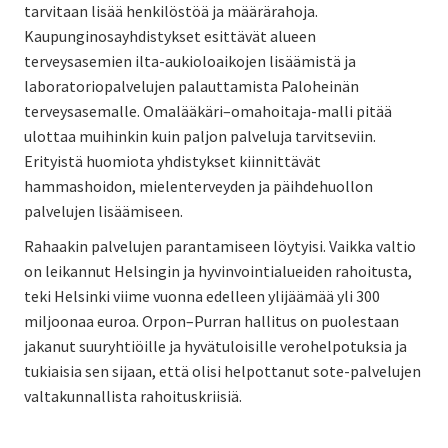
tarvitaan lisää henkilöstöä ja määrärahoja.
Kaupunginosayhdistykset esittävät alueen
terveysasemien ilta-aukioloaikojen lisäämistä ja
laboratoriopalvelujen palauttamista Paloheinän
terveysasemalle. Omalääkäri–omahoitaja-malli pitää
ulottaa muihinkin kuin paljon palveluja tarvitseviin.
Erityistä huomiota yhdistykset kiinnittävät
hammashoidon, mielenterveyden ja päihdehuollon
palvelujen lisäämiseen.
Rahaakin palvelujen parantamiseen löytyisi. Vaikka valtio
on leikannut Helsingin ja hyvinvointialueiden rahoitusta,
teki Helsinki viime vuonna edelleen ylijäämää yli 300
miljoonaa euroa. Orpon–Purran hallitus on puolestaan
jakanut suuryhtiöille ja hyvätuloisille verohelpotuksia ja
tukiaisia sen sijaan, että olisi helpottanut sote-palvelujen
valtakunnallista rahoituskriisiä.