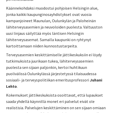
Käännekohdaksi muodostui pohjoisen Helsingin alue,
jonka kaikki kaupunginosayhdistykset ovat vuosia
kampanjoineet Maunulan, Oulunkylän ja Paloheinän
lähiterveysasemien ja neuvoloiden puolesta. Valtuuston
uusi linjaus säilyttää myös läntisen Helsingin
lähiterveysasemat. Samalla kaupunki on ryhtynyt
kartoittamaan niiden kunnostustarpeita.
Terveysasemien keskittämiselle jättikeskuksiin ei löydy
tutkimuksista juurikaan tukea, lähiterveysasemien
puolesta sen sijaan paljonkin, kertoi huhtikuun
puolivälissä Oulunkylässä järjestetyssä tilaisuudessa
sosiaali- ja terveyspolitiikan emeritusprofessori
Juhani
Lehto
.
Kokemukset jättikeskuksista osoittavat, että lupaukset
saada yhdellä käynnillä monet eri palvelut eivät ole
realistisia. Palvelujen keskittäminen on sen sijaan omiaan