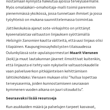
nostamaan kynnystä hakeutua ajoissa terveysasemalle.
Myös omalääkäri–omahoitaja-malli toimii paremmin
pienemmässä yksikössä, jossa tunnetaan ihmiset ja jossa
työyhteisö on mukana suunnittelemassa toimintaa.
Jättikeskuksia ajanut sote-virkajohto on yrittänyt
kyseenalaistaa valtuuston linjauksen syöttämällä
Helsingin Sanomien
kautta väitteitä, että uusi linjaus olisi
tilapäinen. Kaupunginosayhdistysten tilaisuudessa
Oulunkylässä sote-apulaispormestari
Maarit Vierunen
(kok) ja muut lautakunnan jäsenet ilmoittivat kuitenkin,
että linjausta ei tehty vain nykyiselle valtuustokaudelle
vaan palveluverkon pitkäjänteisen kehittämisen
lähtökohdaksi. Vierusen mukaan olisi ”hullua lopettaa
terveysasemia, joiden kunnostamiseen seuraavan
kymmenen vuoden aikana on juuri sitouduttu”.
Seuraavaksi lisää resursseja
Kun asukkaiden määrä ja palvelujen tarpeet kasvavat,