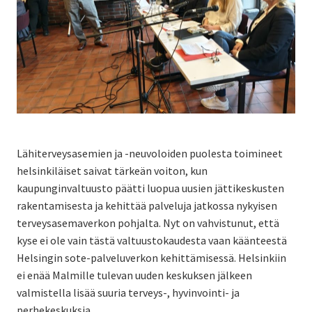
Lähiterveysasemien ja -neuvoloiden puolesta toimineet
helsinkiläiset saivat tärkeän voiton, kun
kaupunginvaltuusto päätti luopua uusien jättikeskusten
rakentamisesta ja kehittää palveluja jatkossa nykyisen
terveysasemaverkon pohjalta. Nyt on vahvistunut, että
kyse ei ole vain tästä valtuustokaudesta vaan käänteestä
Helsingin sote-palveluverkon kehittämisessä. Helsinkiin
ei enää Malmille tulevan uuden keskuksen jälkeen
valmistella lisää suuria terveys-, hyvinvointi- ja
perhekeskuksia.