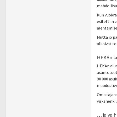
mahdollisuu
Kun vuokrat
esitettiin 
alentamises
Mutta jo pa
alkoivat to
HEKAn k
HEKAn aluee
asuntotuot
90 000 asuk
muodostuvat
Omistajana
virkahenkil
… ja vai