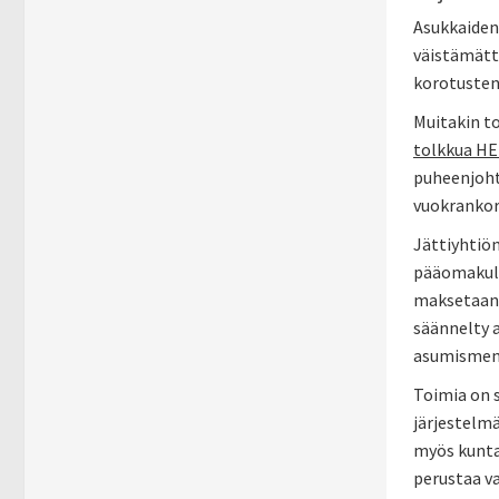
Asukkaiden
väistämätt
korotusten 
Muitakin to
tolkkua HEK
puheenjoht
vuokrankor
Jättiyhtiön
pääomakulu
maksetaan m
säännelty a
asumismeno
Toimia on s
järjestelmä
myös kuntav
perustaa va