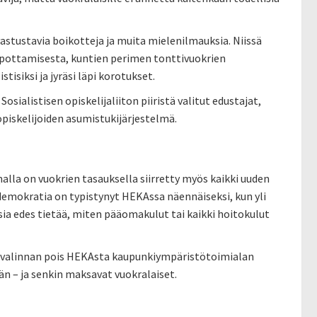
astustavia boikotteja ja muita mielenilmauksia. Niissä
elpottamisesta, kuntien perimen tonttivuokrien
isiksi ja jyräsi läpi korotukset.
osialistisen opiskelijaliiton piiristä valitut edustajat,
opiskelijoiden asumistukijärjestelmä.
alla on vuokrien tasauksella siirretty myös kaikki uuden
mokratia on typistynyt HEKAssa näennäiseksi, kun yli
sia edes tietää, miten pääomakulut tai kaikki hoitokulut
asvalinnan pois HEKAsta kaupunkiympäristötoimialan
än – ja senkin maksavat vuokralaiset.