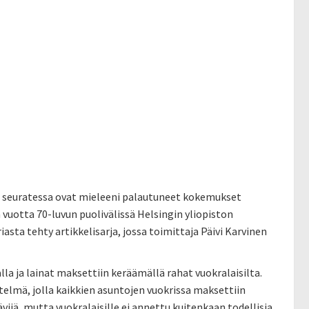
a seuratessa ovat mieleeni palautuneet kokemukset
vuotta 70-luvun puolivälissä Helsingin yliopiston
sta tehty artikkelisarja, jossa toimittaja Päivi Karvinen
alla ja lainat maksettiin keräämällä rahat vuokralaisilta.
telmä, jolla kaikkien asuntojen vuokrissa maksettiin
ijä, mutta vuokralaisille ei annettu kuitenkaan todellisia