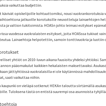
ksia vaikuttaa budjettiin.
 kävivät opiskelijoille kohtuuttomiksi, nousi vuokrankorotuksia v
vaihtoehtona jatkuville korotuksille neuvotteluja lainaehtojen h
ta ja valtion tukitoimista. HOASn johto leimasi esitykset epärealist
rissa vuodessa vuokralaisten esitykset, joita HOASssa tukivat vain S
teutua. Lainaehtoja helpotettiin, samoin tonttivuokria ja luotiin 
orotukset
lliset yhtiöt on 2010-luvun aikana fuusioitu yhdeksi yhtiöksi. Sam
annon pääomakulut kaikkien hekalaisten maksettavaksi. Asukasde
kaan jättiyhtiössä vuokralaisilla ei ole käytännössä mahdollisuuk
, saati vaikuttaa niihin.
 kaupunki on vieläpä sotkenut HEKAn taloutta siirtämällä asuk
öille. Tuloksena tästä on entistä suurempi osa asunnoista tyhjillä
htoehtoja