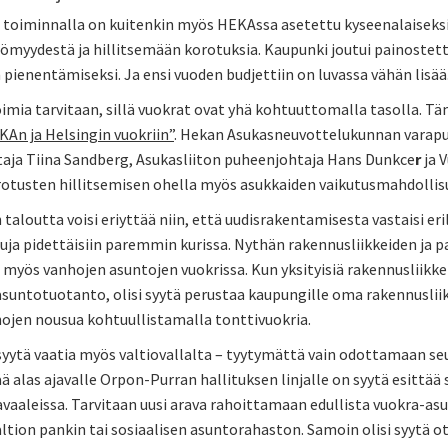
 toiminnalla on kuitenkin myös HEKAssa asetettu kyseenalaiseksi
ömyydestä ja hillitsemään korotuksia. Kaupunki joutui painost
pienentämiseksi. Ja ensi vuoden budjettiin on luvassa vähän lisää
imia tarvitaan, sillä vuokrat ovat yhä kohtuuttomalla tasolla. Tä
An ja Helsingin vuokriin”
. Hekan Asukasneuvottelukunnan varap
aja Tiina Sandberg, Asukasliiton puheenjohtaja Hans Dunkce
r
ja 
otusten hillitsemisen ohella myös asukkaiden vaikutusmahdollis
 taloutta voisi eriyttää niin, että uudisrakentamisesta vastaisi er
ja pidettäisiin paremmin kurissa. Nythän rakennusliikkeiden ja p
yös vanhojen asuntojen vuokrissa. Kun yksityisiä rakennusliikkei
suntotuotanto, olisi syytä perustaa kaupungille oma rakennusliik
jen nousua kohtuullistamalla tonttivuokria.
yytä vaatia myös valtiovallalta – tyytymättä vain odottamaan seu
ä alas ajavalle Orpon-Purran hallituksen linjalle on syytä esittä
aaleissa. Tarvitaan uusi arava rahoittamaan edullista vuokra-asunt
ltion pankin tai sosiaalisen asuntorahaston. Samoin olisi syytä 