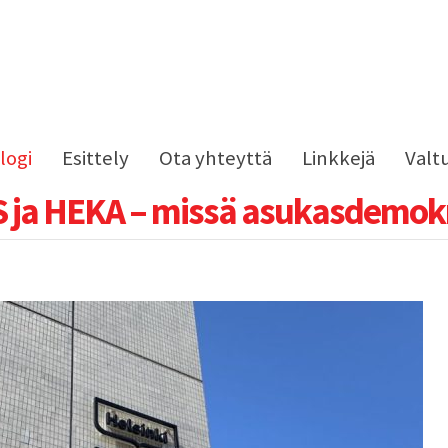
logi
Esittely
Ota yhteyttä
Linkkejä
Valt
 ja HEKA – missä asukasdemokr