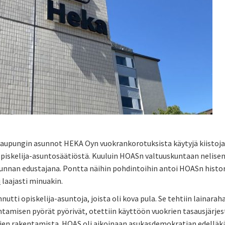
kaupungin asunnot HEKA Oyn vuokrankorotuksista käytyjä kiistoj
piskelija-asuntosäätiöstä. Kuuluin HOASn valtuuskuntaan nelisen 
unnan edustajana. Pontta näihin pohdintoihin antoi HOASn historia
i
laajasti minuakin.
utti opiskelija-asuntoja, joista oli kova pula. Se tehtiin lainarah
tamisen pyörät pyörivät, otettiin käyttöön vuokrien tasausjärjes
jen rakentamista. HOAS oli aikoinaan asukasdemokratian edelläkäv