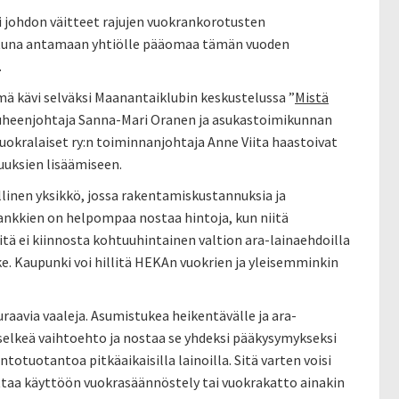
 johdon väitteet rajujen vuokrankorotusten
ettuna antamaan yhtiölle pääomaa tämän vuoden
.
mä kävi selväksi Maanantaiklubin keskustelussa ”
Mistä
uheenjohtaja Sanna-Mari Oranen ja asukastoimikunnan
Vuokralaiset ry:n toiminnanjohtaja Anne Viita haastoivat
uuksien lisäämiseen.
illinen yksikkö, jossa rakentamiskustannuksia ja
ankkien on helpompaa nostaa hintoja, kun niitä
tä ei kiinnosta kohtuuhintainen valtion ara-lainaehdoilla
e. Kaupunki voi hillitä HEKAn vuokrien ja yleisemminkin
raavia vaaleja. Asumistukea heikentävälle ja ara-
ä selkeä vaihtoehto ja nostaa se yhdeksi pääkysymykseksi
otuotantoa pitkäaikaisilla lainoilla. Sitä varten voisi
ottaa käyttöön vuokrasäännöstely tai vuokrakatto ainakin