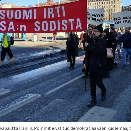
 vapautta Iraniin. Pommit eivät tuo demokratiaa vaan kuolemaa, t