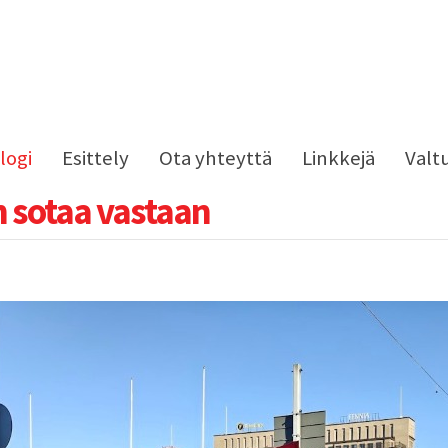
logi
Esittely
Ota yhteyttä
Linkkejä
Valt
n sotaa vastaan