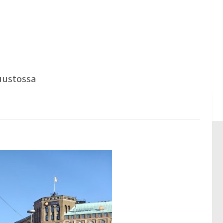
uustossa