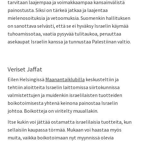
tarvitaan laajempaa ja voimakkaampaa kansainvälistä
painostusta. Siksi on tärkeä jatkaa ja laajentaa
mielenosoituksia ja vetoomuksia. Suomenkin hallituksen
on sanottava selvästi, että se ei hyväksy Israelin käymää
tuhoamissotaa, vaatia pysyvää tulitaukoa, peruuttaa
asekaupat Israelin kanssa ja tunnustaa Palestiinan valtio.
Veriset Jaffat
Eilen Helsingissä
Maanantaiklubilla
keskusteltiin ja
tehtiin aloitteita Israelin laittomissa siirtokunnissa
valmistettujen ja muidenkin israelilaisten tuotteiden
boikotoimisesta yhtenä keinona painostaa Israelin
johtoa. Boikotteja on viritelty muuallakin.
Itse kukin voi jättää ostamatta israelilaisia tuotteita, kun
sellaisiin kaupassa törmää. Mukaan voi haastaa myös
muita, vaikka boikotoimaan nyt myynnissä olevia