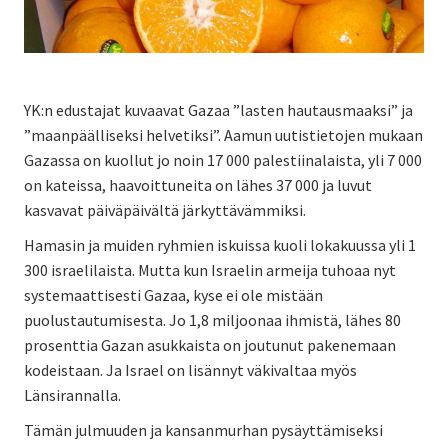
YK:n edustajat kuvaavat Gazaa ”lasten hautausmaaksi” ja
”maanpäälliseksi helvetiksi”. Aamun uutistietojen mukaan
Gazassa on kuollut jo noin 17 000 palestiinalaista, yli 7 000
on kateissa, haavoittuneita on lähes 37 000 ja luvut
kasvavat päiväpäivältä järkyttävämmiksi.
Hamasin ja muiden ryhmien iskuissa kuoli lokakuussa yli 1
300 israelilaista. Mutta kun Israelin armeija tuhoaa nyt
systemaattisesti Gazaa, kyse ei ole mistään
puolustautumisesta. Jo 1,8 miljoonaa ihmistä, lähes 80
prosenttia Gazan asukkaista on joutunut pakenemaan
kodeistaan. Ja Israel on lisännyt väkivaltaa myös
Länsirannalla.
Tämän julmuuden ja kansanmurhan pysäyttämiseksi