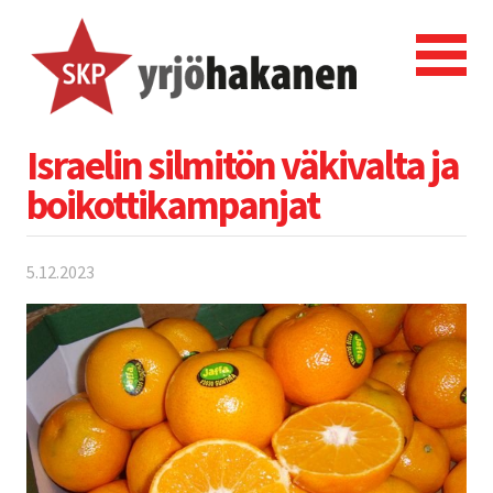
Israelin silmitön väkivalta ja
boikottikampanjat
5.12.2023