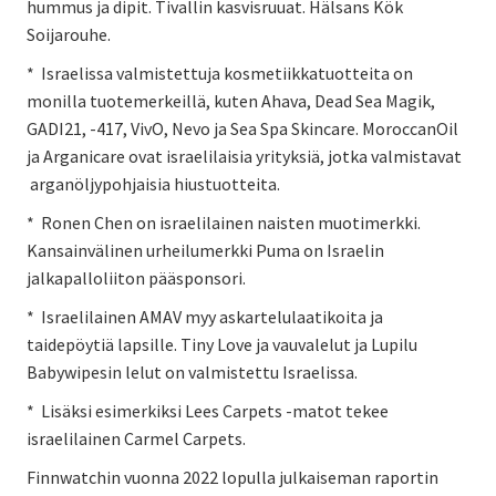
hummus ja dipit. Tivallin kasvisruuat. Hälsans Kök
Soijarouhe.
* Israelissa valmistettuja kosmetiikkatuotteita on
monilla tuotemerkeillä, kuten Ahava, Dead Sea Magik,
GADI21, -417, VivO, Nevo ja Sea Spa Skincare. MoroccanOil
ja Arganicare ovat israelilaisia yrityksiä, jotka valmistavat
arganöljypohjaisia hiustuotteita.
* Ronen Chen on israelilainen naisten muotimerkki.
Kansainvälinen urheilumerkki Puma on Israelin
jalkapalloliiton pääsponsori.
* Israelilainen AMAV myy askartelulaatikoita ja
taidepöytiä lapsille. Tiny Love ja vauvalelut ja Lupilu
Babywipesin lelut on valmistettu Israelissa.
* Lisäksi esimerkiksi Lees Carpets -matot tekee
israelilainen Carmel Carpets.
Finnwatchin vuonna 2022 lopulla julkaiseman raportin