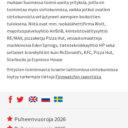
mukaan Suomessa toimii useita yrityksiä, joilla on
toimintaa myös siirtokunnissa, vaikka jotkut ovatkin
siirtokunnista vetäytyneet aiempien boikottien
tuloksena. Niitä ovat mm. ruokalähettifirma Wolt,
majoituspalveluyhtiö AirBnB, kiinteistövälitysyhtiö
RE/MAX, pizzaketju Pizza Hut, vesiautomaatteja
markkinoiva Eden Springs, tietotekniikkayhtiö HP sekä
sellaiset brändiyhtiöt kuin
McDonald’s, KFC, Pizza Hut,
Starbucks ja Espresso House.
Yritysten toiminnasta Israelin laittomissa siirtokunnissa
löytyy tarkempia tietoja
Finnwatchin raportista.
Puheenvuoroja 2026