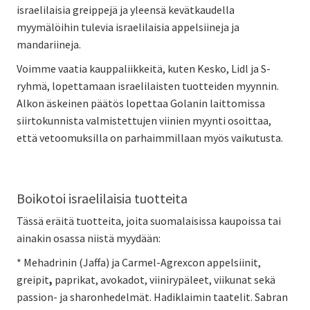
israelilaisia greippejä ja yleensä kevätkaudella
myymälöihin tulevia israelilaisia appelsiineja ja
mandariineja.
Voimme vaatia kauppaliikkeitä, kuten Kesko, Lidl ja S-
ryhmä, lopettamaan israelilaisten tuotteiden myynnin.
Alkon äskeinen päätös lopettaa Golanin laittomissa
siirtokunnista valmistettujen viinien myynti osoittaa,
että vetoomuksilla on parhaimmillaan myös vaikutusta.
Boikotoi israelilaisia tuotteita
Tässä eräitä tuotteita, joita suomalaisissa kaupoissa tai
ainakin osassa niistä myydään:
* Mehadrinin (Jaffa) ja Carmel-Agrexcon appelsiinit,
greipit
,
paprikat, avokadot, viinirypäleet, viikunat sekä
passion- ja sharonhedelmät. Hadiklaimin taatelit. Sabran