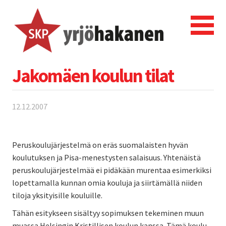
Jakomäen koulun tilat
12.12.2007
Peruskoulujärjestelmä on eräs suomalaisten hyvän
koulutuksen ja Pisa-menestysten salaisuus. Yhtenäistä
peruskoulujärjestelmää ei pidäkään murentaa esimerkiksi
lopettamalla kunnan omia kouluja ja siirtämällä niiden
tiloja yksityisille kouluille.
Tähän esitykseen sisältyy sopimuksen tekeminen muun
muassa Helsingin Kristillisen koulun kanssa. Tämä koulu