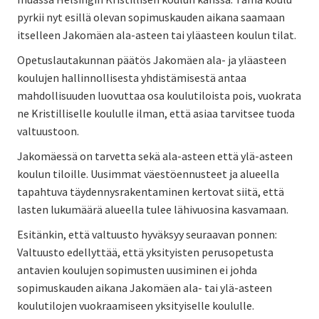
pyrkii nyt esillä olevan sopimuskauden aikana saamaan
itselleen Jakomäen ala-asteen tai yläasteen koulun tilat.
Opetuslautakunnan päätös Jakomäen ala- ja yläasteen
koulujen hallinnollisesta yhdistämisestä antaa
mahdollisuuden luovuttaa osa koulutiloista pois, vuokrata
ne Kristilliselle koululle ilman, että asiaa tarvitsee tuoda
valtuustoon.
Jakomäessä on tarvetta sekä ala-asteen että ylä-asteen
koulun tiloille. Uusimmat väestöennusteet ja alueella
tapahtuva täydennysrakentaminen kertovat siitä, että
lasten lukumäärä alueella tulee lähivuosina kasvamaan.
Esitänkin, että valtuusto hyväksyy seuraavan ponnen:
Valtuusto edellyttää, että yksityisten perusopetusta
antavien koulujen sopimusten uusiminen ei johda
sopimuskauden aikana Jakomäen ala- tai ylä-asteen
koulutilojen vuokraamiseen yksityiselle koululle.