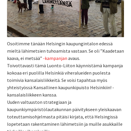
Osoitimme tänään Helsingin kaupungintalon edessä
mieltä lähimetsien tuhoamista vastaan. Se oli ”Kaadetaan
kaava, ei metsää”
-kampanjan
avaus.
Toivottavasti tämä Luonto-Liiton käynnistämä kampanja
kokoaa eri puolilla Helsinkiä viheralueiden puolesta
toimivia kansalaisliikkeitä. Se voisi tapahtua myös
yhteistyössä Kansallinen kaupunkipuisto Helsinkiin! -
kansalaisliikkeen kanssa.
Uuden valtuuston strategiaan ja
kaupunkiympäristölautakunnan päivitykseen yleiskaavan
toteuttamisohjelmasta pitäisi kirjata, että Helsingissä
lopetetaan rakentaminen lähimetsiin ja muille asukkaille