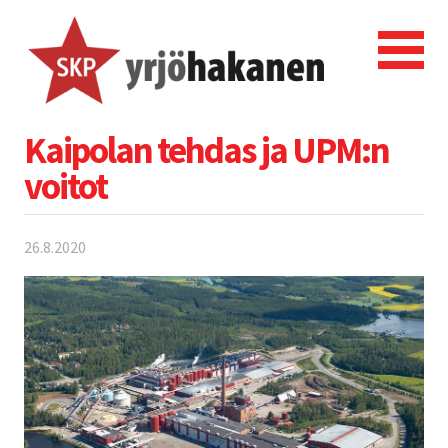
Kaipolan tehdas ja UPM:n
voitot
26.8.2020