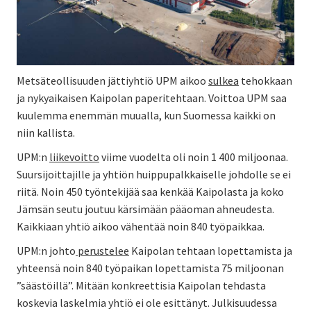
Metsäteollisuuden jättiyhtiö UPM aikoo
sulkea
tehokkaan
ja nykyaikaisen Kaipolan paperitehtaan. Voittoa UPM saa
kuulemma enemmän muualla, kun Suomessa kaikki on
niin kallista.
UPM:n
liikevoitto
viime vuodelta oli noin 1 400 miljoonaa.
Suursijoittajille ja yhtiön huippupalkkaiselle johdolle se ei
riitä. Noin 450 työntekijää saa kenkää Kaipolasta ja koko
Jämsän seutu joutuu kärsimään pääoman ahneudesta.
Kaikkiaan yhtiö aikoo vähentää noin 840 työpaikkaa.
UPM:n johto
perustelee
Kaipolan tehtaan lopettamista ja
yhteensä noin 840 työpaikan lopettamista 75 miljoonan
”säästöillä”. Mitään konkreettisia Kaipolan tehdasta
koskevia laskelmia yhtiö ei ole esittänyt. Julkisuudessa