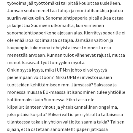
työvoima jää työttömäksi tai pitää kouluttaa uudelleen.
Jämsän seutu menettää tuloja ja moni alihankkija joutuu
suuriin vaikeuksiin. Sanomalehtipaperia pitää alkaa ostaa
ja kuljettaa Suomeen ulkomailta, kun viimeinen
sanomalehtipaperikone ajetaan alas. Kierrätyspaperille ei
ole enää isoa kotimaista ostajaa. Jämsään valtion ja
kaupungin tukemana tehdyistä investoinneista osa
menettää arvoaan. Kunnan tulot vähenevät rajusti, mutta
menot kasvavat työttömyyden myötä.
Onkin syytä kysyä, miksi UPM:n johto ei voi tyytyä
pienempään voittoon? Miksi UPM ei investoi uusien
tuotteiden kehittämiseen mm. Jämsässä? Saksassa ja
monessa muussa EU-maassa irtisanominen tulee yhtiöille
kalliimmaksi kuin Suomessa. Eikö tässä ole
kilpailutilanteen vinous ja yhteiskunnallinen ongelma,
joka pitäisi korjata? Miksei valtio peri yhtiöltä tällaisessa
tilanteessa takaisin yhtiön valtiolta saamia tukia? Tai sen
sijaan, että ostetaan sanomalehtipaperi jatkossa