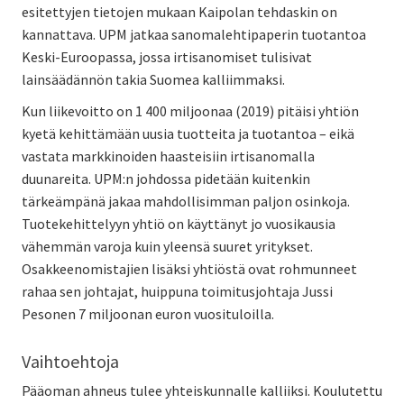
esitettyjen tietojen mukaan Kaipolan tehdaskin on
kannattava.
UPM jatkaa sanomalehtipaperin tuotantoa
Keski-Euroopassa, jossa irtisanomiset tulisivat
lainsäädännön takia Suomea kalliimmaksi.
Kun liikevoitto on 1 400 miljoonaa (2019) pitäisi yhtiön
kyetä kehittämään uusia tuotteita ja tuotantoa –
eikä
vastata markkinoiden haasteisiin irtisanomalla
duunareita. UPM:n johdossa pidetään kuitenkin
tärkeämpänä jakaa mahdollisimman paljon osinkoja.
Tuotekehittelyyn yhtiö on käyttänyt jo vuosikausia
vähemmän varoja kuin yleensä suuret yritykset.
Osakkeenomistajien lisäksi yhtiöstä ovat rohmunneet
rahaa sen johtajat, huippuna toimitusjohtaja Jussi
Pesonen 7 miljoonan euron vuosituloilla.
Vaihtoehtoja
Pääoman ahneus tulee yhteiskunnalle kalliiksi. Koulutettu