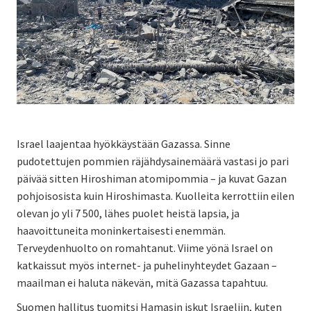
Israel laajentaa hyökkäystään Gazassa. Sinne
pudotettujen pommien räjähdysainemäärä vastasi jo pari
päivää sitten Hiroshiman atomipommia – ja kuvat Gazan
pohjoisosista kuin Hiroshimasta. Kuolleita kerrottiin eilen
olevan jo yli 7 500, lähes puolet heistä lapsia, ja
haavoittuneita moninkertaisesti enemmän.
Terveydenhuolto on romahtanut. Viime yönä Israel on
katkaissut myös internet- ja puhelinyhteydet Gazaan –
maailman ei haluta näkevän, mitä Gazassa tapahtuu.
Suomen hallitus tuomitsi Hamasin iskut Israeliin, kuten