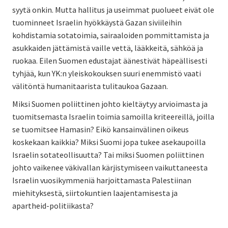
syytä onkin. Mutta hallitus ja useimmat puolueet eivät ole
tuominneet Israelin hyökkäystä Gazan siviileihin
kohdistamia sotatoimia, sairaaloiden pommittamista ja
asukkaiden jättämistä vaille vettä, lääkkeitä, sähköä ja
ruokaa. Eilen Suomen edustajat äänestivät häpeällisesti
tyhjää, kun YK:n yleiskokouksen suuri enemmistö vaati
välitöntä humanitaarista tulitaukoa Gazaan.
Miksi Suomen poliittinen johto kieltäytyy arvioimasta ja
tuomitsemasta Israelin toimia samoilla kriteereillä, joilla
se tuomitsee Hamasin? Eikö kansainvälinen oikeus
koskekaan kaikkia? Miksi Suomi jopa tukee asekaupoilla
Israelin sotateollisuutta? Tai miksi Suomen poliittinen
johto vaikenee väkivallan kärjistymiseen vaikuttaneesta
Israelin vuosikymmeniä harjoittamasta Palestiinan
miehityksestä, siirtokuntien laajentamisesta ja
apartheid-politiikasta?