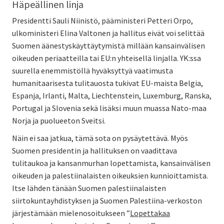
Häpeällinen linja
Presidentti Sauli Niinistö, pääministeri Petteri Orpo,
ulkoministeri Elina Valtonen ja hallitus eivät voi selittää
Suomen äänestyskäyttäytymistä millään kansainvälisen
oikeuden periaatteilla tai EU:n yhteisellä linjalla. YK:ssa
suurella enemmistöllä hyväksyttyä vaatimusta
humanitaarisesta tulitauosta tukivat EU-maista Belgia,
Espanja, Irlanti, Malta, Liechtenstein, Luxemburg, Ranska,
Portugal ja Slovenia sekä lisäksi muun muassa Nato-maa
Norja ja puolueeton Sveitsi.
Näin ei saa jatkua, tämä sota on pysäytettävä. Myös
Suomen presidentin ja hallituksen on vaadittava
tulitaukoa ja kansanmurhan lopettamista, kansainvälisen
oikeuden ja palestiinalaisten oikeuksien kunnioittamista.
Itse lähden tänään Suomen palestiinalaisten
siirtokuntayhdistyksen ja Suomen Palestiina-verkoston
järjestämään mielenosoitukseen ”
Lopettakaa