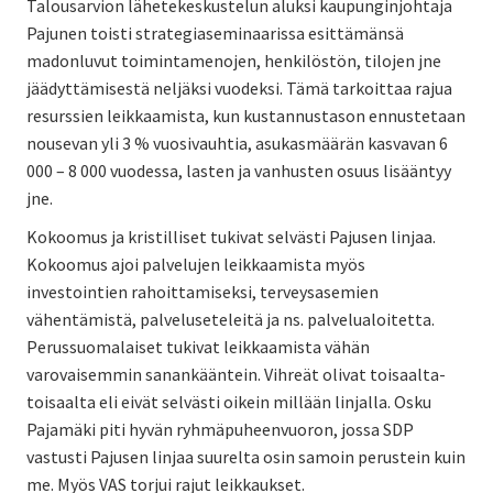
Talousarvion lähetekeskustelun aluksi kaupunginjohtaja
Pajunen toisti strategiaseminaarissa esittämänsä
madonluvut toimintamenojen, henkilöstön, tilojen jne
jäädyttämisestä neljäksi vuodeksi. Tämä tarkoittaa rajua
resurssien leikkaamista, kun kustannustason ennustetaan
nousevan yli 3 % vuosivauhtia, asukasmäärän kasvavan 6
000 – 8 000 vuodessa, lasten ja vanhusten osuus lisääntyy
jne.
Kokoomus ja kristilliset tukivat selvästi Pajusen linjaa.
Kokoomus ajoi palvelujen leikkaamista myös
investointien rahoittamiseksi, terveysasemien
vähentämistä, palveluseteleitä ja ns. palvelualoitetta.
Perussuomalaiset tukivat leikkaamista vähän
varovaisemmin sanankääntein. Vihreät olivat toisaalta-
toisaalta eli eivät selvästi oikein millään linjalla. Osku
Pajamäki piti hyvän ryhmäpuheenvuoron, jossa SDP
vastusti Pajusen linjaa suurelta osin samoin perustein kuin
me. Myös VAS torjui rajut leikkaukset.