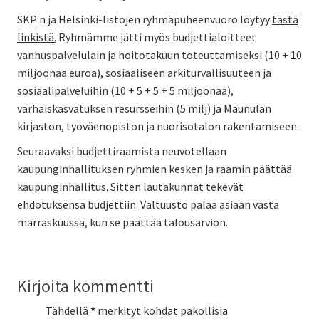
SKP:n ja Helsinki-listojen ryhmäpuheenvuoro löytyy
tästä
linkistä.
Ryhmämme jätti myös budjettialoitteet
vanhuspalvelulain ja hoitotakuun toteuttamiseksi (10 + 10
miljoonaa euroa), sosiaaliseen arkiturvallisuuteen ja
sosiaalipalveluihin (10 + 5 + 5 + 5 miljoonaa),
varhaiskasvatuksen resursseihin (5 milj) ja Maunulan
kirjaston, työväenopiston ja nuorisotalon rakentamiseen.
Seuraavaksi budjettiraamista neuvotellaan
kaupunginhallituksen ryhmien kesken ja raamin päättää
kaupunginhallitus. Sitten lautakunnat tekevät
ehdotuksensa budjettiin. Valtuusto palaa asiaan vasta
marraskuussa, kun se päättää talousarvion.
Kirjoita kommentti
Tähdellä
*
merkityt kohdat pakollisia