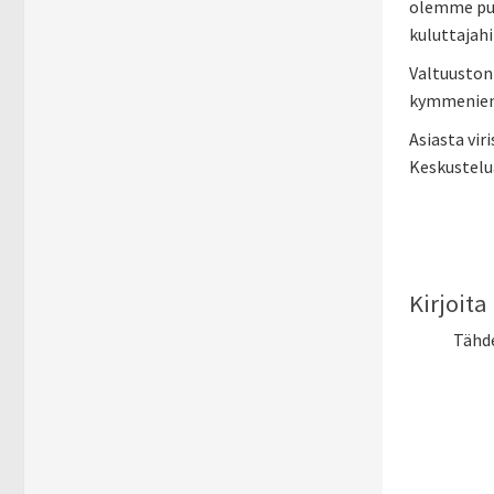
olemme puh
kuluttajah
Valtuuston 
kymmenien 
Asiasta vir
Keskustelua
Kirjoit
Tähd