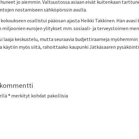
uneet jo aiemmin. Valtuustossa asiaan eivät kuitenkaan tarttune
intojen nostamiseen sähköpörssin avulla.
kokoukseen osallistui pääosan ajasta Heikki Takkinen. Hän avasi k
miljoonien eurojen ylitykset mm. sosiaali- ja terveystoimen men
isi laaja keskustelu, mutta seuraavia budjettiraameja myöhemmin 
 käytiin myös siitä, rahoittaako kaupunki Jätkäsaaren pysäköinti
a kommentti
ellä
*
merkityt kohdat pakollisia