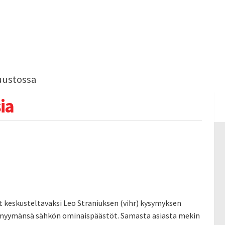
uustossa
ia
t keskusteltavaksi Leo Straniuksen (vihr) kysymyksen
le myymänsä sähkön ominaispäästöt. Samasta asiasta mekin