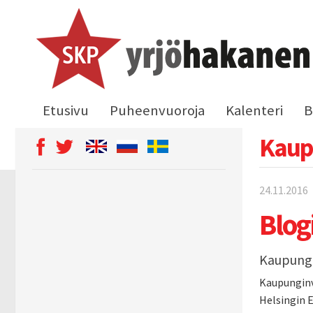
Etusivu
Puheenvuoroja
Kalenteri
B
Kaupu
24.11.2016
Blog
Kaupungi
Kaupunginv
Helsingin 