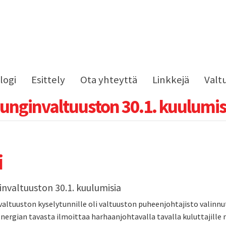
logi
Esittely
Ota yhteyttä
Linkkejä
Valt
nginvaltuuston 30.1. kuulumis
i
nvaltuuston 30.1. kuulumisia
altuuston kyselytunnille oli valtuuston puheenjohtajisto valinnu
Energian tavasta ilmoittaa harhaanjohtavalla tavalla kuluttajil