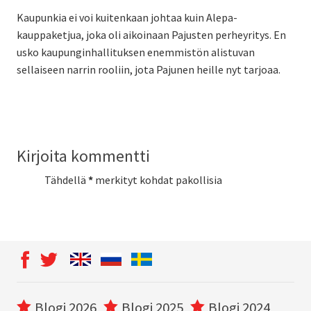
Kaupunkia ei voi kuitenkaan johtaa kuin Alepa-
kauppaketjua, joka oli aikoinaan Pajusten perheyritys. En
usko kaupunginhallituksen enemmistön alistuvan
sellaiseen narrin rooliin, jota Pajunen heille nyt tarjoaa.
Kirjoita kommentti
Tähdellä
*
merkityt kohdat pakollisia
Blogi 2026
Blogi 2025
Blogi 2024