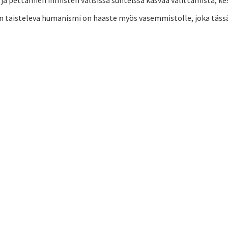
a pettämien ihmisten välisissä suhteissa kasvaa välittämistä, kes
n taisteleva humanismi on haaste myös vasemmistolle, joka tässä 