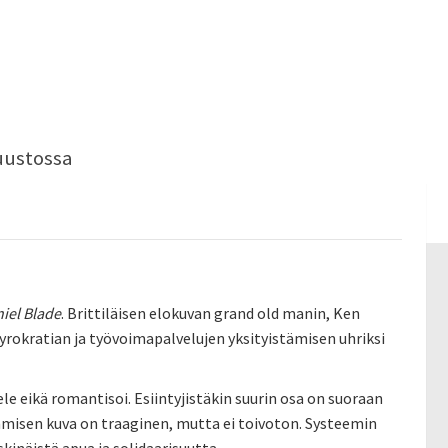
uustossa
niel Blade
. Brittiläisen elokuvan grand old manin, Ken
rokratian ja työvoimapalvelujen yksityistämisen uhriksi
le eikä romantisoi. Esiintyjistäkin suurin osa on suoraan
ämisen kuva on traaginen, mutta ei toivoton. Systeemin