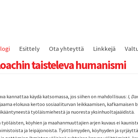
logi
Esittely
Ota yhteyttä
Linkkejä
Valt
oachin taisteleva humanismi
va kannattaa käydä katsomassa, jos siihen on mahdollisuus:
I, Da
jaama elokuva kertoo sosiaaliturvan leikkaamisen, kafkamaisen by
ikääntyneestä työläismiehestä ja nuoresta yksinhuoltajaäidistä.
 työläisten, köyhien ja maahanmuuttajien arjen kuvaus ei kauniste
imistoista ja leipäjonoista. Työttömyyden, köyhyyden ja syrjäytt