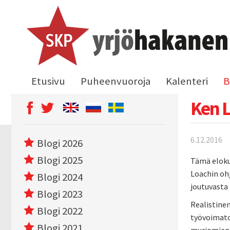
Etusivu
Puheenvuoroja
Kalenteri
B
Ken L
6.12.2016
Blogi 2026
Blogi 2025
Tämä eloku
Loachin oh
Blogi 2024
joutuvasta 
Blogi 2023
Realistinen
Blogi 2022
työvoimato
Blogi 2021