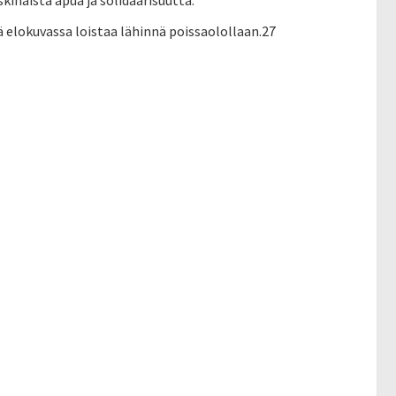
kinäistä apua ja solidaarisuutta.
elokuvassa loistaa lähinnä poissaolollaan.27