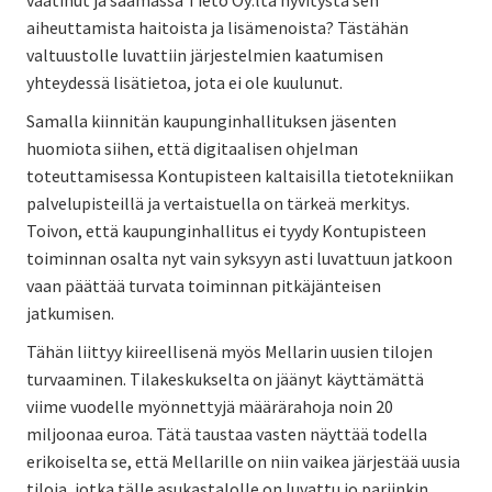
aiheuttamista haitoista ja lisämenoista? Tästähän
valtuustolle luvattiin järjestelmien kaatumisen
yhteydessä lisätietoa, jota ei ole kuulunut.
Samalla kiinnitän kaupunginhallituksen jäsenten
huomiota siihen, että digitaalisen ohjelman
toteuttamisessa Kontupisteen kaltaisilla tietotekniikan
palvelupisteillä ja vertaistuella on tärkeä merkitys.
Toivon, että kaupunginhallitus ei tyydy Kontupisteen
toiminnan osalta nyt vain syksyyn asti luvattuun jatkoon
vaan päättää turvata toiminnan pitkäjänteisen
jatkumisen.
Tähän liittyy kiireellisenä myös Mellarin uusien tilojen
turvaaminen. Tilakeskukselta on jäänyt käyttämättä
viime vuodelle myönnettyjä määrärahoja noin 20
miljoonaa euroa. Tätä taustaa vasten näyttää todella
erikoiselta se, että Mellarille on niin vaikea järjestää uusia
tiloja, jotka tälle asukastalolle on luvattu jo pariinkin