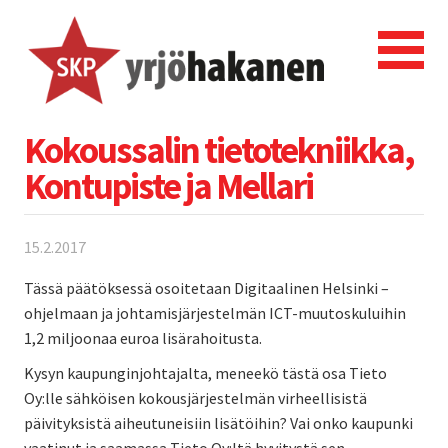
Kokoussalin tietotekniikka,
Kontupiste ja Mellari
15.2.2017
Tässä päätöksessä osoitetaan Digitaalinen Helsinki –
ohjelmaan ja johtamisjärjestelmän ICT-muutoskuluihin
1,2 miljoonaa euroa lisärahoitusta.
Kysyn kaupunginjohtajalta, meneekö tästä osa Tieto
Oy:lle sähköisen kokousjärjestelmän virheellisistä
päivityksistä aiheutuneisiin lisätöihin? Vai onko kaupunki
vaatinut ja saamassa Tieto Oy:ltä hyvitystä sen