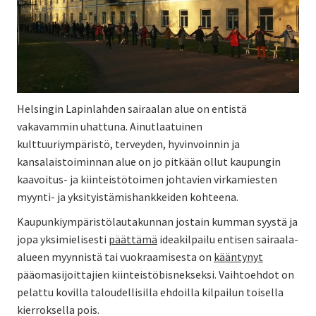
Helsingin Lapinlahden sairaalan alue on entistä
vakavammin uhattuna. Ainutlaatuinen
kulttuuriympäristö, terveyden, hyvinvoinnin ja
kansalaistoiminnan alue on jo pitkään ollut kaupungin
kaavoitus- ja kiinteistötoimen johtavien virkamiesten
myynti- ja yksityistämishankkeiden kohteena.
Kaupunkiympäristölautakunnan jostain kumman syystä ja
jopa yksimielisesti
päättämä
ideakilpailu entisen sairaala-
alueen myynnistä t
ai vuokraamisesta on
kääntynyt
pääomasijoittajien kiinteistöbisnekseksi. Vaihtoehdot on
pelattu kovilla taloudellisilla ehdoilla kilpailun toisella
kierroksella pois.