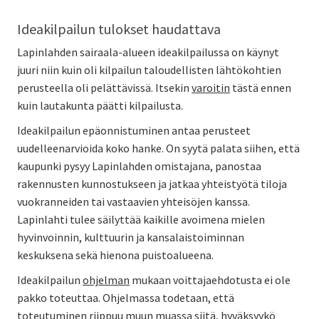
Ideakilpailun tulokset haudattava
Lapinlahden sairaala-alueen ideakilpailussa on käynyt
juuri niin kuin oli kilpailun taloudellisten lähtökohtien
perusteella oli pelättävissä. Itsekin
varoitin
tästä ennen
kuin lautakunta päätti kilpailusta.
Ideakilpailun epäonnistuminen antaa perusteet
uudelleenarvioida koko hanke. On syytä palata siihen, että
kaupunki pysyy Lapinlahden omistajana, panostaa
rakennusten kunnostukseen ja jatkaa yhteistyötä tiloja
vuokranneiden tai vastaavien yhteisöjen kanssa.
Lapinlahti tulee säilyttää kaikille avoimena mielen
hyvinvoinnin, kulttuurin ja kansalaistoiminnan
keskuksena sekä hienona puistoalueena.
Ideakilpailun
ohjelman
mukaan voittajaehdotusta ei ole
pakko toteuttaa. Ohjelmassa todetaan, että
toteutuminen riippuu muun muassa siitä, hyväksyykö