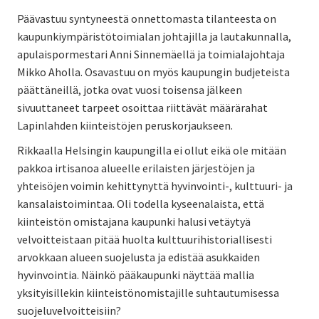
Päävastuu syntyneestä onnettomasta tilanteesta on
kaupunkiympäristötoimialan johtajilla ja lautakunnalla,
apulaispormestari Anni Sinnemäellä ja toimialajohtaja
Mikko Aholla. Osavastuu on myös kaupungin budjeteista
päättäneillä, jotka ovat vuosi toisensa jälkeen
sivuuttaneet tarpeet osoittaa riittävät määrärahat
Lapinlahden kiinteistöjen peruskorjaukseen.
Rikkaalla Helsingin kaupungilla ei ollut eikä ole mitään
pakkoa irtisanoa alueelle erilaisten järjestöjen ja
yhteisöjen voimin kehittynyttä hyvinvointi-, kulttuuri- ja
kansalaistoimintaa. Oli todella kyseenalaista, että
kiinteistön omistajana kaupunki halusi vetäytyä
velvoitteistaan pitää huolta kulttuurihistoriallisesti
arvokkaan alueen suojelusta ja edistää asukkaiden
hyvinvointia. Näinkö pääkaupunki näyttää mallia
yksityisillekin kiinteistönomistajille suhtautumisessa
suojeluvelvoitteisiin?