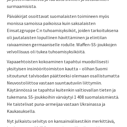
surmaamisista.
Päiväkirjat osoittavat suomalaisten toimineen myös
monissa samoissa paikoissa kuin saksalaisten
Einsatzgruppe C:n tuhoamisyksiköt, joiden tarkoituksena
oli juutalaisten lopullinen hävittäminen ja elintilan
raivaaminen germaaniselle rodulle. Waffen-SS-joukkojen
velvollisuus oli tukea tuhoamisyksiköitä.
Vapaaehtoisten kokoaminen tapahtui muodollisesti
yksityisen insinööritoimiston kautta – olihan Suomi
sitoutunut talvisodan päätteeksi olemaan osallistumatta
Neuvostoliittoa vastaan suuntautuviin liittymiin.
Käytännössä se tapahtui kuitenkin valtiovallan tieten ja
tukemana. SS-joukkoihin värväytyi 1 408 suomalaismiestä.
He taistelivat puna-armeijaa vastaan Ukrainassa ja
Kaukasuksella.
Nyt julkaistu selvitys on kansainvälisestikin merkittävä,