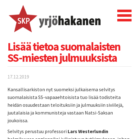
Lisää tietoa suomalaisten
SS-miesten julmuuksista
17.12.2019
Kansallisarkiston nyt suomeksi julkaisema selvitys
suomalaisista SS-vapaaehtoisista tuo lisää todisteita
heidän osuudestaan teloituksiin ja julmuuksiin siviilejä,
juutalaisia ja kommunisteja vastaan Natsi-Saksan
joukoissa.
Selvitys perustuu professori
Lars Westerlundin
helmikuussa englanniksi julkaistuun tutkimukseen, johon