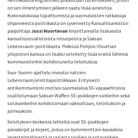
on sen ilmestymisen jälkeen saatu lisää aineistoa.
Kokonaiskuvaa tapahtumista ja suomalaisten ratkaisuja
ohjanneesta politiikasta on syvennetty Kansallisarkiston
pääjohtaja
Jussi Nuortevan
kirjoittamalla lisäluvulla
kansallissosialistisista rotuopeista ja Saksan
Lebensraum-politiikasta. Yhdessä Pohjois-Ossetian
yliopiston kanssa on lisäksi selvitetty lisää eräitä lähinnä
kommunisteihin kohdistuneita teloituksia.
Suur-Suomi-ajattelu nivoutui natsien
Lebensraum/elintilapolitiikkaan. Erityisesti
antikommunismi motivoi suomalaisia SS-vapaaehtoisia
osallistumaan Saksan Waffen-SS-joukkojen siviileihin sekä
sotavankeihin kohdistamaan väkivaltaan, teloituksiin ja
julmuuksiin.
Selvityksen keskeisiä lähteitä ovat SS-joukkojen
päiväkirjat ja kirjeet, joissa on kymmenittäin kuvauksia
järjestelmällisestä ja raa’asta siviilien ja sotavankien