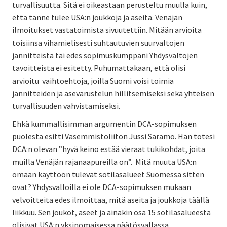
turvallisuutta. Sitä ei oikeastaan perusteltu muulla kuin,
että tänne tulee USA:n joukkoja ja aseita. Venäjän
ilmoitukset vastatoimista sivuutettiin. Mitään arvioita
toisiinsa vihamielisesti suhtautuvien suurvaltojen
jännitteistä tai edes sopimuskumppani Yhdysvaltojen
tavoitteista ei esitetty. Puhumattakaan, että olisi
arvioitu vaihtoehtoja, joilla Suomi voisi toimia
jännitteiden ja asevarustelun hillitsemiseksi sekä yhteisen
turvallisuuden vahvistamiseksi.
Ehkä kummallisimman argumentin DCA-sopimuksen
puolesta esitti Vasemmistoliiton Jussi Saramo. Hän totesi
DCA:n olevan ”hyvä keino estää vieraat tukikohdat, joita
muilla Venäjän rajanaapureilla on”. Mitä muuta USA:n
omaan käyttöön tulevat sotilasalueet Suomessa sitten
ovat? Yhdysvalloilla ei ole DCA-sopimuksen mukaan
velvoitteita edes ilmoittaa, mitä aseita ja joukkoja täällä
liikkuu. Sen joukot, aseet ja ainakin osa 15 sotilasalueesta
olisivat USA:n yksinomaisessa päätösvallassa.