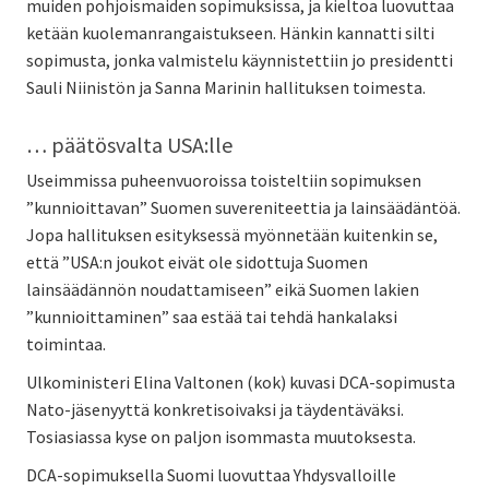
muiden pohjoismaiden sopimuksissa, ja kieltoa luovuttaa
ketään kuolemanrangaistukseen. Hänkin kannatti silti
sopimusta, jonka valmistelu käynnistettiin jo presidentti
Sauli Niinistön ja Sanna Marinin hallituksen toimesta.
… päätösvalta USA:lle
Useimmissa puheenvuoroissa toisteltiin sopimuksen
”kunnioittavan” Suomen suvereniteettia ja lainsäädäntöä.
Jopa hallituksen esityksessä myönnetään kuitenkin se,
että ”USA:n joukot eivät ole sidottuja Suomen
lainsäädännön noudattamiseen” eikä Suomen lakien
”kunnioittaminen” saa estää tai tehdä hankalaksi
toimintaa.
Ulkoministeri Elina Valtonen (kok) kuvasi DCA-sopimusta
Nato-jäsenyyttä konkretisoivaksi ja täydentäväksi.
Tosiasiassa kyse on paljon isommasta muutoksesta.
DCA-sopimuksella Suomi luovuttaa Yhdysvalloille