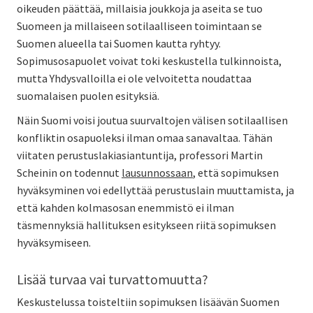
oikeuden päättää, millaisia joukkoja ja aseita se tuo
Suomeen ja millaiseen sotilaalliseen toimintaan se
Suomen alueella tai Suomen kautta ryhtyy.
Sopimusosapuolet voivat toki keskustella tulkinnoista,
mutta Yhdysvalloilla ei ole velvoitetta noudattaa
suomalaisen puolen esityksiä.
Näin Suomi voisi joutua suurvaltojen välisen sotilaallisen
konfliktin osapuoleksi ilman omaa sanavaltaa. Tähän
viitaten perustuslakiasiantuntija, professori Martin
Scheinin on todennut
lausunnossaan
, että sopimuksen
hyväksyminen voi edellyttää perustuslain muuttamista, ja
että kahden kolmasosan enemmistö ei ilman
täsmennyksiä hallituksen esitykseen riitä sopimuksen
hyväksymiseen.
Lisää turvaa vai turvattomuutta?
Keskustelussa toisteltiin sopimuksen lisäävän Suomen