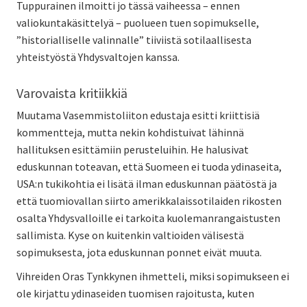
Tuppurainen ilmoitti jo tässä vaiheessa – ennen
valiokuntakäsittelyä – puolueen tuen sopimukselle,
”historialliselle valinnalle” tiiviistä sotilaallisesta
yhteistyöstä Yhdysvaltojen kanssa.
Varovaista kritiikkiä
Muutama Vasemmistoliiton edustaja esitti kriittisiä
kommentteja, mutta nekin kohdistuivat lähinnä
hallituksen esittämiin perusteluihin. He halusivat
eduskunnan toteavan, että Suomeen ei tuoda ydinaseita,
USA:n tukikohtia ei lisätä ilman eduskunnan päätöstä ja
että tuomiovallan siirto amerikkalaissotilaiden rikosten
osalta Yhdysvalloille ei tarkoita kuolemanrangaistusten
sallimista. Kyse on kuitenkin valtioiden välisestä
sopimuksesta, jota eduskunnan ponnet eivät muuta.
Vihreiden Oras Tynkkynen ihmetteli, miksi sopimukseen ei
ole kirjattu ydinaseiden tuomisen rajoitusta, kuten