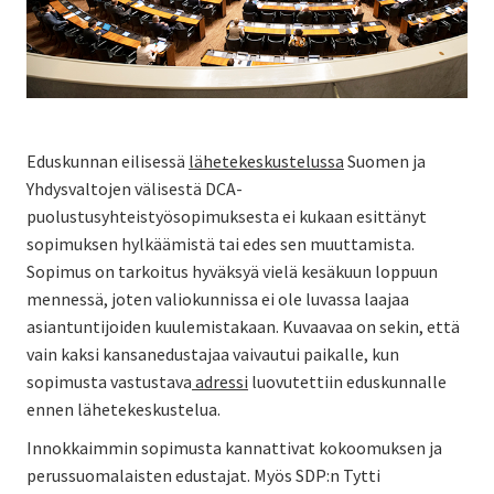
Eduskunnan eilisessä
lähetekeskustelussa
Suomen ja
Yhdysvaltojen välisestä DCA-
puolustusyhteistyösopimuksesta ei kukaan esittänyt
sopimuksen hylkäämistä tai edes sen muuttamista.
Sopimus on tarkoitus hyväksyä vielä kesäkuun loppuun
mennessä, joten valiokunnissa ei ole luvassa laajaa
asiantuntijoiden kuulemistakaan. Kuvaavaa on sekin, että
vain kaksi kansanedustajaa vaivautui paikalle, kun
sopimusta vastustava
adressi
luovutettiin eduskunnalle
ennen lähetekeskustelua.
Innokkaimmin sopimusta kannattivat kokoomuksen ja
perussuomalaisten edustajat. Myös SDP:n Tytti