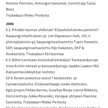
Kimmo Pietinen, Helsingin Sanomat, toimittaja Taina
West.
Trubaduuri Mikko Perkoila.
2006
6.2. Pitääkö kunnat yhdistää? Kilpailutetaanko palvelut?
Kaupunginhallituksen pj Jan Vapaavuori kok, JHL:n
yhteisjärjestön pj, kaupunginvaltuutettu Tapio Havasto
SDP, kaupunginvaltuutettu Yrjö Hakanen, SKP &
Asukaslista. Trubaduuri Eki Suomaa
6.3. Mihin tarvitaan kriisinhallintalakia? Kansanedustaja
Irina Krohn vihreät ja kansanedustaja Jaakko Laakso VAS.
Kansanmusiikkiyhtye Inehmo.
10.4. Kenen joukoissa seisot? keskustelu- ja
työväenlauluilta. Elokuvaohjaaja Jouko Aaltonen,
Agit.propin Pekka Aarnio, kirjailija Marja-Leena Mikkola,
historioitsija Jukka Relander, Varaque-yhtyeen Pauliina
Saviranta. Trubaduuri Mikko Perkoila
8.5. Snellmanin linja ja nykyaika. Professori Laura Kolbe ja