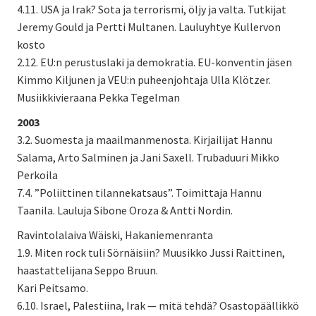
4.11. USA ja Irak? Sota ja terrorismi, öljy ja valta. Tutkijat
Jeremy Gould ja Pertti Multanen. Lauluyhtye Kullervon
kosto
2.12. EU:n perustuslaki ja demokratia. EU-konventin jäsen
Kimmo Kiljunen ja VEU:n puheenjohtaja Ulla Klötzer.
Musiikkivieraana Pekka Tegelman
2003
3.2. Suomesta ja maailmanmenosta. Kirjailijat Hannu
Salama, Arto Salminen ja Jani Saxell. Trubaduuri Mikko
Perkoila
7.4. ”Poliittinen tilannekatsaus”. Toimittaja Hannu
Taanila. Lauluja Sibone Oroza & Antti Nordin.
Ravintolalaiva Wäiski, Hakaniemenranta
1.9. Miten rock tuli Sörnäisiin? Muusikko Jussi Raittinen,
haastattelijana Seppo Bruun.
Kari Peitsamo.
6.10. Israel, Palestiina, Irak — mitä tehdä? Osastopäällikkö