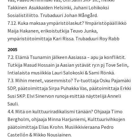
Takkinen Asukkaiden Helsinki, Juhani Lohikoksi
Sosialistiliitto. Trubaduuri Johan Mångård.
7.12. Kuka maksaa ympäristölaskut? Ympäristöpäällikkö
Maija Hakanen, erikoistutkija Teuvo Junka,
ympäristötoimittaja Kari Rissa. Trubaduuri Roy Rabb
2005
7.2. Elämä Tsunamin jälkeen Aasiassa – apu ja konfliktit.
Tutkija Masud Hossain ja Aasian ystävät ry:n pj Tove Selin,.
Intialaista musiikkia Lauri Salokoski & Sami Rönkä.
7.3. Mihin menet, vasemmisto? Tv-tuottaja Osku Pajamäki
SDP, päätoimittaja Sirpa Puhakka Vas, päätoimittaja Erkki
Susi SKP. Elvi Sinervon runoja esittää näyttelijä Anneli
Sauli.
4.4. Mitä on kulttuuriradikalismi tänään? Ohjaaja Timo
Bergholm, ohjaaja Minna Harjuniemi, Kulttuurivihkojen
päätoimittaja Elias Krohn. Musiikkivieraana Pedro
Castellón & Mikko Nousiainen.