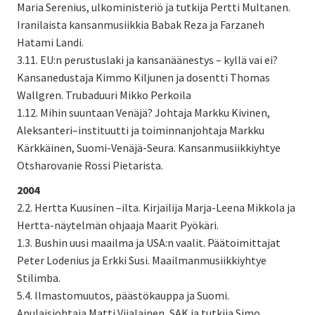
Maria Serenius, ulkoministeriö ja tutkija Pertti Multanen.
Iranilaista kansanmusiikkia Babak Reza ja Farzaneh
Hatami Landi.
3.11. EU:n perustuslaki ja kansanäänestys – kyllä vai ei?
Kansanedustaja Kimmo Kiljunen ja dosentti Thomas
Wallgren. Trubaduuri Mikko Perkoila
1.12. Mihin suuntaan Venäjä? Johtaja Markku Kivinen,
Aleksanteri–instituutti ja toiminnanjohtaja Markku
Kärkkäinen, Suomi-Venäjä-Seura. Kansanmusiikkiyhtye
Otsharovanie Rossi Pietarista.
2004
2.2. Hertta Kuusinen –ilta. Kirjailija Marja-Leena Mikkola ja
Hertta-näytelmän ohjaaja Maarit Pyökäri.
1.3. Bushin uusi maailma ja USA:n vaalit. Päätoimittajat
Peter Lodenius ja Erkki Susi. Maailmanmusiikkiyhtye
Stilimba.
5.4. Ilmastomuutos, päästökauppa ja Suomi.
Apulaisjohtaja Matti Viialainen, SAK ja tutkija Simo