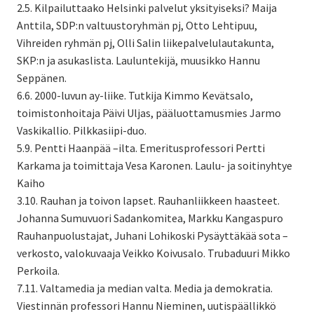
2.5. Kilpailuttaako Helsinki palvelut yksityiseksi? Maija
Anttila, SDP:n valtuustoryhmän pj, Otto Lehtipuu,
Vihreiden ryhmän pj, Olli Salin liikepalvelulautakunta,
SKP:n ja asukaslista. Lauluntekijä, muusikko Hannu
Seppänen.
6.6. 2000-luvun ay-liike. Tutkija Kimmo Kevätsalo,
toimistonhoitaja Päivi Uljas, pääluottamusmies Jarmo
Vaskikallio. Pilkkasiipi-duo.
5.9. Pentti Haanpää –ilta. Emeritusprofessori Pertti
Karkama ja toimittaja Vesa Karonen. Laulu- ja soitinyhtye
Kaiho
3.10. Rauhan ja toivon lapset. Rauhanliikkeen haasteet.
Johanna Sumuvuori Sadankomitea, Markku Kangaspuro
Rauhanpuolustajat, Juhani Lohikoski Pysäyttäkää sota –
verkosto, valokuvaaja Veikko Koivusalo. Trubaduuri Mikko
Perkoila.
7.11. Valtamedia ja median valta. Media ja demokratia.
Viestinnän professori Hannu Nieminen, uutispäällikkö