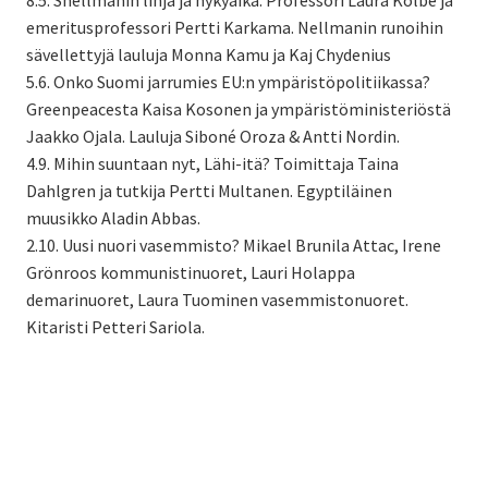
emeritusprofessori Pertti Karkama. Nellmanin runoihin
sävellettyjä lauluja Monna Kamu ja Kaj Chydenius
5.6. Onko Suomi jarrumies EU:n ympäristöpolitiikassa?
Greenpeacesta Kaisa Kosonen ja ympäristöministeriöstä
Jaakko Ojala. Lauluja Siboné Oroza & Antti Nordin.
4.9. Mihin suuntaan nyt, Lähi-itä? Toimittaja Taina
Dahlgren ja tutkija Pertti Multanen. Egyptiläinen
muusikko Aladin Abbas.
2.10. Uusi nuori vasemmisto? Mikael Brunila Attac, Irene
Grönroos kommunistinuoret, Lauri Holappa
demarinuoret, Laura Tuominen vasemmistonuoret.
Kitaristi Petteri Sariola.