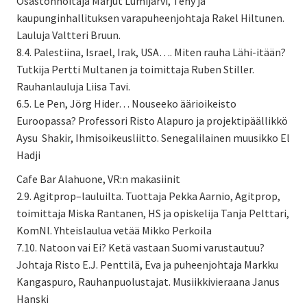
Osastonhoitaja Marjut Lumijärvi, Tehy ja
kaupunginhallituksen varapuheenjohtaja Rakel Hiltunen.
Lauluja Valtteri Bruun.
8.4. Palestiina, Israel, Irak, USA…. Miten rauha Lähi-itään?
Tutkija Pertti Multanen ja toimittaja Ruben Stiller.
Rauhanlauluja Liisa Tavi.
6.5. Le Pen, Jörg Hider… Nouseeko äärioikeisto
Euroopassa? Professori Risto Alapuro ja projektipäällikkö
Aysu Shakir, Ihmisoikeusliitto. Senegalilainen muusikko El
Hadji
Cafe Bar Alahuone, VR:n makasiinit
2.9. Agitprop–lauluilta. Tuottaja Pekka Aarnio, Agitprop,
toimittaja Miska Rantanen, HS ja opiskelija Tanja Pelttari,
KomNl. Yhteislaulua vetää Mikko Perkoila
7.10. Natoon vai Ei? Ketä vastaan Suomi varustautuu?
Johtaja Risto E.J. Penttilä, Eva ja puheenjohtaja Markku
Kangaspuro, Rauhanpuolustajat. Musiikkivieraana Janus
Hanski