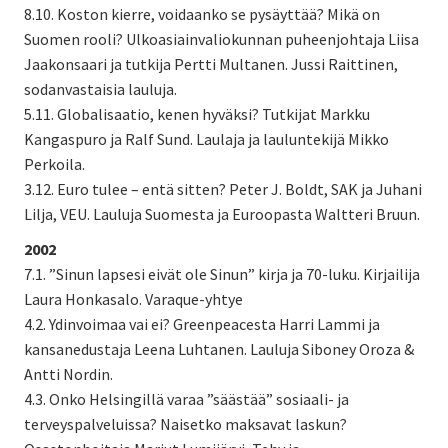
8.10. Koston kierre, voidaanko se pysäyttää? Mikä on
Suomen rooli? Ulkoasiainvaliokunnan puheenjohtaja Liisa
Jaakonsaari ja tutkija Pertti Multanen. Jussi Raittinen,
sodanvastaisia lauluja.
5.11. Globalisaatio, kenen hyväksi? Tutkijat Markku
Kangaspuro ja Ralf Sund. Laulaja ja lauluntekijä Mikko
Perkoila.
3.12. Euro tulee – entä sitten? Peter J. Boldt, SAK ja Juhani
Lilja, VEU. Lauluja Suomesta ja Euroopasta Waltteri Bruun.
2002
7.1. ”Sinun lapsesi eivät ole Sinun” kirja ja 70-luku. Kirjailija
Laura Honkasalo. Varaque-yhtye
4.2. Ydinvoimaa vai ei? Greenpeacesta Harri Lammi ja
kansanedustaja Leena Luhtanen. Lauluja Siboney Oroza &
Antti Nordin.
4.3. Onko Helsingillä varaa ”säästää” sosiaali- ja
terveyspalveluissa? Naisetko maksavat laskun?