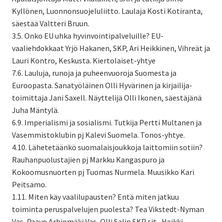
Kyllönen, Luonnonsuojeluliitto. Laulaja Kosti Kotiranta,
säestää Valtteri Bruun.
3.5. Onko EU uhka hyvinvointipalveluille? EU-
vaaliehdokkaat Yrjö Hakanen, SKP, Ari Heikkinen, Vihreät ja
Lauri Kontro, Keskusta. Kiertolaiset-yhtye
7.6. Lauluja, runoja ja puheenvuoroja Suomesta ja
Euroopasta. Sanatyöläinen Olli Hyvärinen ja kirjailija-
toimittaja Jani Saxell. Näyttelijä Olli Ikonen, säestäjänä
Juha Mäntylä.
6.9. Imperialismi ja sosialismi. Tutkija Pertti Multanen ja
Vasemmistoklubin pj Kalevi Suomela. Tonos-yhtye.
4.10. Lähetetäänkö suomalaisjoukkoja laittomiin sotiin?
Rauhanpuolustajien pj Markku Kangaspuro ja
Kokoomusnuorten pj Tuomas Nurmela. Muusikko Kari
Peitsamo.
1.11. Miten käy vaalilupausten? Entä miten jatkuu
toiminta peruspalvelujen puolesta? Tea Vikstedt-Nyman
Vas, Paavo Arhinmäki Vas, Olli Salin SKP sit., Heikki