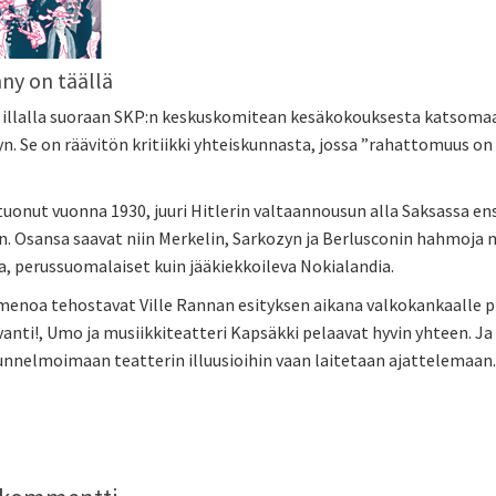
y on täällä
 illalla suoraan SKP:n keskuskomitean kesäkokouksesta katsomaan 
 Se on räävitön kritiikki yhteiskunnasta, jossa ”rahattomuus on s
 tuonut vuonna 1930, juuri Hitlerin valtaannousun alla Saksassa e
. Osansa saavat niin Merkelin, Sarkozyn ja Berlusconin hahmoja m
, perussuomalaiset kuin jääkiekkoileva Nokialandia.
 menoa tehostavat Ville Rannan esityksen aikana valkokankaalle 
anti!, Umo ja musiikkiteatteri Kapsäkki pelaavat hyvin yhteen. Ja 
unnelmoimaan teatterin illuusioihin vaan laitetaan ajattelemaan.