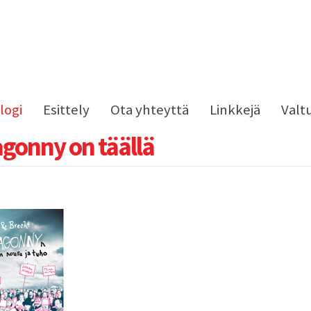
logi
Esittely
Ota yhteyttä
Linkkejä
Valt
gonny on täällä