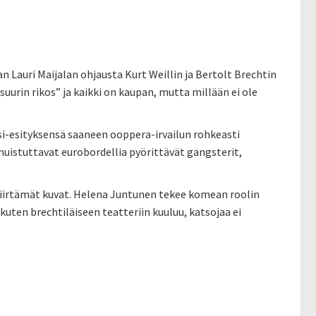
Lauri Maijalan ohjausta Kurt Weillin ja Bertolt Brechtin
uurin rikos” ja kaikki on kaupan, mutta millään ei ole
nsi-esityksensä saaneen ooppera-irvailun rohkeasti
uistuttavat eurobordellia pyörittävät gangsterit,
piirtämät kuvat. Helena Juntunen tekee komean roolin
kuten brechtiläiseen teatteriin kuuluu, katsojaa ei