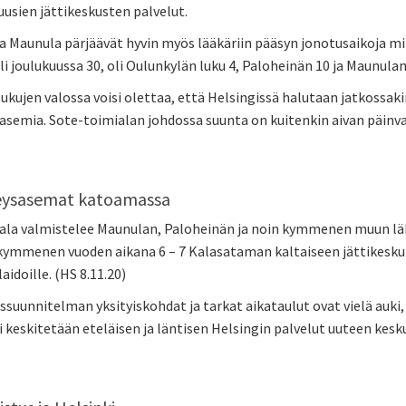
usien jättikeskusten palvelut.
a Maunula pärjäävät hyvin myös lääkäriin pääsyn jonotusaikoja mi
li joulukuussa 30, oli Oulunkylän luku 4, Paloheinän 10 ja Maunulan
lukujen valossa voisi olettaa, että Helsingissä halutaan jatkossak
sasemia. Sote-toimialan johdossa suunta on kuitenkin aivan päinv
eysasemat katoamassa
ala valmistelee Maunulan, Paloheinän ja noin kymmenen muun läh
kymmenen vuoden aikana 6 – 7 Kalasataman kaltaiseen jättikeskuks
aidoille. (HS 8.11.20)
suunnitelman yksityiskohdat ja tarkat aikataulut ovat vielä auki
 keskitetään eteläisen ja läntisen Helsingin palvelut uuteen kesk