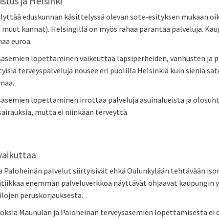
stus ja Helsinki
ilyttää eduskunnan käsittelyssä olevan sote-esityksen mukaan oik
n muut kunnat). Helsingillä on myös rahaa parantaa palveluja. Ka
naa euroa.
asemien lopettaminen vaikeuttaa lapsiperheiden, vanhusten ja pie
tyisiä terveyspalveluja nousee eri puolilla Helsinkiä kuin sieniä sa
maa.
asemien lopettaminen irrottaa palveluja asuinalueista ja olosuhte
airauksia, mutta ei niinkään terveyttä.
 vaikuttaa
 Paloheinän palvelut siirtyisivät ehkä Oulunkylään tehtävään iso
litiikkaa enemmän palveluverkkoa näyttävät ohjaavat kaupungin y
ilojen peruskorjauksesta.
ksiä Maunulan ja Paloheinän terveysasemien lopettamisesta ei ole v