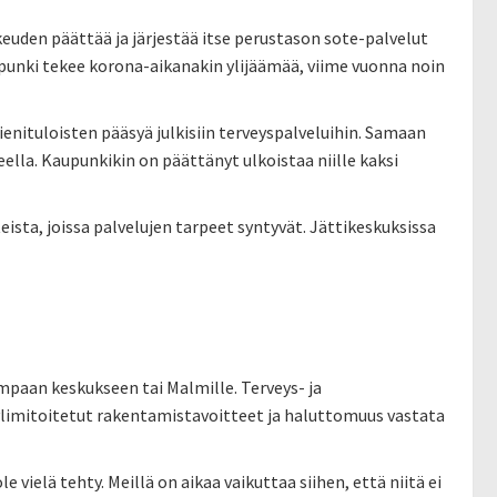
euden päättää ja järjestää itse perustason sote-palvelut
upunki tekee korona-aikanakin ylijäämää, viime vuonna noin
nituloisten pääsyä julkisiin terveyspalveluihin. Samaan
teella. Kaupunkikin on päättänyt ulkoistaa niille kaksi
ista, joissa palvelujen tarpeet syntyvät. Jättikeskuksissa
mpaan keskukseen tai Malmille. Terveys- ja
limitoitetut rakentamistavoitteet ja haluttomuus vastata
ielä tehty. Meillä on aikaa vaikuttaa siihen, että niitä ei