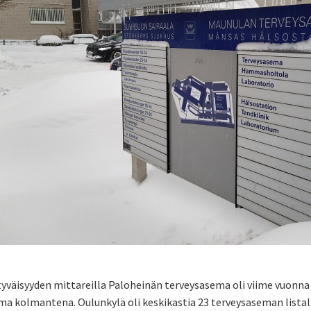
tyväisyyden mittareilla Paloheinän terveysasema oli viime vuonn
ma kolmantena. Oulunkylä oli keskikastia 23 terveysaseman lista