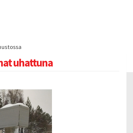
uustossa
mat uhattuna