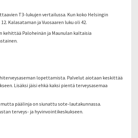
ttaavien T3-lukujen vertailussa. Kun koko Helsingin
 12. Kalasataman ja Vuosaaren luku oli 42.
in kehittää Paloheinän ja Maunulan kaltaisia
astainen.
iterveysaseman lopettamista. Palvelut aiotaan keskittää
een. Lisäksi jäisi ehkä kaksi pientä terveysasemaa
, mutta päälinja on siunattu sote-lautakunnassa.
ustan terveys- ja hyvinvointikeskukseen.