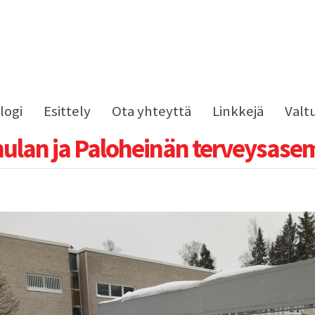
logi
Esittely
Ota yhteyttä
Linkkejä
Valt
ulan ja Paloheinän terveysase