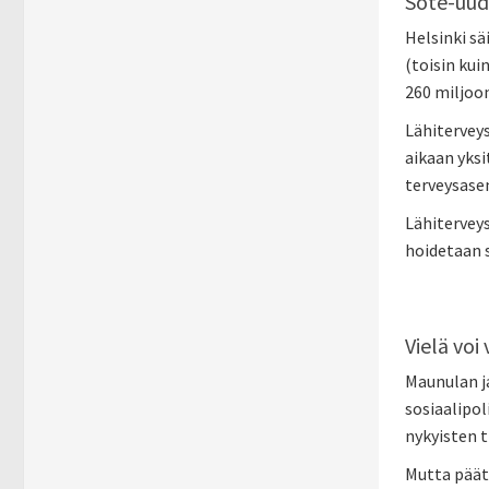
Sote-uudi
Helsinki sä
(toisin kui
260 miljoo
Lähiterveys
aikaan yksi
terveysase
Lähiterveys
hoidetaan s
Vielä voi
Maunulan ja
sosiaalipo
nykyisten t
Mutta päätö