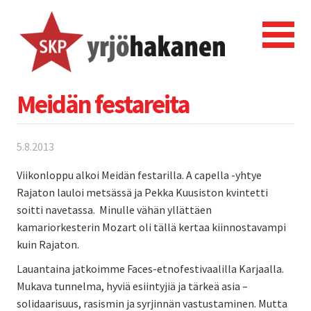
Meidän festareita
5.8.2013
Viikonloppu alkoi Meidän festarilla. A capella -yhtye
Rajaton lauloi metsässä ja Pekka Kuusiston kvintetti
soitti navetassa. Minulle vähän yllättäen
kamariorkesterin Mozart oli tällä kertaa kiinnostavampi
kuin Rajaton.
Lauantaina jatkoimme Faces-etnofestivaalilla Karjaalla.
Mukava tunnelma, hyviä esiintyjiä ja tärkeä asia –
solidaarisuus, rasismin ja syrjinnän vastustaminen. Mutta