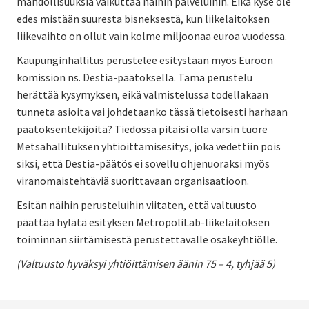
mahdollisuuksia vaikuttaa näihin palveluihin. Eikä kyse ole
edes mistään suuresta bisneksestä, kun liikelaitoksen
liikevaihto on ollut vain kolme miljoonaa euroa vuodessa.
Kaupunginhallitus perustelee esitystään myös Euroon
komission ns. Destia-päätöksellä. Tämä perustelu
herättää kysymyksen, eikä valmistelussa todellakaan
tunneta asioita vai johdetaanko tässä tietoisesti harhaan
päätöksentekijöitä? Tiedossa pitäisi olla varsin tuore
Metsähallituksen yhtiöittämisesitys, joka vedettiin pois
siksi, että Destia-päätös ei sovellu ohjenuoraksi myös
viranomaistehtäviä suorittavaan organisaatioon.
Esitän näihin perusteluihin viitaten, että valtuusto
päättää hylätä esityksen MetropoliLab-liikelaitoksen
toiminnan siirtämisestä perustettavalle osakeyhtiölle.
(Valtuusto hyväksyi yhtiöittämisen äänin 75 – 4, tyhjää 5)