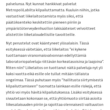
palvelunsa. Nyt kunnat hankkivat palvelut
MetropoliLabilta kilpailuttamatta. Kuuluin niihin, jotka
vastustivat liikelaitostamista myös siksi, että
päätöksenteko keskitettiin pieneen piiriin ja
ympäristöterveydenhuollon lakisääteiset velvoitteet
alistettiin liiketaloudellisille tavoitteille.
Nyt perustelut ovat kääntyneet ylösalaisin. Tässä
esityksessä väitetään, että liikelaitos ”ei kykene
tuottamaan viranomaisvalvonnan edellyttämiä
laboratoriopalveluja riittävän korkeatasoisina ja laajoina”.
Miten niin? Liikelaitos on tuottanut näitä palveluja nyt yli
kaksi vuotta eikä esille ole tullut mitään tällaista
ongelmaa. Tässä puhutaan myös ”hallitusta siirtymisestä
kilpailuttamiseen” tuomatta lainkaan esille riskejä, että
yhtiö voi myös hävitä kilpailutuksessa. Lisäksi esityksessä
sivuutetaan kokonaan se, että yhtiömuoto siirtää asioita
liikesalaisuuden piiriin ja rajoittaa olennaisesti valtuuston