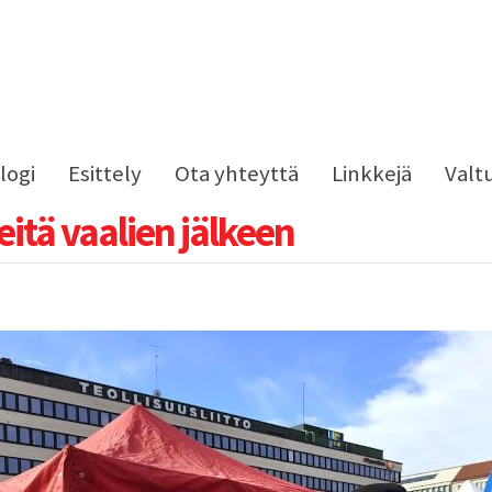
logi
Esittely
Ota yhteyttä
Linkkejä
Valt
eitä vaalien jälkeen