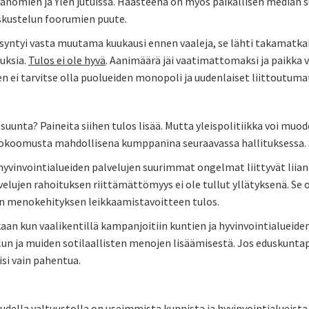
anomien ja Ylen jutuissa. Haasteena on myös paikallisen median s
eskustelun foorumien puute.
 syntyi vasta muutama kuukausi ennen vaaleja, se lähti takamatkal
uksia.
Tulos ei ole hyvä
. Aanimäärä jäi vaatimattomaksi ja paikka va
n ei tarvitse olla puolueiden monopoli ja uudenlaiset liittoutuma
uunta? Paineita siihen tulos lisää. Mutta yleispolitiikka voi muo
okoomusta mahdollisena kumppanina seuraavassa hallituksessa. 
hyvinvointialueiden palvelujen suurimmat ongelmat liittyvät liian
velujen rahoituksen riittämättömyys ei ole tullut yllätyksenä. Se
 menokehityksen leikkaamistavoitteen tulos.
an kun vaalikentillä kampanjoitiin kuntien ja hyvinvointialueiden
un ja muiden sotilaallisten menojen lisäämisestä. Jos eduskuntap
isi vain pahentua.
udella valtuustolla on useimmista kunnista ja hyvinvointialueista 