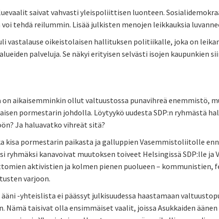
luevaalit saivat vahvasti yleispoliittisen luonteen. Sosialidemokra
 voi tehdä reilummin. Lisää julkisten menojen leikkauksia luvann
uli vastalause oikeistolaisen hallituksen politiikalle, joka on leik
alueiden palveluja. Se näkyi erityisen selvästi isojen kaupunkien
ä on aikaisemminkin ollut valtuustossa punavihreä enemmistö, mut
isen pormestarin johdolla. Löytyykö uudesta SDP:n ryhmästä hal
n? Ja haluavatko vihreät sitä?
ka kisa pormestarin paikasta ja galluppien Vasemmistoliitolle 
 ryhmäksi kanavoivat muutoksen toiveet Helsingissä SDP:lle ja VA
tomien aktivistien ja kolmen pienen puolueen – kommunistien, fem
tusten varjoon.
ääni -yhteislista ei päässyt julkisuudessa haastamaan valtuustopu
. Nämä taisivat olla ensimmäiset vaalit, joissa Asukkaiden äänen