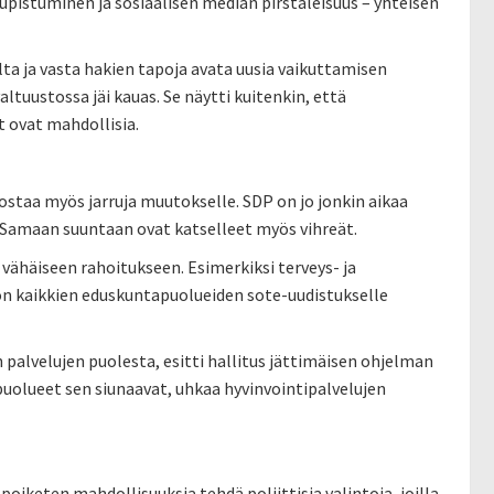
upistuminen ja sosiaalisen median pirstaleisuus – yhteisen
ta ja vasta hakien tapoja avata uusia vaikuttamisen
ltuustossa jäi kauas. Se näytti kuitenkin, että
t ovat mahdollisia.
dostaa myös jarruja muutokselle. SDP on jo jonkin aikaa
Samaan suuntaan ovat katselleet myös vihreät.
 vähäiseen rahoitukseen. Esimerkiksi terveys- ja
 on kaikkien eduskuntapuolueiden sote-uudistukselle
 palvelujen puolesta, esitti hallitus jättimäisen ohjelman
uolueet sen siunaavat, uhkaa hyvinvointipalvelujen
poiketen mahdollisuuksia tehdä poliittisia valintoja, joilla