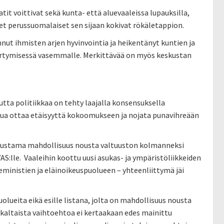
atit voittivat sekä kunta- että aluevaaleissa lupauksilla,
eet perussuomalaiset sen sijaan kokivat rökäletappion.
annut ihmisten arjen hyvinvointia ja heikentänyt kuntien ja
 siirtymisessä vasemmalle. Merkittävää on myös keskustan
ta politiikkaa on tehty laajalla konsensuksella
ua ottaa etäisyyttä kokoomukseen ja nojata punavihreään
ennustama mahdollisuus nousta valtuuston kolmanneksi
S:lle. Vaaleihin koottu uusi asukas- ja ympäristöliikkeiden
inistien ja eläinoikeuspuolueen – yhteenliittymä jäi
olueita eikä esille listana, jolta on mahdollisuus nousta
 kaltaista vaihtoehtoa ei kertaakaan edes mainittu