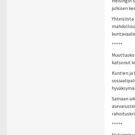
Helsingin S
julkisen k
Yhteislista
mahdollisu
kuntavaalie
*****
Muuttuuko s
katsonut k
Kuntien ja 
sosiaalipal
hyväksymän
Samaan aika
asevarustel
rahoituskri
*****
Helsingin u