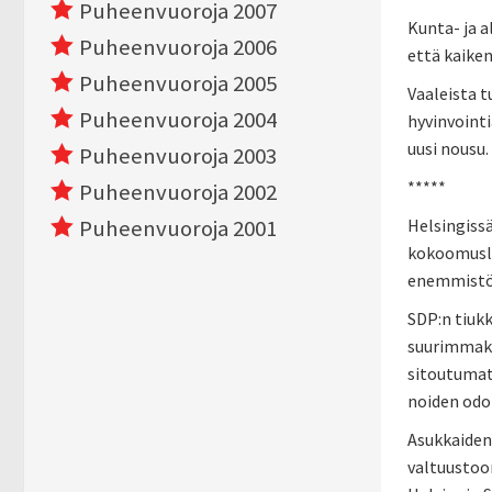
Puheenvuoroja 2007
Kunta- ja a
Puheenvuoroja 2006
että kaiken
Puheenvuoroja 2005
Vaaleista t
Puheenvuoroja 2004
hyvinvointi
uusi nousu.
Puheenvuoroja 2003
*****
Puheenvuoroja 2002
Puheenvuoroja 2001
Helsingiss
kokoomusla
enemmistöö
SDP:n tiuk
suurimmaksi
sitoutumat
noiden odo
Asukkaiden 
valtuustoon