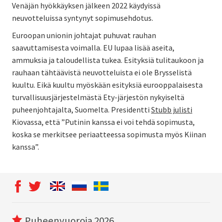
Venäjän hyökkäyksen jälkeen 2022 käydyissä
neuvotteluissa syntynyt sopimusehdotus.
Euroopan unionin johtajat puhuvat rauhan
saavuttamisesta voimalla. EU lupaa lisää aseita,
ammuksia ja taloudellista tukea. Esityksiä tulitaukoon ja
rauhaan tähtäävistä neuvotteluista ei ole Brysselistä
kuultu. Eikä kuultu myöskään esityksiä eurooppalaisesta
turvallisuusjärjestelmästä Ety-järjestön nykyiseltä
puheenjohtajalta, Suomelta. Presidentti
Stubb julisti
Kiovassa, että ”Putinin kanssa ei voi tehdä sopimusta,
koska se merkitsee periaatteessa sopimusta myös Kiinan
kanssa”.
Puheenvuoroja 2026