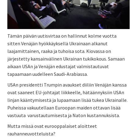
Tämän päivän uutisvirtaa on hallinnut kolme vuotta
sitten Venäjän hyökkäyksellä Ukrainaan alkanut
laajamittainen, raaka ja tuhoisa sota. Kiovassa on
järjestetty kansainvälinen Ukrainan tukikokous. Samaan
aikaan USAn ja Venäjän edustajat valmistautuvat
tapaamaan uudelleen Saudi-Arabiassa.
USAn presidentti Trumpin avaukset diiliin Venäjän kanssa
ovat saaneet EU-johtajat liikkeelle, hätäännyksiin USAn
linjan kääntymisestä ja lupaamaan lisää tukea Ukrainalle.
Puheissa vakuutellaan Euroopan maiden ottavan lisää
vastuuta varustautumisesta ja Naton kustannuksista.
Mutta missä ovat eurooppalaiset aloitteet
rauhanneuvotteluista?