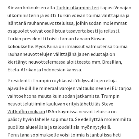
Kiovan kokouksen alla
Turkin ulkoministeri
tapasi Venäjän
ulkoministerin ja esitti Turkin voivan toimia välittäjänä ja
isäntänä rauhanneuvotteluissa, joihin sodan molemmat
osapuolet voivat osallistua tasavertaisesti ja reilusti.
Turkin presidentti toisti tämän tänään Kiovan
kokoukselle. Myös Kiina on ilmaissut valmiutensa toimia
rauhanneuvottelujen välittäjänä ja sen edustaja on
kiertänyt neuvottelemassa aloitteesta mm. Brasilian,
Etelä-Afrikan ja Indonesian kanssa.
Presidentti Trumpin röyhkeästi Yhdysvaltojen etuja
ajavalle diilille mineraalivarojen valtauksineen ei EU tarjoa
vaihtoehtona muuta kuin sodan jatkamista. Trumpin
neuvottelutiimiin kuuluvan erityislähettiläs
Steve
Witkoffin mukaan
USAn käymissä neuvotteluissa on
päästy hyvin lähelle sopimusta. Se edellyttää molemmilta
puolilta alueellisia ja taloudellisia myönnytyksiä.
Perustana sopimukselle voisi toimia Istanbulissa heti