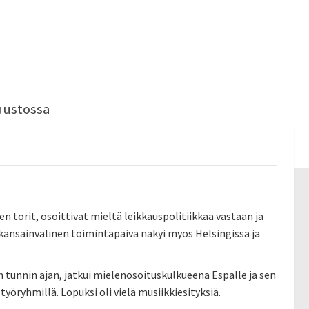
uustossa
torit, osoittivat mieltä leikkauspolitiikkaa vastaan ja
 kansainvälinen toimintapäivä näkyi myös Helsingissä ja
 tunnin ajan, jatkui mielenosoituskulkueena Espalle ja sen
työryhmillä. Lopuksi oli vielä musiikkiesityksiä.