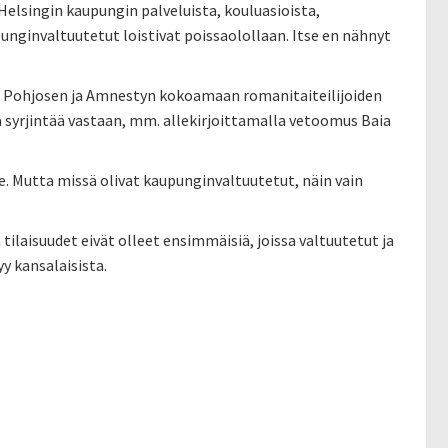
Helsingin kaupungin palveluista, kouluasioista,
unginvaltuutetut loistivat poissaolollaan. Itse en nähnyt
mo Pohjosen ja Amnestyn kokoamaan romanitaiteilijoiden
taa syrjintää vastaan, mm. allekirjoittamalla vetoomus Baia
lle. Mutta missä olivat kaupunginvaltuutetut, näin vain
ilaisuudet eivät olleet ensimmäisiä, joissa valtuutetut ja
y kansalaisista.