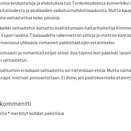
oisia keskusteluja ja ehdotuksia tuli Torikokouksessa esimerkiksi 
sitaloudesta ja asukkaiden vaikutusmahdollisuuksista. Mutta kaup
ta valtuutettua koko päivänä.
 kaikki valtuutetut kutsuttu osallistumaan haitaritaiteilija Kim
 Espan lavalla. Tilaisuudella rakennettiin siltoja ja otettiin kan
maniassa uhkaavia romanien pakkohäätöjen estämiseksi.
 runsaasti ja romanitaiteilijat olivat iloa täynnä kun pääsivät lava
 valtuutetun.
pahtumiin ei kukaan valtuutettu voi tietenkään ehtiä. Mutta nämä t
ajat loistivat poissaolollaan. Ei ihme, jos päätöksenteko etäänty
a kommentti
ellä
*
merkityt kohdat pakollisia