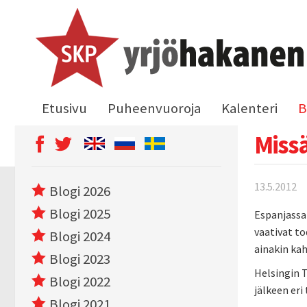
Etusivu
Puheenvuoroja
Kalenteri
B
Missä
13.5.2012
Blogi 2026
Blogi 2025
Espanjassa 
vaativat to
Blogi 2024
ainakin ka
Blogi 2023
Helsingin T
Blogi 2022
jälkeen eri
Blogi 2021