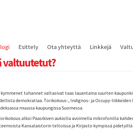
logi
Esittely
Ota yhteyttä
Linkkejä
Valt
 valtuutetut?
kymmenet tuhannet valtasivat taas lauantaina suurten kaupunkien 
dellista demokratiaa. Torikokous-, Indignos- ja Occupy-liikkeiden
hdeksassa muussa kaupungissa Suomessa.
orikokous alkoi Paasikiven aukiolla avoimella mikrofonilla kahden
 teemoista Kansalaistorin teltoissa ja Kirjasto kympissä pidetyillä 