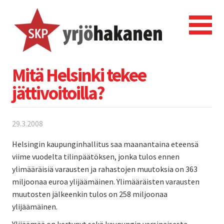
Mitä Helsinki tekee
jättivoitoilla?
29.3.2008
Helsingin kaupunginhallitus saa maanantaina eteensä
viime vuodelta tilinpäätöksen, jonka tulos ennen
ylimääräisiä varausten ja rahastojen muutoksia on 363
miljoonaa euroa ylijäämäinen. Ylimääräisten varausten
muutosten jälkeenkin tulos on 258 miljoonaa
ylijäämäinen.
Ylijäämää on kertynyt sekä kaupungin varsinaisesta