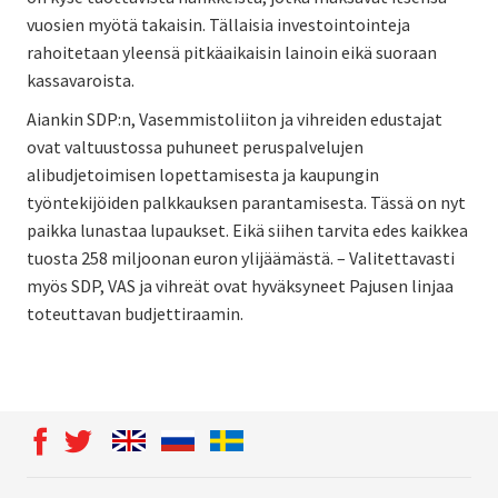
vuosien myötä takaisin. Tällaisia investointointeja
rahoitetaan yleensä pitkäaikaisin lainoin eikä suoraan
kassavaroista.
Aiankin SDP:n, Vasemmistoliiton ja vihreiden edustajat
ovat valtuustossa puhuneet peruspalvelujen
alibudjetoimisen lopettamisesta ja kaupungin
työntekijöiden palkkauksen parantamisesta. Tässä on nyt
paikka lunastaa lupaukset. Eikä siihen tarvita edes kaikkea
tuosta 258 miljoonan euron ylijäämästä. – Valitettavasti
myös SDP, VAS ja vihreät ovat hyväksyneet Pajusen linjaa
toteuttavan budjettiraamin.