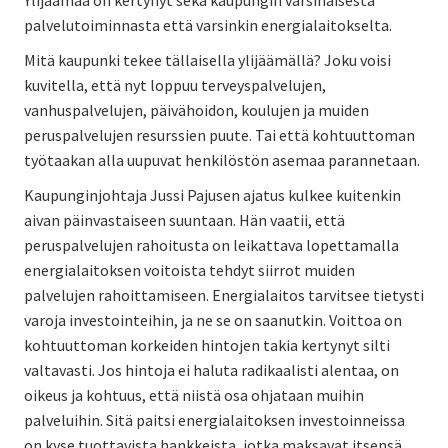
palvelutoiminnasta että varsinkin energialaitokselta.
Mitä kaupunki tekee tällaisella ylijäämällä? Joku voisi
kuvitella, että nyt loppuu terveyspalvelujen,
vanhuspalvelujen, päivähoidon, koulujen ja muiden
peruspalvelujen resurssien puute. Tai että kohtuuttoman
työtaakan alla uupuvat henkilöstön asemaa parannetaan.
Kaupunginjohtaja Jussi Pajusen ajatus kulkee kuitenkin
aivan päinvastaiseen suuntaan. Hän vaatii, että
peruspalvelujen rahoitusta on leikattava lopettamalla
energialaitoksen voitoista tehdyt siirrot muiden
palvelujen rahoittamiseen. Energialaitos tarvitsee tietysti
varoja investointeihin, ja ne se on saanutkin. Voittoa on
kohtuuttoman korkeiden hintojen takia kertynyt silti
valtavasti. Jos hintoja ei haluta radikaalisti alentaa, on
oikeus ja kohtuus, että niistä osa ohjataan muihin
palveluihin. Sitä paitsi energialaitoksen investoinneissa
on kyse tuottavista hankkeista, jotka maksavat itsensä