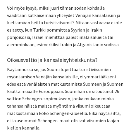
Voi myös kysyä, miksi juuri tämän sodan kohdalla
vaaditaan katkaisemaan yhteydet Venäjän kansalaisiin ja
kieltämään heiltä turistiviisumit? Mitään vastaavaa ei ole
esitetty, kun Turkki pommittaa Syyrian ja Irakin
pohjoisosia, Israel miehittää palestiinalaisalueita tai
aiemminkaan, esimerkiksi Irakin ja Afganistanin sodissa.
Oikeusvaltio ja kansalaisyhteiskunta?
Käytännössä se, jos Suomi lopettaa turistiviisumien
myöntämisen Venäjän kansalaisille, ei ymmärtääkseni
edes estä venäläisten matkustamista Suomeen ja Suomen
kautta muualle Eurooppaan. Suomihan on sitoutunut 26
valtion Schengen-sopimukseen, jonka mukaan minkä
tahansa näistä maista myöntämä viisumi oikeuttaa
matkustamaan koko Schengen-alueella. Eikä näytä siltä,
että useimmat Schengen-maat olisivat viisumien laajan
kiellon kannalla.