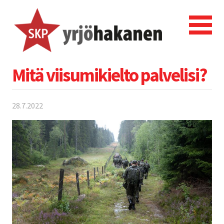
Mitä viisumikielto palvelisi?
28.7.2022