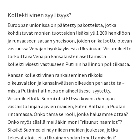
Kollektiivinen syyllisyys?
Euroopan unionissa on päätetty pakotteista, jotka
kohdistuvat monien tuotteiden lisäksi yli 1 200 henkilöön
ja runsaaseen sataan yhteisöön, joiden on katsottu olevan
vastuussa Venäjän hyökkäyksestä Ukrainaan. Viisumikielto
tarkoittaisi Venäjän kansalaisten asettamista
kollektiivisesti vastuuseen Putinin hallinnon politiikasta.
Kansan kollektiivinen rankaiseminen rikkoisi
oikeusvaltion ja kansainvälisen oikeuden periaatteita –
mistä Putinin hallintoa on aiheellisesti syytetty.
Viisumikiellolla Suomi olisi EU:ssa kovinta Venäjän
vastaista linjaa ajavien maiden, kuten Baltian ja Puolan
rintamassa. Onko tämä se rooli, jonka haluamme ottaa?
Onko myös täällä meilläkin moni ”riisunut naamiot”?
Siksikö Suomea ei näy niiden maiden joukossa, jotka
tekevät aloitteita Ukrainan sodan lopettamiseksi?