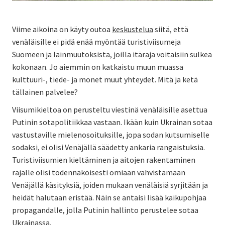
Viime aikoina on käyty outoa
keskustelua
siitä, että
venäläisille ei pidä enää myöntää turistiviisumeja
Suomeen ja lainmuutoksista, joilla itäraja voitaisiin sulkea
kokonaan. Jo aiemmin on katkaistu muun muassa
kulttuuri-, tiede- ja monet muut yhteydet. Mitä ja ketä
tällainen palvelee?
Viisumikieltoa on perusteltu viestinä venäläisille asettua
Putinin sotapolitiikkaa vastaan. Ikään kuin Ukrainan sotaa
vastustaville mielenosoituksille, jopa sodan kutsumiselle
sodaksi, ei olisi Venäjällä säädetty ankaria rangaistuksia.
Turistiviisumien kieltäminen ja aitojen rakentaminen
rajalle olisi todennäköisesti omiaan vahvistamaan
Venäjällä käsityksiä, joiden mukaan venäläisiä syrjitään ja
heidät halutaan eristää. Näin se antaisi lisää kaikupohjaa
propagandalle, jolla Putinin hallinto perustelee sotaa
Ukrainassa.