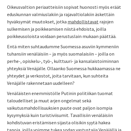
Oikeusvaltion periaatteisiin sopivat huonosti myös eräät
eduskunnan valmiuslakiin ja rajavaltiolakiin äskettäin
hyväksymät muutokset, jotka
mahdollistavat
rajojen
sulkemisen ja poikkeamisen niistä ehdoista, joilla
poikkeusoloista voidaan perustuslain mukaan päättää.
Entä miten suhtaudumme Suomessa asuviin kymmeniin
tuhansiin venäläisiin – ja myös suomalaisiin – joilla on
perhe-, opiskelu-, työ-, kulttuuri- ja kansalaistoiminnan
yhteyksiä Venäjälle. Ollaanko Suomessa hukkaamassa ne
yhteydet ja verkostot, joita tarvitaan, kun suhteita
Venäjälle rakennetaan uudelleen?
Venäläisten enemmistölle Putinin politiikan tuomat
taloudelliset ja muut arjen ongelmat sekä
vaikutusmahdollisuuksien puute ovat paljon isompia
kysymyksiä kuin turistiviisumit. Tavallisiin venäläisiin
kohdistuvan eristämisen sijasta olisikin syytä hakea
tapoja, joilla voimme tukea sodan vastustajia Venäjällä ja