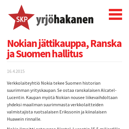
Nokian jättikauppa, Ranska
ja Suomen hallitus
16.4.2015
Verkkolaiteyhtiö Nokia tekee Suomen historian
suurimman yrityskaupan. Se ostaa ranskalaisen Alcatel-
Lucentin. Kaupan myötä Nokian nousee liikevaihdoltaan
yhdeksi maailman suurimmasta verkkolaitteiden
valmistajista ruotsalaisen Erikssonin ja kiinalaisen
Huawein rinnalle.
Nokia ilmoitti ostavansa Alcatel-Lucentin 15,5 miljardilla