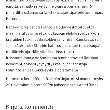
eurolla. Samalla se kertoi myyvänsä pois aiemmin 5
miljardilla ostamansa kartta- ja sijaintipalvelutoiminnan,
Heren.
Ranskan presidentti Francois Hollande ilmoitti, että
maan hallitus on asettanut kaupan ehdoksi työpaikkojen
ja eräiden tutkimusyksiköiden säilymisen Ranskassa. Sen
sijaan Alexander Stubbin hallitus ei ole asettanut kaupalle
mitään ehtoja. Näin siitä huolimatta, että
irtisanomissuoja on Suomessa huomattavasti Ranskaa
heikompi ja yhdistynyt yritys kaavailee ”säästöjä”
toimintojen päällekkäisyyksiä poistamalla.
Huomiota herättää, että tämän linjan on siunannut myös
valtiovarainministeri, SDP:n puheenjohtaja Antti Rinne.
Kirjoita kommentti