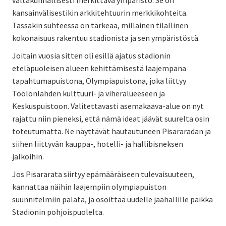
kansainvälisestikin arkkitehtuurin merkkikohteita.
Tässäkin suhteessa on tärkeää, millainen tilallinen
kokonaisuus rakentuu stadionista ja sen ympäristöstä.
Joitain vuosia sitten oli esillä ajatus stadionin
eteläpuoleisen alueen kehittämisestä laajempana
tapahtumapuistona, Olympiapuistona, joka liittyy
Töölönlahden kulttuuri- ja viheralueeseen ja
Keskuspuistoon. Valitettavasti asemakaava-alue on nyt
rajattu niin pieneksi, että nämä ideat jäävät suurelta osin
toteutumatta. Ne näyttävät hautautuneen Pisararadan ja
siihen liittyvän kauppa-, hotelli- ja hallibisneksen
jalkoihin.
Jos Pisararata siirtyy epämääräiseen tulevaisuuteen,
kannattaa näihin laajempiin olympiapuiston
suunnitelmiin palata, ja osoittaa uudelle jäähallille paikka
Stadionin pohjoispuolelta.