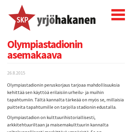
Olympiastadionin
asemakaava
26.8.2015
Olympiastadionin peruskorjaus tarjoaa mahdollisuuksia
kehittää sen käyttöä erilaisiin urheilu- ja muihin
tapahtumiin. Tältä kannalta tärkeää on myös se, millaisia
puitteita tapahtumille on tarjolla stadionin edustalla.
Olympiastadion on kulttuurihistoriallisesti,
arkkitehtuuriltaan ja maisemakulttuurin kannalta
valtakunnallisesti merkittävä ympäristö. Se on