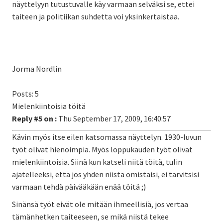
näyttelyyn tutustuvalle käy varmaan selväksi se, ettei
taiteen ja politiikan suhdetta voi yksinkertaistaa.
Jorma Nordlin
Posts: 5
Mielenkiintoisia töitä
Reply #5 on :
Thu September 17, 2009, 16:40:57
Kävin myös itse eilen katsomassa näyttelyn. 1930-luvun
työt olivat hienoimpia. Myös loppukauden työt olivat
mielenkiintoisia. Siinä kun katseli niitä töitä, tulin
ajatelleeksi, että jos yhden niistä omistaisi, ei tarvitsisi
varmaan tehdä päivääkään enää töitä ;)
Sinänsä työt eivät ole mitään ihmeellisiä, jos vertaa
tämänhetken taiteeseen, se mikä niistä tekee