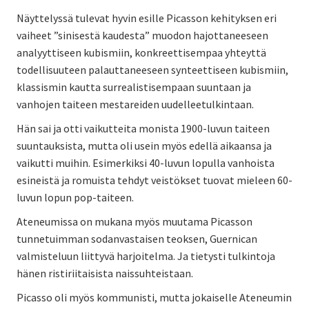
Näyttelyssä tulevat hyvin esille Picasson kehityksen eri
vaiheet ”sinisestä kaudesta” muodon hajottaneeseen
analyyttiseen kubismiin, konkreettisempaa yhteyttä
todellisuuteen palauttaneeseen synteettiseen kubismiin,
klassismin kautta surrealistisempaan suuntaan ja
vanhojen taiteen mestareiden uudelleetulkintaan.
Hän sai ja otti vaikutteita monista 1900-luvun taiteen
suuntauksista, mutta oli usein myös edellä aikaansa ja
vaikutti muihin. Esimerkiksi 40-luvun lopulla vanhoista
esineistä ja romuista tehdyt veistökset tuovat mieleen 60-
luvun lopun pop-taiteen.
Ateneumissa on mukana myös muutama Picasson
tunnetuimman sodanvastaisen teoksen, Guernican
valmisteluun liittyvä harjoitelma. Ja tietysti tulkintoja
hänen ristiriitaisista naissuhteistaan.
Picasso oli myös kommunisti, mutta jokaiselle Ateneumin