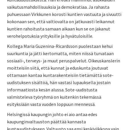
vaikutusmahdollisuuksia ja demokratiaa. Ja rahasta
puhuessaan Virkkunen korosti kuntien vastuuta ja sivuutti
kokonaan sen, että valtiovalta on jatkuvasti leikannut
kuntien rahoitusta samaan aikaan kun se on jakanut
verohelpotuksia yrityksille ja hyvätuloisille.
Kollega Maria Guzenina-Ricardsson puolestaan kehui
suurkuntia ja jätti kertomatta, miten niissä turvataan
sosiaali-, terveys- ja muut peruspalvelut. Oikeuskanslerin
moitteisiin siitä, että kunnat ja eduskunta joutuvat
ottamaan kantaa kuntarakenteisiin tietämättä sote-
uudistuksen sisältöä, hän vastasi lupauksella jostain
informaatiosta kesän alussa. Sote-uudistusta
valmisteleva työryhmä on kuitenkin tekemässä
esityksiään vasta vuoden loppuun mennessä.
Helsingissä kaupungin johto ei aio antaa edes
kaupunginvaltuuston päättää kannasta
kuntauudistukseen. Valtuusto saa ensi keskiviikkona vain