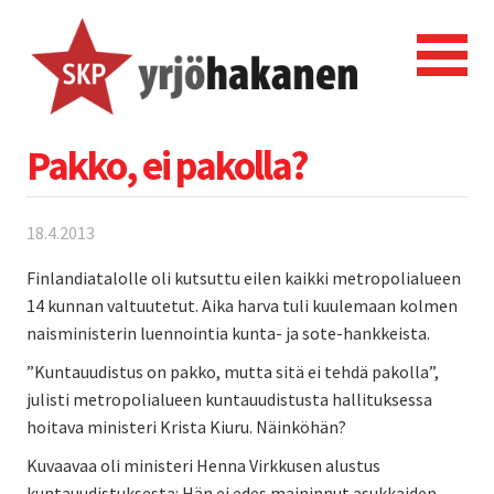
Pakko, ei pakolla?
18.4.2013
Finlandiatalolle oli kutsuttu eilen kaikki metropolialueen
14 kunnan valtuutetut. Aika harva tuli kuulemaan kolmen
naisministerin luennointia kunta- ja sote-hankkeista.
”Kuntauudistus on pakko, mutta sitä ei tehdä pakolla”,
julisti metropolialueen kuntauudistusta hallituksessa
hoitava ministeri Krista Kiuru. Näinköhän?
Kuvaavaa oli ministeri Henna Virkkusen alustus
kuntauudistuksesta: Hän ei edes maininnut asukkaiden