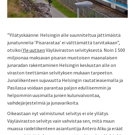
”Yllätyskäänne: Helsingin alle suunniteltua jättimäistä
junatunnelia ’Pisararataa’ ei välttämättä tarvitakaan”,
otsikoi
Yle uutisen
Väyläviraston selvityksestä. Noin 1 500
miljoonaa maksavan pisaran muotoisen maanalaisen
junaradan rakentaminen Helsingin keskustan alle on
viraston teettämän selvityksen mukaan tarpeeton.
Junaliikenteen sujuvuutta Helsingin rautatieasemalla ja
Pasilassa voidaan parantaa paljon edullisemmin ja
helpommin uusimalla junien kulunvalvontaa,
vaihdejärjestelmiä ja junavarikoita.
Oikeastaan nyt valmistunut selvitys ei ole yllätys.
Väyläviraston selvitys vain vahvistaa sen, mitä muun
muassa raideliikenteen asiantuntija Antero Alku ja eräät