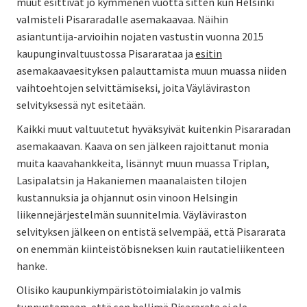
muut esittivät jo kymmenen vuotta sitten kun Helsinki
valmisteli Pisararadalle asemakaavaa. Näihin
asiantuntija-arvioihin nojaten vastustin vuonna 2015
kaupunginvaltuustossa Pisararataa ja
esitin
asemakaavaesityksen palauttamista muun muassa niiden
vaihtoehtojen selvittämiseksi, joita Väyläviraston
selvityksessä nyt esitetään.
Kaikki muut valtuutetut hyväksyivät kuitenkin Pisararadan
asemakaavan. Kaava on sen jälkeen rajoittanut monia
muita kaavahankkeita, lisännyt muun muassa Triplan,
Lasipalatsin ja Hakaniemen maanalaisten tilojen
kustannuksia ja ohjannut osin vinoon Helsingin
liikennejärjestelmän suunnitelmia. Väyläviraston
selvityksen jälkeen on entistä selvempää, että Pisararata
on enemmän kiinteistöbisneksen kuin rautatieliikenteen
hanke.
Olisiko kaupunkiympäristötoimialakin jo valmis