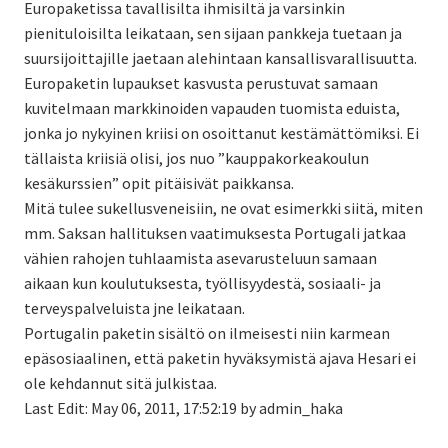
Europaketissa tavallisilta ihmisiltä ja varsinkin
pienituloisilta leikataan, sen sijaan pankkeja tuetaan ja
suursijoittajille jaetaan alehintaan kansallisvarallisuutta.
Europaketin lupaukset kasvusta perustuvat samaan
kuvitelmaan markkinoiden vapauden tuomista eduista,
jonka jo nykyinen kriisi on osoittanut kestämättömiksi. Ei
tällaista kriisiä olisi, jos nuo ”kauppakorkeakoulun
kesäkurssien” opit pitäisivät paikkansa.
Mitä tulee sukellusveneisiin, ne ovat esimerkki siitä, miten
mm. Saksan hallituksen vaatimuksesta Portugali jatkaa
vähien rahojen tuhlaamista asevarusteluun samaan
aikaan kun koulutuksesta, työllisyydestä, sosiaali- ja
terveyspalveluista jne leikataan.
Portugalin paketin sisältö on ilmeisesti niin karmean
epäsosiaalinen, että paketin hyväksymistä ajava Hesari ei
ole kehdannut sitä julkistaa.
Last Edit: May 06, 2011, 17:52:19 by admin_haka