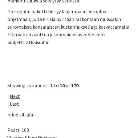
mahdollisuuksia selviytyä veloista.
Portugalin paketti liittyy laajempaan europlus-
ohjelmaan, jolla kriisiä pyritään ratkomaan muissakin
euromaissa kansalaisten kustannuksella ja kasvattamalla
EU:n valtaa puuttua jäsenmaiden asioihin. mm.
budjettiratkaisuihin.
Showing comments
1
to
10
of
170
|
Next
|
Last
reino siltala
Posts: 168
Ylikansallinen Portugal