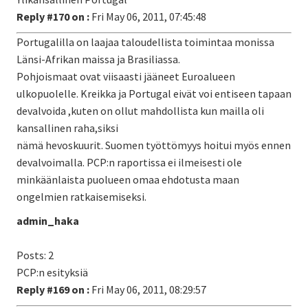
Reply #170 on :
Fri May 06, 2011, 07:45:48
Portugalilla on laajaa taloudellista toimintaa monissa
Länsi-Afrikan maissa ja Brasiliassa.
Pohjoismaat ovat viisaasti jääneet Euroalueen
ulkopuolelle. Kreikka ja Portugal eivät voi entiseen tapaan
devalvoida ,kuten on ollut mahdollista kun mailla oli
kansallinen raha,siksi
nämä hevoskuurit. Suomen työttömyys hoitui myös ennen
devalvoimalla. PCP:n raportissa ei ilmeisesti ole
minkäänlaista puolueen omaa ehdotusta maan
ongelmien ratkaisemiseksi.
admin_haka
Posts: 2
PCP:n esityksiä
Reply #169 on :
Fri May 06, 2011, 08:29:57