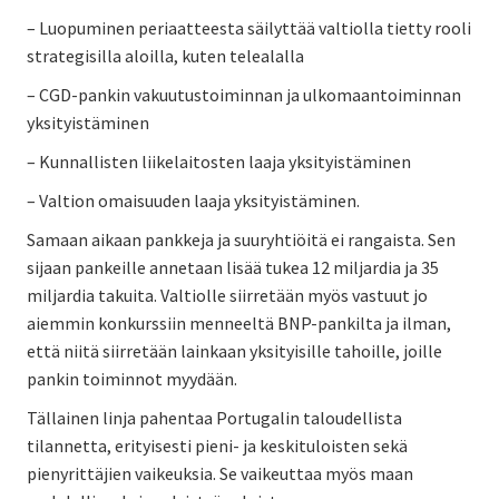
– Luopuminen periaatteesta säilyttää valtiolla tietty rooli
strategisilla aloilla, kuten telealalla
– CGD-pankin vakuutustoiminnan ja ulkomaantoiminnan
yksityistäminen
– Kunnallisten liikelaitosten laaja yksityistäminen
– Valtion omaisuuden laaja yksityistäminen.
Samaan aikaan pankkeja ja suuryhtiöitä ei rangaista. Sen
sijaan pankeille annetaan lisää tukea 12 miljardia ja 35
miljardia takuita. Valtiolle siirretään myös vastuut jo
aiemmin konkurssiin menneeltä BNP-pankilta ja ilman,
että niitä siirretään lainkaan yksityisille tahoille, joille
pankin toiminnot myydään.
Tällainen linja pahentaa Portugalin taloudellista
tilannetta, erityisesti pieni- ja keskituloisten sekä
pienyrittäjien vaikeuksia. Se vaikeuttaa myös maan