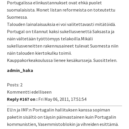
Portugalissa elinkustannukset ovat ehkä puolet
suomalaisista. Monet listan reformeista on toteutettu
Suomessa.
Talouden lainalaisuuksia ei voi valitettavasti mitätöidä.
Portugal on tilannut kaksi sukellusvenettä Saksasta ja
näin vältetään työttömyys telakoilla.Mikäli
sukellusveneitten rakennusaineet tulevat Suomesta niin
näin talouden kiertokulku toimii.
Kauppakorkeakoulussa lienee kesäkursseja. Suosittelen.
admin_haka
Posts: 2
Kommentti edelliseen
Reply #167 on :
Fri May 06, 2011, 17:51:54
EU:n ja IMF:n Portugalin hallituksen kanssa sopiman
paketin sisältö on täysin päinvastainen kuin Portugalin
kommunistien, Vasemmistoblokin ja vihreiden esittämä.