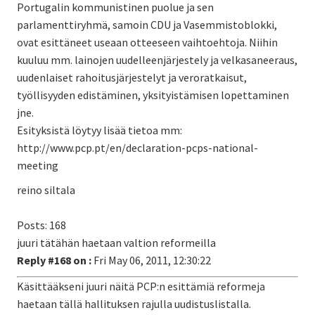
Portugalin kommunistinen puolue ja sen
parlamenttiryhmä, samoin CDU ja Vasemmistoblokki,
ovat esittäneet useaan otteeseen vaihtoehtoja. Niihin
kuuluu mm. lainojen uudelleenjärjestely ja velkasaneeraus,
uudenlaiset rahoitusjärjestelyt ja veroratkaisut,
työllisyyden edistäminen, yksityistämisen lopettaminen
jne.
Esityksistä löytyy lisää tietoa mm:
http://www.pcp.pt/en/declaration-pcps-national-
meeting
reino siltala
Posts: 168
juuri tätähän haetaan valtion reformeilla
Reply #168 on :
Fri May 06, 2011, 12:30:22
Käsittääkseni juuri näitä PCP:n esittämiä reformeja
haetaan tällä hallituksen rajulla uudistuslistalla.