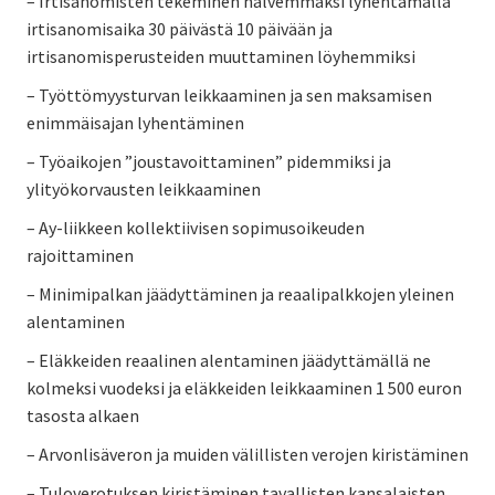
– Irtisanomisten tekeminen halvemmaksi lyhentämällä
irtisanomisaika 30 päivästä 10 päivään ja
irtisanomisperusteiden muuttaminen löyhemmiksi
– Työttömyysturvan leikkaaminen ja sen maksamisen
enimmäisajan lyhentäminen
– Työaikojen ”joustavoittaminen” pidemmiksi ja
ylityökorvausten leikkaaminen
– Ay-liikkeen kollektiivisen sopimusoikeuden
rajoittaminen
– Minimipalkan jäädyttäminen ja reaalipalkkojen yleinen
alentaminen
– Eläkkeiden reaalinen alentaminen jäädyttämällä ne
kolmeksi vuodeksi ja eläkkeiden leikkaaminen 1 500 euron
tasosta alkaen
– Arvonlisäveron ja muiden välillisten verojen kiristäminen
– Tuloverotuksen kiristäminen tavallisten kansalaisten